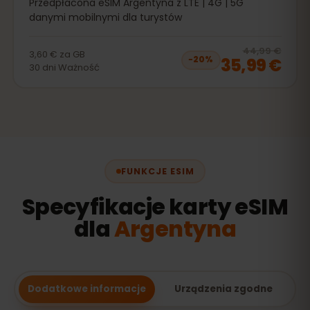
Przedpłacona eSIM Argentyna z LTE | 4G | 5G
danymi mobilnymi dla turystów
20
% 
44,99 €
3,60 €
za
GB
35,99 €
−
20
%
30
dni
Ważność
FUNKCJE ESIM
Specyfikacje karty eSIM
dla
Argentyna
Dodatkowe informacje
Urządzenia zgodne