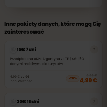
Inne pakiety danych, które mogą Cię
zainteresować
1GB 7dni
Przedpłacona eSIM Argentyna z LTE | 4G | 5G
danymi mobilnymi dla turystów
20
% 
5,99 €
4,99 €
za
GB
4,99 €
−
20
%
7
dni
Ważność
3GB 15dni