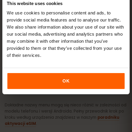
This website uses cookies
internet → Karty SIM
. Ważność pakietu liczy się od
pierwszego użycia, nie od zakupu.
We use cookies to personalise content and ads, to
provide social media features and to analyse our traffic.
Czy Twoje urządzenie obsługuje eSIM? Sprawdź
We also share information about your use of our site with
zgodność
our social media, advertising and analytics partners who
may combine it with other information that you’ve
provided to them or that they’ve collected from your use
Jak aktywować eSIM na iPhone (iOS)
of their services.
Jak aktywować eSIM na Androidzie
OK
(Samsung, Pixel i inne)
Dokładne nazwy menu mogą się nieco różnić w zależności od
modelu telefonu i wersji Androida. Pełny przewodnik krok po
kroku według urządzenia znajdziesz w naszym
poradniku
aktywacji eSIM
.