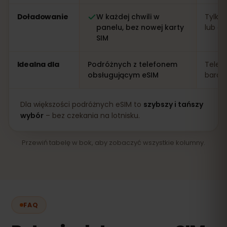
Doładowanie
W każdej chwili w
Tylko 
panelu, bez nowej karty
lub apl
SIM
Idealna dla
Podróżnych z telefonem
Telef
obsługującym eSIM
bardz
Dla większości podróżnych eSIM to
szybszy i tańszy
wybór
– bez czekania na lotnisku.
Przewiń tabelę w bok, aby zobaczyć wszystkie kolumny.
FAQ