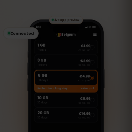
transmisji danych. Możesz jednak
korzystać z aplikacji VoIP, takich jak
WhatsApp, FaceTime czy Skype, aby
wykonywać połączenia i wysyłać
wiadomości.