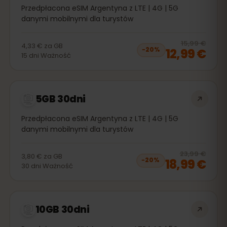
Przedpłacona eSIM Argentyna z LTE | 4G | 5G
danymi mobilnymi dla turystów
20
% 
15,99 €
4,33 €
za
GB
12,99 €
−
20
%
15
dni
Ważność
5GB 30dni
Przedpłacona eSIM Argentyna z LTE | 4G | 5G
danymi mobilnymi dla turystów
20
% 
23,99 €
3,80 €
za
GB
18,99 €
−
20
%
30
dni
Ważność
10GB 30dni