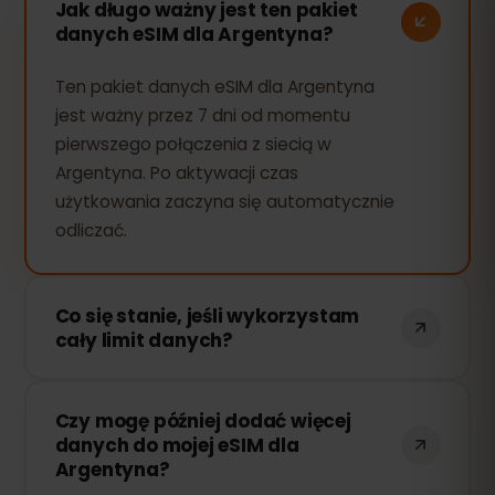
Jak długo ważny jest ten pakiet
danych eSIM dla Argentyna?
Ten pakiet danych eSIM dla Argentyna
jest ważny przez 7 dni od momentu
pierwszego połączenia z siecią w
Argentyna. Po aktywacji czas
użytkowania zaczyna się automatycznie
odliczać.
Co się stanie, jeśli wykorzystam
cały limit danych?
Jeśli zużyjesz cały pakiet danych, Twoje
Czy mogę później dodać więcej
połączenie zostanie przerwane. Możesz
danych do mojej eSIM dla
łatwo doładować swoją eSIM przez
Argentyna?
panel eSIMFOX i natychmiast wznowić