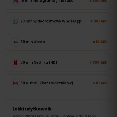
± 300 MB
15 min Instagrama / TikToka
± 100 MB
20 min wideorozmowy WhatsApp
± 10 MB
30 min Ubera
± 700 MB
30 min Netflixa (HD)
± 10 MB
50 e-maili (bez załączników)
Lekki użytkownik
Mapy, WhatsApp i e-mail – online, gdy trzeba.