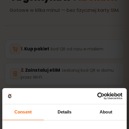
Gotowe w kilka minut — bez fizycznej karty SIM.
Kup pakiet
kod QR od razu e‑mailem
Zainstaluj eSIM
zeskanuj kod QR w domu
przez Wi‑Fi
Wejdź do sieci
włącz roaming danych w
Argentyna
Consent
Details
About
Konfiguracja zajmuje tylko 2 minuty: iPhone
Ustawienia
→ Sieć komórkowa → Dodaj eSIM
, Android
Sieć i