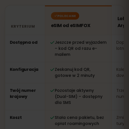
POLECANE
Loka
eSIM od eSIMFOX
Arge
KRYTERIUM
Porównanie: eSIM od eSIMFOX kontra lokalna karta SI
Dostępna od
Jeszcze przed wyjazdem
Dopier
– kod QR od razu e-
lotnis
mailem
Konfiguracja
Zeskanuj kod QR,
Kolejk
gotowe w 2 minuty
dowo
Twój numer
Pozostaje aktywny
Trzeb
krajowy
(Dual-SIM) – dostępny
numer 
dla SMS
Koszt
Stała cena pakietu, bez
Zmien
opłat roamingowych
turys