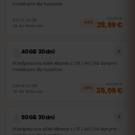
mobilnymi dla turystów
20
% 
35,99 €
0,97 €
za
GB
28,99 €
−
20
%
30
dni
Ważność
40GB 30dni
Przedpłacona eSIM Albania z LTE | 4G | 5G danymi
mobilnymi dla turystów
20
% 
44,99 €
0,90 €
za
GB
35,99 €
−
20
%
30
dni
Ważność
50GB 30dni
Przedpłacona eSIM Albania z LTE | 4G | 5G danymi