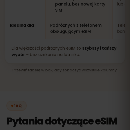
panelu, bez nowej karty
lub apl
SIM
Idealna dla
Podróżnych z telefonem
Telef
obsługującym eSIM
bardz
Dla większości podróżnych eSIM to
szybszy i tańszy
wybór
– bez czekania na lotnisku.
Przewiń tabelę w bok, aby zobaczyć wszystkie kolumny.
FAQ
Pytania dotyczące eSIM