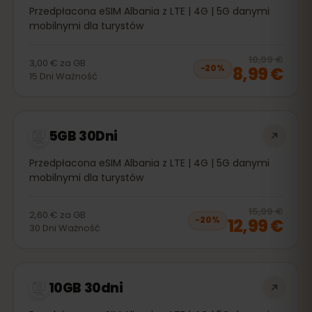
Przedpłacona eSIM Albania z LTE | 4G | 5G danymi
mobilnymi dla turystów
20
% 
10,99 €
3,00 €
za
GB
8,99 €
−
20
%
15
Dni
Ważność
5GB 30Dni
Przedpłacona eSIM Albania z LTE | 4G | 5G danymi
mobilnymi dla turystów
20
% 
15,99 €
2,60 €
za
GB
12,99 €
−
20
%
30
Dni
Ważność
10GB 30dni