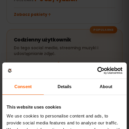
Zobacz pakiety
POPULARNE
Codzienny użytkownik
Do tego social media, streaming muzyki i
udostępnianie zdjęć.
5–10 GB / miesiąc
POLECANE
Zobacz pakiety
Consent
Details
About
Streaming i hotspot
This website uses cookies
Filmy, wideorozmowy i internet dla laptopa lub
We use cookies to personalise content and ads, to
tabletu.
provide social media features and to analyse our traffic.