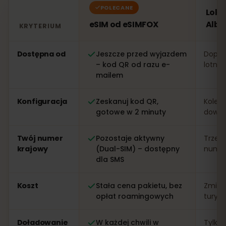
POLECANE
Loka
eSIM od eSIMFOX
Alba
KRYTERIUM
Porównanie: eSIM od eSIMFOX kontra lokalna karta SIM
Dostępna od
Jeszcze przed wyjazdem
Dopier
– kod QR od razu e-
lotnis
mailem
Konfiguracja
Zeskanuj kod QR,
Kolejk
gotowe w 2 minuty
dowo
Twój numer
Pozostaje aktywny
Trzeb
krajowy
(Dual-SIM) – dostępny
numer 
dla SMS
Koszt
Stała cena pakietu, bez
Zmien
opłat roamingowych
turys
Doładowanie
W każdej chwili w
Tylko 