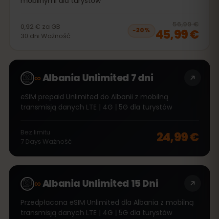
mobilnymi dla turystów
20
% 
56,99 €
0,92 €
za
GB
45,99 €
−
20
%
30
dni
Ważność
∞
Albania Unlimited 7 dni
eSIM prepaid Unlimited do Albanii z mobilną
transmisją danych LTE | 4G | 5G dla turystów
Bez limitu
24,99 €
7
Days
Ważność
∞
Albania Unlimited 15 Dni
Przedpłacona eSIM Unlimited dla Albania z mobilną
transmisją danych LTE | 4G | 5G dla turystów