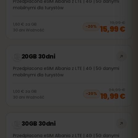
Przedpłacona eSIM Albania z LTE | 4G | 5G danymi
mobilnymi dla turystów
20
% 
19,99 €
1,60 €
za
GB
15,99 €
−
20
%
30
dni
Ważność
20GB 30dni
Przedpłacona eSIM Albania z LTE | 4G | 5G danymi
mobilnymi dla turystów
20
% 
24,99 €
1,00 €
za
GB
19,99 €
−
20
%
30
dni
Ważność
30GB 30dni
Przedpłacona eSIM Albania z LTE | 4G | 5G danymi