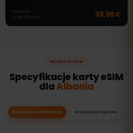
Bez limitu
39,99 €
15
dni
Ważność
FUNKCJE ESIM
Specyfikacje karty eSIM
dla
Albania
Dodatkowe informacje
Urządzenia zgodne