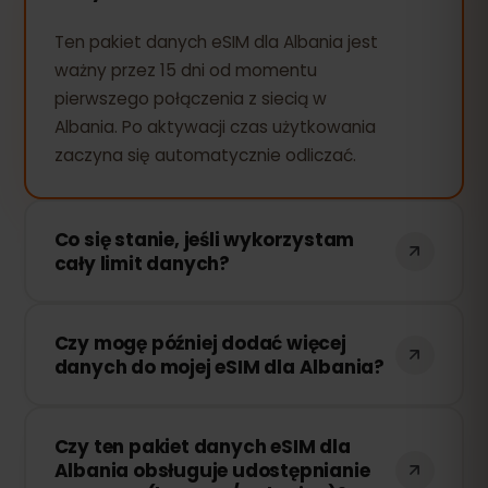
Ten pakiet danych eSIM dla Albania jest
ważny przez 15 dni od momentu
pierwszego połączenia z siecią w
Albania. Po aktywacji czas użytkowania
zaczyna się automatycznie odliczać.
Co się stanie, jeśli wykorzystam
cały limit danych?
Jeśli zużyjesz cały pakiet danych, Twoje
Czy mogę później dodać więcej
połączenie zostanie przerwane. Możesz
danych do mojej eSIM dla Albania?
łatwo doładować swoją eSIM przez
panel eSIMFOX i natychmiast wznowić
Tak! Możesz dokupić dodatkowe dane w
korzystanie z Internetu.
Czy ten pakiet danych eSIM dla
dowolnym momencie bez konieczności
Albania obsługuje udostępnianie
ponownej instalacji eSIM. Wystarczy