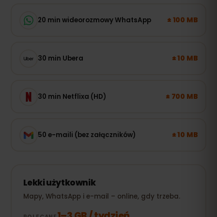
± 100 MB
20 min wideorozmowy WhatsApp
± 10 MB
30 min Ubera
± 700 MB
30 min Netflixa (HD)
± 10 MB
50 e-maili (bez załączników)
Lekki użytkownik
Mapy, WhatsApp i e-mail – online, gdy trzeba.
1–3 GB / tydzień
POLECANE