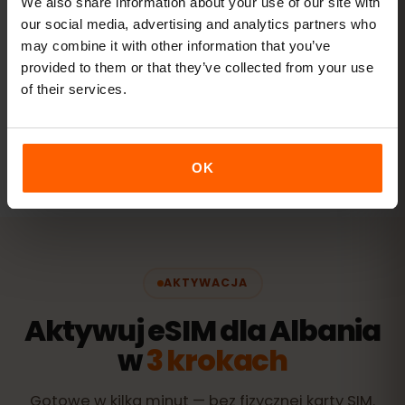
We also share information about your use of our site with
20 GB+ lub Unlimited
POLECANE
our social media, advertising and analytics partners who
may combine it with other information that you’ve
Zobacz pakiety
provided to them or that they’ve collected from your use
of their services.
Wszystkie wartości są orientacyjne. Rzeczywiste zużycie
zależy od urządzenia, ustawień aplikacji i sposobu
korzystania.
OK
AKTYWACJA
Aktywuj eSIM dla Albania
w
3 krokach
Gotowe w kilka minut — bez fizycznej karty SIM.