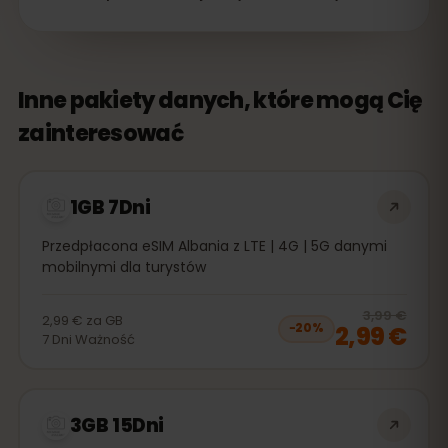
Inne pakiety danych, które mogą Cię
zainteresować
1GB 7Dni
Przedpłacona eSIM Albania z LTE | 4G | 5G danymi
mobilnymi dla turystów
20
% 
3,99 €
2,99 €
za
GB
2,99 €
−
20
%
7
Dni
Ważność
3GB 15Dni