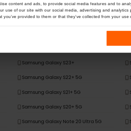
Details
 ma na liście, nie został zaprojektowany do obsługi 
kies
*
ung
nalise content and ads, to provide social media features and t
 your use of our site with our social media, advertising and a
n that you’ve provided to them or that they’ve collected from you
Samsung Galaxy Z Fold 4
Samsung Galaxy Z Flip 4
Samsung Galaxy S24+
Samsung Galaxy S23+
Samsung Galaxy S22+ 5G