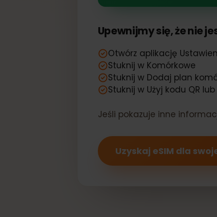
Twój Sony Xp
Upewnijmy się, że nie
Otwórz aplikację Ustaw
Stuknij w Komórkowe
Stuknij w Dodaj plan 
Stuknij w Użyj kodu QR 
Jeśli pokazuje inne infor
Uzyskaj eSIM dla swo