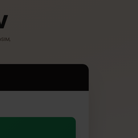
 IV
ać z eSIM,
V