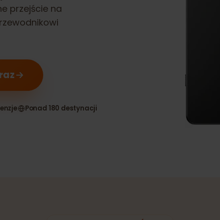
 IV
jest
ynne przejście na
u przewodnikowi
teraz
 recenzje
Ponad 180 destynacji