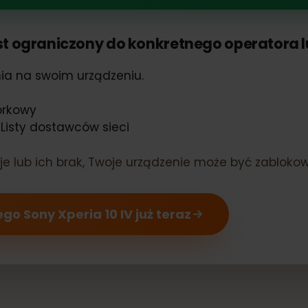
eria 10 IV obsługuje eSIM
 jest ograniczony do konkretnego operator
ienia na swoim urządzeniu.
komórkowy
lub Listy dostawców sieci
macje lub ich brak, Twoje urządzenie może być za
jego Sony Xperia 10 IV już teraz