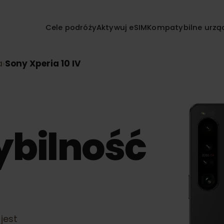
Cele podróży
Aktywuj eSIM
Kompatybilne
nia
›
Sony Xperia 10 IV
ybilność