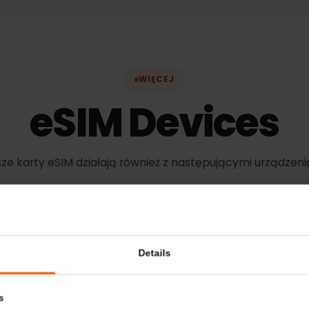
WIĘCEJ
eSIM Device
Nasze karty eSIM działają również z następującymi urz