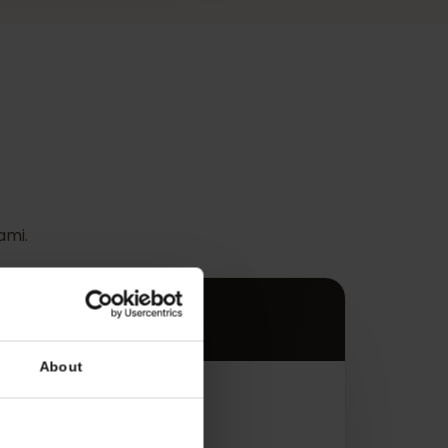
s
ądzeniami.