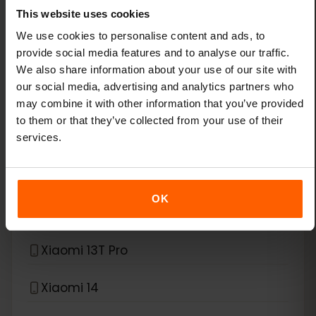
This website uses cookies
Google Pixel Fold
We use cookies to personalise content and ads, to
provide social media features and to analyse our traffic.
*
eSIM kompatybilny z
Xiaomi
We also share information about your use of our site with
our social media, advertising and analytics partners who
Xiaomi 12T Pro
may combine it with other information that you’ve provided
to them or that they’ve collected from your use of their
Xiaomi 13
services.
Xiaomi 13 Lite
OK
Xiaomi 13 Pro
Xiaomi 13T Pro
Xiaomi 14