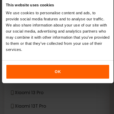
This website uses cookies
Google Pixel 9 Pro XL
We use cookies to personalise content and ads, to
provide social media features and to analyse our traffic.
Google Pixel Fold
We also share information about your use of our site with
our social media, advertising and analytics partners who
*
eSIM kompatybilny z
Xiaomi
may combine it with other information that you’ve provided
to them or that they’ve collected from your use of their
services.
Xiaomi 12T Pro
Xiaomi 13
OK
Xiaomi 13 Lite
Xiaomi 13 Pro
Xiaomi 13T Pro