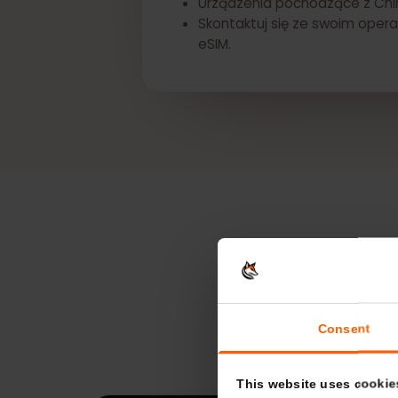
*Dostępność eSIM może się ró
Urządzenia pochodzące z Ch
Skontaktuj się ze swoim o
eSIM.