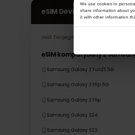
Consent
This website uses coo
We use cookies to perso
eSIM Devices
share information about
it with other informatio
Jeśli Twojego modelu urządzenia nie
eSIM kompatybilny z
Sams
Samsung Galaxy Z Fold3 5G
Samsung Galaxy Z Flip 5G