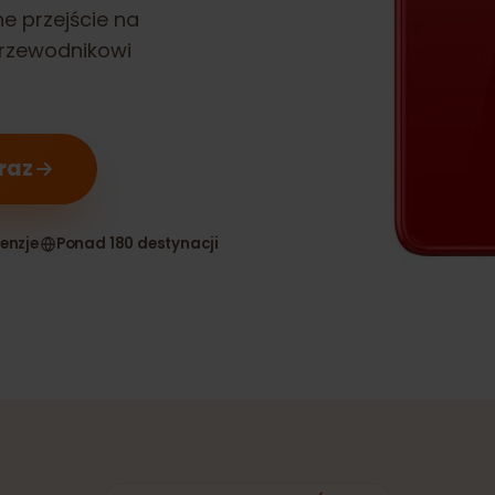
jest
ynne przejście na
u przewodnikowi
teraz
 recenzje
Ponad 180 destynacji