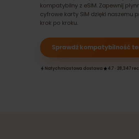
Sprawdź, czy Twój
Rakuten Big S
kompatybilny z eSIM. Zapewnij pł
cyfrowe karty SIM dzięki naszem
krok po kroku.
Sprawdź kompatybilność 
Natychmiastowa dostawa
4.7 · 28,347