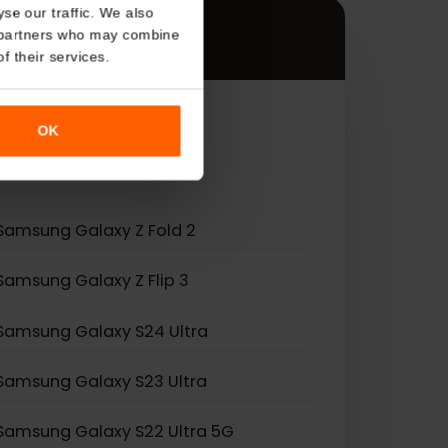
s
About
ądzeniami.
o analyse our traffic. We also
nalytics partners who may combine
r use of their services.
eSIM.
OK
Samsung Galaxy Z Fold 2
Samsung Galaxy Z Flip 3