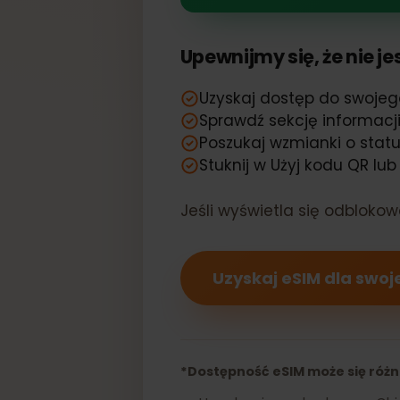
Twój Rakuten
Upewnijmy się, że nie
Uzyskaj dostęp do swoj
Sprawdź sekcję informac
Poszukaj wzmianki o st
Stuknij w Użyj kodu QR 
Jeśli wyświetla się odblo
Uzyskaj eSIM dla sw