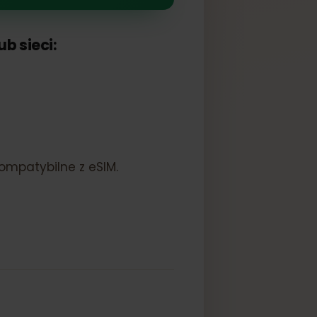
a lub sieci:
jest kompatybilne z eSIM.