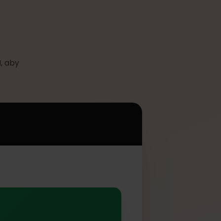
S
z eSIM, aby