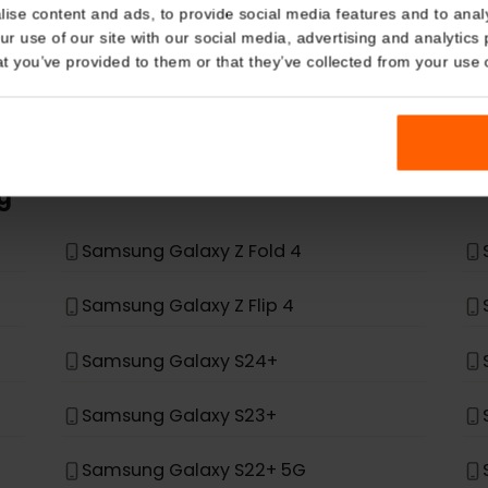
eSIM Device
Details
Nasze karty eSIM działają również z następującymi urz
kies
nalise content and ads, to provide social media features and t
 your use of our site with our social media, advertising and a
n that you’ve provided to them or that they’ve collected from you
 ma na liście, nie został zaprojektowany do obsługi 
*
ung
Samsung Galaxy Z Fold 4
Samsung Galaxy Z Flip 4