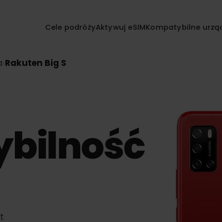
Cele podróży
Aktywuj eSIM
Kompatybilne
nia
›
Rakuten Big S
ybilność