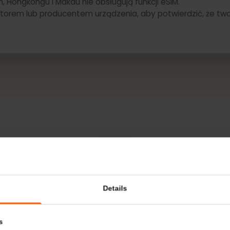
żnić w zależności od kraju/regionu i operatora.
in, Hongkongu i Makau nie obsługują funkcji eSIM.
peratorem lub producentem urządzenia, aby potwierdzić, 
WIĘCEJ