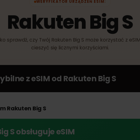
WERYFIKATOR URZĄDZEŃ ESIM:
Rakuten Big 
zybko sprawdź, czy Twój Rakuten Big S może korzystać 
cieszyć się licznymi korzyściami.
tybilne z eSIM od
Rakuten Big S
woim Rakuten Big S