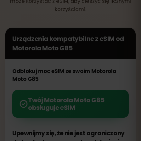
może korzystać z eSIM, aby cieszyć się licznymi
korzyściami.
Urządzenia kompatybilne z eSIM od
Motorola Moto G85
Odblokuj moc eSIM ze swoim Motorola
Moto G85
Twój Motorola Moto G85
obsługuje eSIM
Upewnijmy się, że nie jest ograniczony