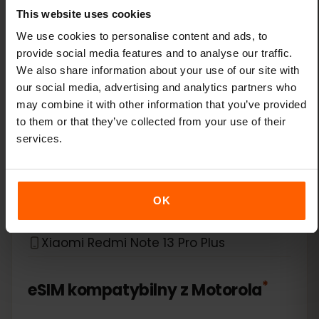
This website uses cookies
Xiaomi 14 Pro
We use cookies to personalise content and ads, to
Xiaomi 14T
provide social media features and to analyse our traffic.
We also share information about your use of our site with
our social media, advertising and analytics partners who
Xiaomi 14T Pro
may combine it with other information that you’ve provided
to them or that they’ve collected from your use of their
Xiaomi 15
services.
Xiaomi Redmi Note 11 Pro 5G
OK
Xiaomi Redmi Note 13 Pro
Xiaomi Redmi Note 13 Pro Plus
*
eSIM kompatybilny z
Motorola