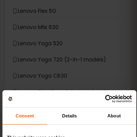
Lenovo Flex 5G
Lenovo Miix 630
Lenovo Yoga 520
Lenovo Yoga 720 (2-in-1 models)
Lenovo Yoga C630
Lenovo ThinkPad X1 Carbon Gen 9
Lenovo ThinkPad X1 Fold
Consent
Details
About
Lenovo ThinkPad X1 Nano