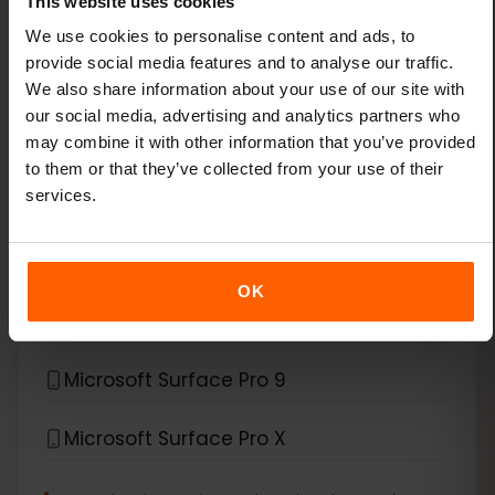
This website uses cookies
Lenovo ThinkPad X1 Titanium Yoga 2-in-1
We use cookies to personalise content and ads, to
provide social media features and to analyse our traffic.
Lenovo ThinkPad X12 Detachable
We also share information about your use of our site with
our social media, advertising and analytics partners who
*
eSIM kompatybilny z
Microsoft
may combine it with other information that you’ve provided
to them or that they’ve collected from your use of their
services.
Microsoft Surface Duo
Microsoft Surface Duo 2
OK
Microsoft Surface Go 3
Microsoft Surface Pro 9
Microsoft Surface Pro X