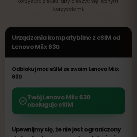
korzystać z eSIM, aby cieszyć się licznymi
korzyściami.
Urządzenia kompatybilne z eSIM od
Lenovo Miix 630
Odblokuj moc eSIM ze swoim Lenovo Miix
630
Twój Lenovo Miix 630
obsługuje eSIM
Upewnijmy się, że nie jest ograniczony