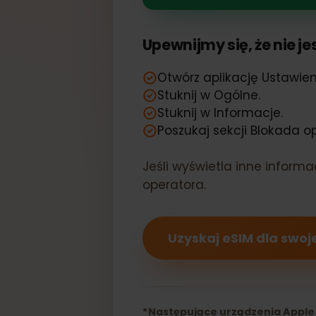
Twój Apple i
Upewnijmy się, że nie
Otwórz aplikację Ustaw
Stuknij w Ogólne.
Stuknij w Informacje.
Poszukaj sekcji Blokada
Jeśli wyświetla inne info
operatora.
Uzyskaj eSIM dla sw