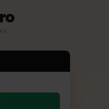
 Pro
rzystać z
 Pro