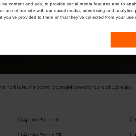
Details
kies
WIĘCEJ
nalise content and ads, to provide social media features and t
eSIM Device
 your use of our site with our social media, advertising and a
n that you’ve provided to them or that they’ve collected from you
Nasze karty eSIM działają również z następującymi urz
 ma na liście, nie został zaprojektowany do obsługi 