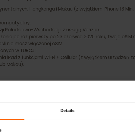
e NIE posiadają funkcji eSIM:
ntynentalnych, Hongkongu i Makau (z wyjątkiem iPhone 13 M
st kompatybilny.
w Azji Południowo-Wschodniej i z usługą Verizon.
rządzenie po raz pierwszy po 23 czerwca 2020 roku, Twoja e
, jeśli nie masz włączonej eSIM.
kupionych w TURCJI:
zenia iPad z funkcjami Wi-Fi + Cellular (z wyjątkiem urz
u lub Makau).