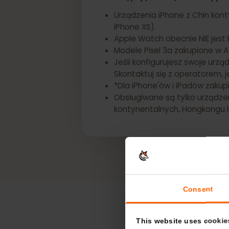
*Następujące urządzenia Appl
Urządzenia iPhone z Chin ko
iPhone XS).
Apple Watch obecnie NIE je
Modele Pixel 3a zakupione 
Jeśli konfigurujesz swoje u
Skontaktuj się z operatorem
*Dla iPhone'ów i iPadów za
Obsługiwane są tylko urząd
kontynentalnych, Hongkong