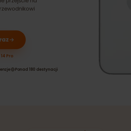
ynne przejście na
u przewodnikowi
teraz
one 14 Pro
 recenzje
Ponad 180 destynacji