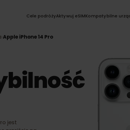
Cele podróży
Aktywuj eSIM
Kompatybilne
nia
›
Apple iPhone 14 Pro
ybilność
4 Pro
jest