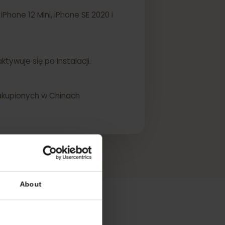
ini, iPhone 12 Mini, iPhone SE 2020 i
SIM aktywuje się po instalacji.
ądzeń zakupionych w Chinach