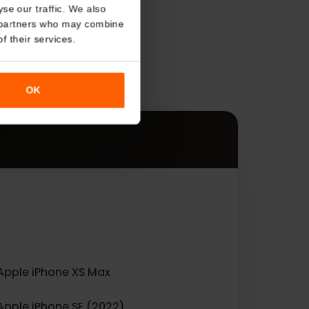
About
o analyse our traffic. We also
s
nalytics partners who may combine
r use of their services.
ądzeniami.
OK
eSIM.