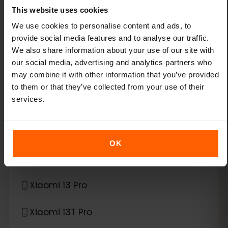
This website uses cookies
Google Pixel 9 Pro XL
We use cookies to personalise content and ads, to
provide social media features and to analyse our traffic.
Google Pixel Fold
We also share information about your use of our site with
our social media, advertising and analytics partners who
*
eSIM kompatybilny z
Xiaomi
may combine it with other information that you’ve provided
to them or that they’ve collected from your use of their
services.
Xiaomi 12T Pro
Xiaomi 13
OK
Xiaomi 13 Lite
Xiaomi 13 Pro
Xiaomi 13T Pro