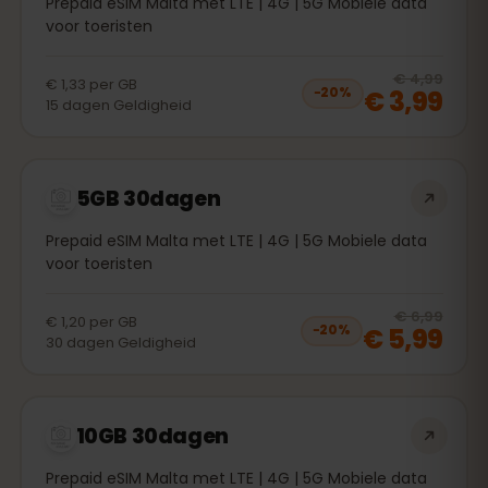
Prepaid eSIM Malta met LTE | 4G | 5G Mobiele data
voor toeristen
20
% 
€ 4,99
€ 1,33
per
GB
€ 3,99
−
20
%
15
dagen
Geldigheid
5GB 30dagen
Prepaid eSIM Malta met LTE | 4G | 5G Mobiele data
voor toeristen
20
% 
€ 6,99
€ 1,20
per
GB
€ 5,99
−
20
%
30
dagen
Geldigheid
10GB 30dagen
Prepaid eSIM Malta met LTE | 4G | 5G Mobiele data