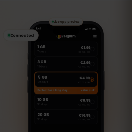
data. Je kunt echter VoIP-diensten zoals
WhatsApp, FaceTime of Skype gebruiken
om te bellen en berichten te versturen.