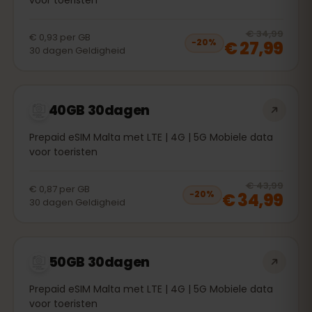
20
% 
€ 34,99
€ 0,93
per
GB
€ 27,99
−
20
%
30
dagen
Geldigheid
40GB 30dagen
Prepaid eSIM Malta met LTE | 4G | 5G Mobiele data
voor toeristen
20
% 
€ 43,99
€ 0,87
per
GB
€ 34,99
−
20
%
30
dagen
Geldigheid
50GB 30dagen
Prepaid eSIM Malta met LTE | 4G | 5G Mobiele data
voor toeristen