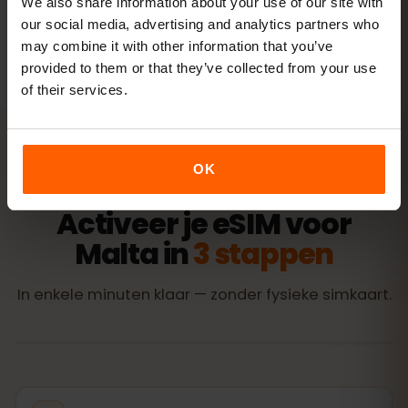
We also share information about your use of our site with
Alle waarden zijn richtwaarden. Het werkelijke verbruik hangt
our social media, advertising and analytics partners who
af van je toestel, app-instellingen en gebruik.
may combine it with other information that you’ve
provided to them or that they’ve collected from your use
of their services.
OK
ACTIVERING
Activeer je eSIM voor
Malta in
3 stappen
In enkele minuten klaar — zonder fysieke simkaart.