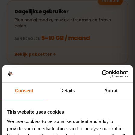
POPULAIR
Dagelijkse gebruiker
Plus social media, muziek streamen en foto's
delen.
5–10 GB / maand
AANBEVOLEN
Bekijk pakketten
Streamer & hotspot
Video's, videogesprekken en je laptop of tablet
Consent
Details
About
online houden.
20 GB+ of Unlimited
AANBEVOLEN
This website uses cookies
We use cookies to personalise content and ads, to
Bekijk pakketten
provide social media features and to analyse our traffic.