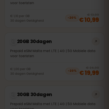
voor toeristen
20
% 
€ 13,99
€ 1,10
per
GB
€ 10,99
−
20
%
30
dagen
Geldigheid
20GB 30dagen
Prepaid eSIM Malta met LTE | 4G | 5G Mobiele data
voor toeristen
20
% 
€ 24,99
€ 1,00
per
GB
€ 19,99
−
20
%
30
dagen
Geldigheid
30GB 30dagen
Prepaid eSIM Malta met LTE | 4G | 5G Mobiele data
voor toeristen