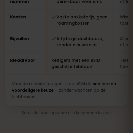
nummer
bereikbaar voor sms
offlin
Kosten
Vaste pakketprijs, geen
Wisse
roamingkosten
toeris
Bijvullen
Altijd in je dashboard,
Alleen
zonder nieuwe sim
of ap
Ideaal voor
Reizigers met een eSIM-
Telefo
geschikte telefoon
heel l
Voor de meeste reizigers is de eSIM de
snellere en
voordeligere keuze
– zonder wachten op de
luchthaven.
Scroll de tabel opzij om alle kolommen te zien.