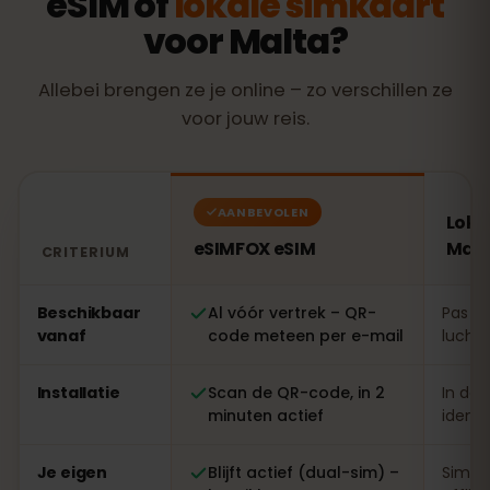
eSIM of
lokale simkaart
voor Malta?
Allebei brengen ze je online – zo verschillen ze
voor jouw reis.
AANBEVOLEN
Loka
eSIMFOX eSIM
Malt
CRITERIUM
Vergelijking: een eSIMFOX eSIM tegenover een lokale s
Beschikbaar
Al vóór vertrek – QR-
Pas te
vanaf
code meteen per e-mail
luchth
Installatie
Scan de QR-code, in 2
In de 
minuten actief
identi
Je eigen
Blijft actief (dual-sim) –
Simwi