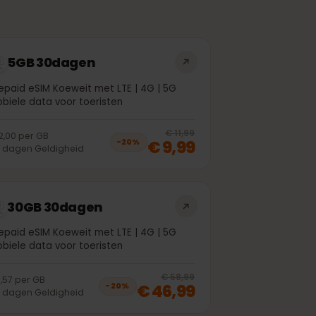
5GB 30dagen
Prepaid eSIM Koeweit met LTE | 4G | 5G
Mobiele data voor toeristen
off, was
€ 6,99
, now
€ 5,99
20
% off, was
€
€ 11,99
€ 2,00
per
GB
€ 9,99
−
20
%
30
dagen
Geldigheid
30GB 30dagen
Prepaid eSIM Koeweit met LTE | 4G | 5G
Mobiele data voor toeristen