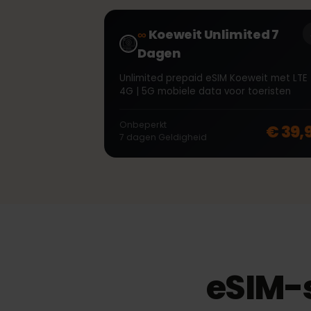
€
€ 1,80
per
GB
€ 1
−
20
%
30
dagen
Geldigheid
∞
Koeweit Unlimited 7
Dagen
Unlimited prepaid eSIM Koeweit met L
4G | 5G mobiele data voor toeristen
Onbeperkt
€ 3
7
dagen
Geldigheid