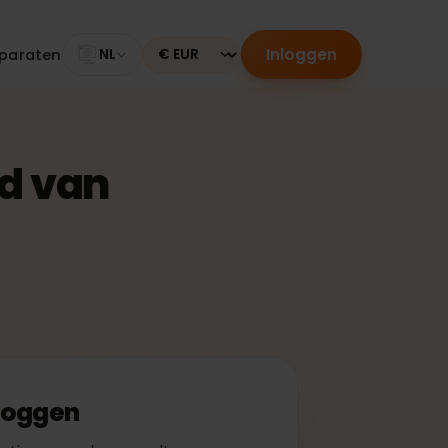
Inloggen
le apparaten
NL
Currency
derd van
f inloggen