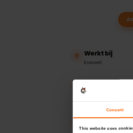
eSIM-
Werkt bij
Koeweit
Hotspot / tet
Onbeperkt