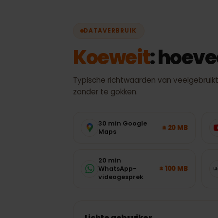
De 
DATAVERBRUIK
Koeweit
: hoev
Typische richtwaarden van veelgebrui
zonder te gokken.
30 min Google
± 20 MB