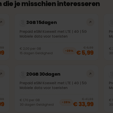
n die je misschien interesseren
3GB 15dagen
5G
Prepaid eSIM Koeweit met LTE | 4G | 5G
Mobiele data voor toeristen
20
% off, was
€ 3,99
, now
€ 2,99
20
% 
€ 3,99
€ 6,99
€ 2,00
per
GB
2,99
€ 5,99
−
20
%
15
dagen
Geldigheid
20GB 30dagen
5G
Prepaid eSIM Koeweit met LTE | 4G | 5G
Mobiele data voor toeristen