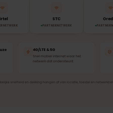
Je eSIM verbindt automatisch met het sterkste besc
nernetwerk – dezelfde masten die ook de lokale bevolk
Airtel
STC
RTNERNETWERK
PARTNERNETWERK
PA
kkeuze
4G/LTE & 5G
re
Snel mobiel internet waar het
g
netwerk dat ondersteunt.