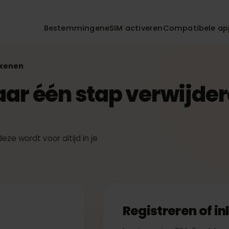
Bestemmingen
eSIM activeren
Compatibe
frekenen
maar één stap verwij
— deze wordt voor altijd in je
ren
Registreren o