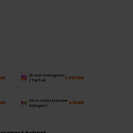
werkbelasting.
15 min Instagram
± 120 MB
± 300 MB