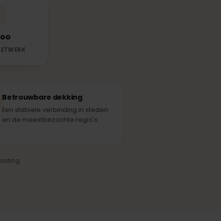
hikbare
ing gebruikt.
Oredoo
RTNERNETWERK
Betrouwbare dekking
Een stabiele verbinding in steden
en de meestbezochte regio's.