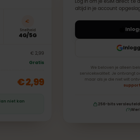
Log in om je eSIM dir
altijd in je account o
Snelheid
4G/5G
€ 2,99
Gratis
We beloven je all
servicekwaliteit. Je on
€ 2,99
maar als je die niet 
taplan niet kan
256-bits vers