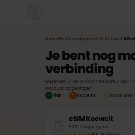
Home
Bestemmingen
eSIM
Koeweit
A
›
›
›
Je bent nog 
verbinding
Log in om je eSIM direct te activeren 
account opgeslagen.
Plan
Account
Installe
2
3
eSIM
Koeweit
1 GB · 7 dagen-plan