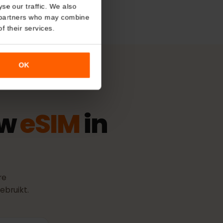
About
ngsbeleid
sduur gaat in zodra de eSIM
aakt met een ondersteund
o analyse our traffic. We also
nalytics partners who may combine
r use of their services.
OK
jouw
eSIM
in