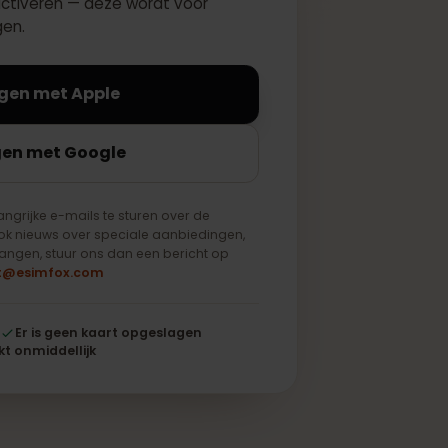
ect te activeren — deze wordt voor
pgeslagen.
Inloggen met Apple
Inloggen met Google
een belangrijke e-mails te sturen over de
tvangt ook nieuws over speciale aanbiedingen,
wilt ontvangen, stuur ons dan een bericht op
support@esimfox.com
leuteld
Er is geen kaart opgeslagen
Werkt onmiddellijk