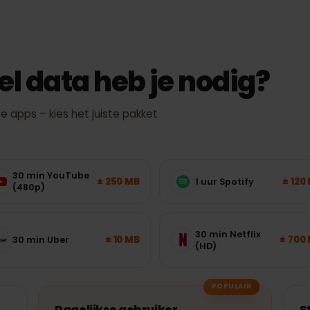
werkelijke snelheid en dekking hangen af van locatie, toestel en net
eel data heb je nodig?
kte apps – kies het juiste pakket
30 min YouTube
± 250 MB
1 uur Spotify