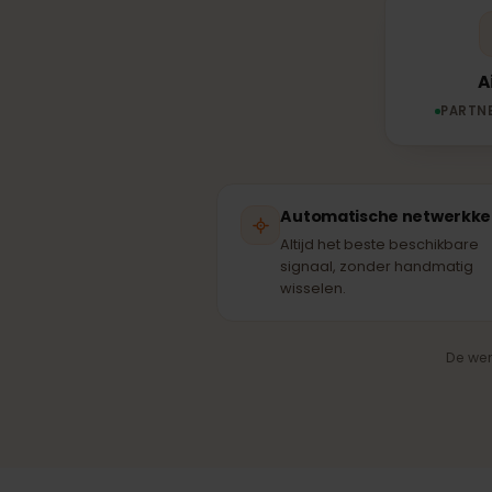
part
PA
Automatische netwer
Altijd het beste beschikba
signaal, zonder handmati
wisselen.