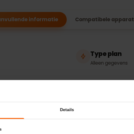
specificaties voo
Aanvullende informatie
Compatibele ap
Type pla
Alleen gegev
hering
Netwerk
Airtel