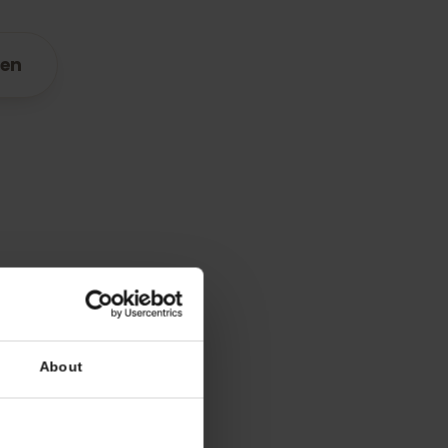
r
Koeweit
paraten
n
ens
en
De beste dekking
STC
Oredoo