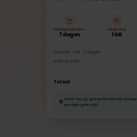
★★★★★
4.7
·
118
reviews
Geldigheidsduur
Gegevens
7 dagen
1 GB
Koeweit 1 GB · 7 dagen
eSIM-profiel
Totaal
Geld-terug-garantie als het da
worden gebruikt