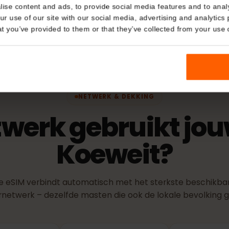
Details
teitscontrole)
Activeri
kies
De geldigheid
verbinding m
nalise content and ads, to provide social media features and t
netwerk.
 your use of our site with our social media, advertising and a
n that you’ve provided to them or that they’ve collected from you
NETWERK & DEKKING
twerk gebruikt 
Koeweit?