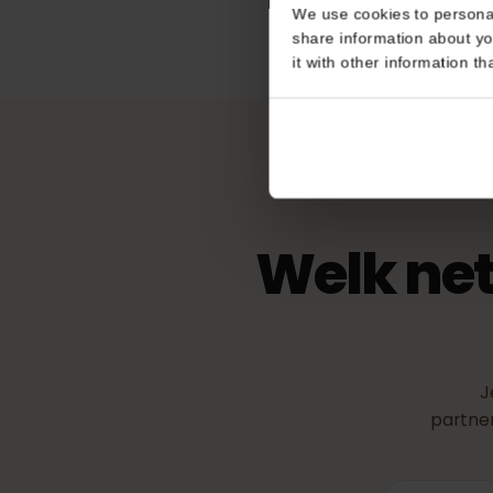
Consent
eKYC (identi
This website uses coo
Niet vereist
We use cookies to perso
share information about
it with other informatio
Welk ne