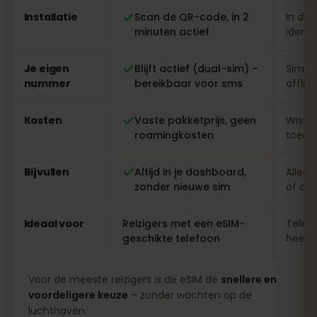
Installatie
Scan de QR-code, in 2
In de 
minuten actief
identi
Je eigen
Blijft actief (dual-sim) –
Simwi
nummer
bereikbaar voor sms
offlin
Kosten
Vaste pakketprijs, geen
Wisse
roamingkosten
toeris
Bijvullen
Altijd in je dashboard,
Alleen
zonder nieuwe sim
of ap
Ideaal voor
Reizigers met een eSIM-
Telefo
geschikte telefoon
heel l
Voor de meeste reizigers is de eSIM de
snellere en
voordeligere keuze
– zonder wachten op de
luchthaven.