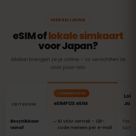
VERGELIJKING
eSIM of
lokale simkaart
voor Japan?
Allebei brengen ze je online – zo verschillen ze
voor jouw reis.
AANBEVOLEN
Loka
eSIMFOX eSIM
Jap
CRITERIUM
Vergelijking: een eSIMFOX eSIM tegenover een lokale s
Beschikbaar
Al vóór vertrek – QR-
Pas te
vanaf
code meteen per e-mail
luchth