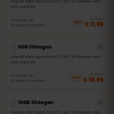
Prepaid eSIM Japan met LTE | 4G | 5G Mobiele data
voor toeristen
20
% 
€ 14,99
€ 4,00
per
GB
€ 11,99
−
20
%
15
dagen
Geldigheid
5GB 30dagen
Prepaid eSIM Japan met LTE | 4G | 5G Mobiele data
voor toeristen
20
% 
€ 23,99
€ 3,80
per
GB
€ 18,99
−
20
%
30
dagen
Geldigheid
10GB 30dagen
Prepaid eSIM Japan met LTE | 4G | 5G Mobiele data