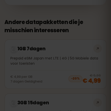
Andere datapakketten die je
misschien interesseren
1GB 7dagen
Prepaid eSIM Japan met LTE | 4G | 5G Mobiele data
voor toeristen
20
% 
€ 5,99
€ 4,99
per
GB
€ 4,99
−
20
%
7
dagen
Geldigheid
3GB 15dagen