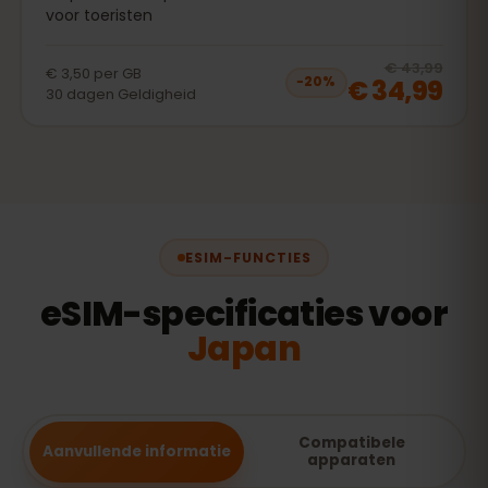
voor toeristen
20
% 
€ 43,99
€ 3,50
per
GB
€ 34,99
−
20
%
30
dagen
Geldigheid
ESIM-FUNCTIES
eSIM-specificaties voor
Japan
Compatibele
Aanvullende informatie
apparaten