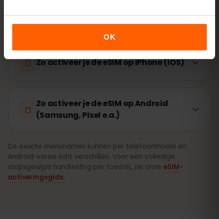
Is je toestel eSIM‑geschikt? Controleer de
compatibiliteit
OK
Zo activeer je de eSIM op iPhone (iOS)
Zo activeer je de eSIM op Android
(Samsung, Pixel e.a.)
De exacte menunamen kunnen per telefoonmodel en
Android-versie licht verschillen. Voor een volledige
stapsgewijze handleiding per toestel, zie onze
eSIM-
activeringsgids
.