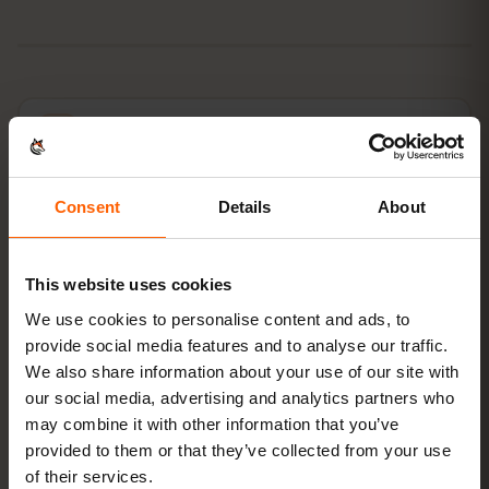
Koop een bundel
QR-code direct per e‑mail
Consent
Details
About
Installeer de eSIM
scan de QR-code thuis
via wifi
This website uses cookies
We use cookies to personalise content and ads, to
Ga online
zet dataroaming aan in Japan
provide social media features and to analyse our traffic.
We also share information about your use of our site with
Instellen duurt maar 2 minuten: iPhone
Instellingen →
our social media, advertising and analytics partners who
Mobiel netwerk → eSIM toevoegen
, Android
Netwerk
may combine it with other information that you’ve
en internet → Simkaarten
. De geldigheid van je bundel
provided to them or that they’ve collected from your use
start bij het eerste gebruik, niet bij aankoop.
of their services.