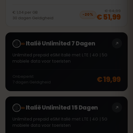
20
% 
€ 64,99
€ 1,04
per
GB
€ 51,99
−
20
%
30
dagen
Geldigheid
∞
Italië Unlimited 7 Dagen
Unlimited prepaid eSIM Italië met LTE | 4G | 5G
mobiele data voor toeristen
Onbeperkt
€ 19,99
7
dagen
Geldigheid
∞
Italië Unlimited 15 Dagen
Unlimited prepaid eSIM Italië met LTE | 4G | 5G
mobiele data voor toeristen