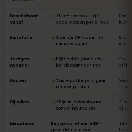
Vergelijking: een eSIMFOX eSIM tegenover een lokale sim
Beschikbaar
Al vóór vertrek – QR-
Pas te
vanaf
code meteen per e-mail
luchth
Installatie
Scan de QR-code, in 2
In de 
minuten actief
identi
Je eigen
Blijft actief (dual-sim) –
Simwi
nummer
bereikbaar voor sms
offlin
Kosten
Vaste pakketprijs, geen
Wisse
roamingkosten
toeris
Bijvullen
Altijd in je dashboard,
Alleen
zonder nieuwe sim
of ap
Ideaal voor
Reizigers met een eSIM-
Telefo
geschikte telefoon
heel l