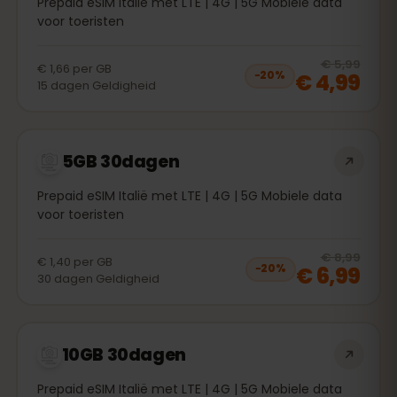
Prepaid eSIM Italië met LTE | 4G | 5G Mobiele data
voor toeristen
20
% 
€ 5,99
€ 1,66
per
GB
€ 4,99
−
20
%
15
dagen
Geldigheid
5GB 30dagen
Prepaid eSIM Italië met LTE | 4G | 5G Mobiele data
voor toeristen
20
% 
€ 8,99
€ 1,40
per
GB
€ 6,99
−
20
%
30
dagen
Geldigheid
10GB 30dagen
Prepaid eSIM Italië met LTE | 4G | 5G Mobiele data