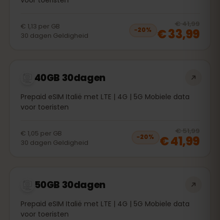
20
% 
€ 41,99
€ 1,13
per
GB
€ 33,99
−
20
%
30
dagen
Geldigheid
40GB 30dagen
Prepaid eSIM Italië met LTE | 4G | 5G Mobiele data
voor toeristen
20
% 
€ 51,99
€ 1,05
per
GB
€ 41,99
−
20
%
30
dagen
Geldigheid
50GB 30dagen
Prepaid eSIM Italië met LTE | 4G | 5G Mobiele data
voor toeristen