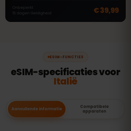
Onbeperkt
€ 39,99
15
dagen
Geldigheid
ESIM-FUNCTIES
eSIM-specificaties voor
Italië
Compatibele
Aanvullende informatie
apparaten