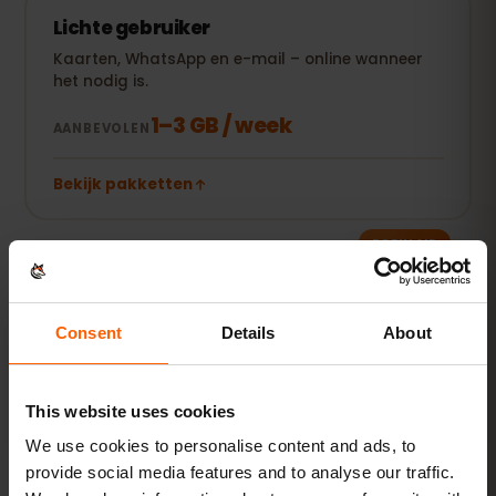
Lichte gebruiker
Kaarten, WhatsApp en e-mail – online wanneer
het nodig is.
1–3 GB / week
AANBEVOLEN
Bekijk pakketten
POPULAIR
Dagelijkse gebruiker
Plus social media, muziek streamen en foto's
Consent
Details
About
delen.
5–10 GB / maand
AANBEVOLEN
This website uses cookies
Bekijk pakketten
We use cookies to personalise content and ads, to
provide social media features and to analyse our traffic.