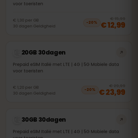
voor toeristen
20
% 
€ 15,99
€ 1,30
per
GB
€ 12,99
−
20
%
30
dagen
Geldigheid
20GB 30dagen
Prepaid eSIM Italië met LTE | 4G | 5G Mobiele data
voor toeristen
20
% 
€ 29,99
€ 1,20
per
GB
€ 23,99
−
20
%
30
dagen
Geldigheid
30GB 30dagen
Prepaid eSIM Italië met LTE | 4G | 5G Mobiele data
voor toeristen