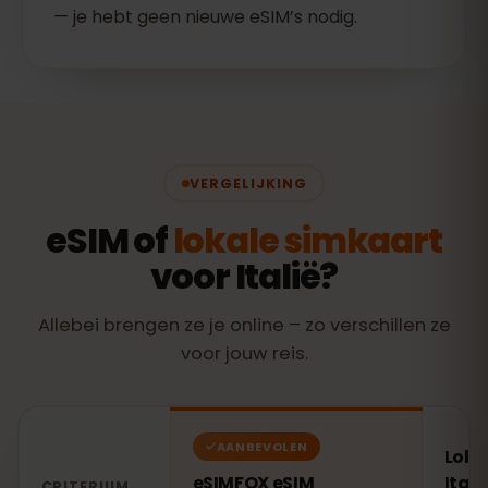
— je hebt geen nieuwe eSIM’s nodig.
VERGELIJKING
eSIM of
lokale simkaart
voor Italië?
Allebei brengen ze je online – zo verschillen ze
voor jouw reis.
AANBEVOLEN
Loka
eSIMFOX eSIM
Itali
CRITERIUM