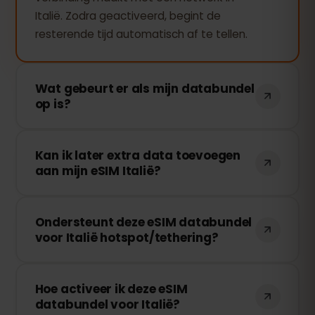
Italië. Zodra geactiveerd, begint de
resterende tijd automatisch af te tellen.
Wat gebeurt er als mijn databundel
op is?
Als je al je data hebt verbruikt, stopt je
Kan ik later extra data toevoegen
verbinding. Je kunt eenvoudig extra data
aan mijn eSIM Italië?
toevoegen via je eSIMFOX-dashboard en
direct weer online gaan.
Ja! Je kunt op elk moment extra data
Ondersteunt deze eSIM databundel
kopen zonder je eSIM opnieuw te hoeven
voor Italië hotspot/tethering?
installeren. Log in op je account en kies
de hoeveelheid data die je wilt
Ja! Je kunt je mobiele data delen via
toevoegen.
Hoe activeer ik deze eSIM
een hotspot of tethering met andere
databundel voor Italië?
apparaten. Houd er rekening mee dat de