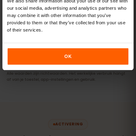
We also share information about your use of our site with
our social media, advertising and analytics partners who
Streamer & hotspot
may combine it with other information that you’ve
Video's, videogesprekken en je laptop of tablet
provided to them or that they’ve collected from your use
online houden.
of their services.
20 GB+ of Unlimited
AANBEVOLEN
Bekijk pakketten
OK
Alle waarden zijn richtwaarden. Het werkelijke verbruik hangt
af van je toestel, app-instellingen en gebruik.
ACTIVERING