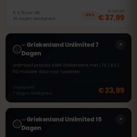
20
% 
€ 46,99
€ 0,76
per
GB
€ 37,99
−
20
%
30
dagen
Geldigheid
∞
Griekenland Unlimited 7
Dagen
Unlimited prepaid eSIM Griekenland met LTE | 4G |
5G mobiele data voor toeristen
Onbeperkt
€ 23,99
7
dagen
Geldigheid
∞
Griekenland Unlimited 15
Dagen