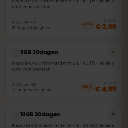
Prepaid eSIM Griekenland met LTE | 4G | 5G Mobiele
data voor toeristen
20
% 
€ 4,99
€ 1,33
per
GB
€ 3,99
−
20
%
15
dagen
Geldigheid
5GB 30dagen
Prepaid eSIM Griekenland met LTE | 4G | 5G Mobiele
data voor toeristen
20
% 
€ 5,99
€ 1,00
per
GB
€ 4,99
−
20
%
30
dagen
Geldigheid
10GB 30dagen
Prepaid eSIM Griekenland met LTE | 4G | 5G Mobiele