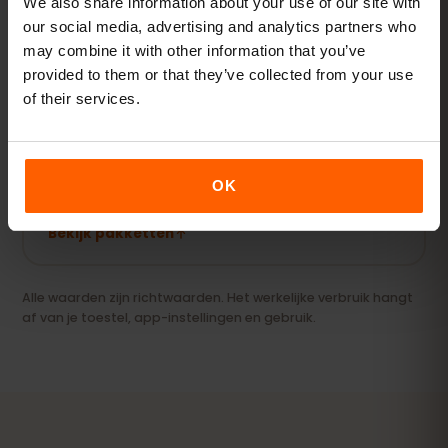
We also share information about your use of our site with
Bekijk pakketten
our social media, advertising and analytics partners who
may combine it with other information that you’ve
provided to them or that they’ve collected from your use
Streamer & hotspot
of their services.
Video's, videogesprekken en je laptop of tablet
online houden.
20 GB+ of Unlimited
AANBEVOLEN
OK
Bekijk pakketten
Alle waarden zijn richtwaarden. Het werkelijke verbruik hangt
af van je toestel, app-instellingen en gebruik.