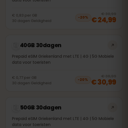
20
% 
€ 30,99
€ 0,83
per
GB
€ 24,99
−
20
%
30
dagen
Geldigheid
40GB 30dagen
Prepaid eSIM Griekenland met LTE | 4G | 5G Mobiele
data voor toeristen
20
% 
€ 38,99
€ 0,77
per
GB
€ 30,99
−
20
%
30
dagen
Geldigheid
50GB 30dagen
Prepaid eSIM Griekenland met LTE | 4G | 5G Mobiele
data voor toeristen