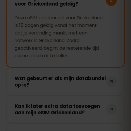
voor Griekenland geldig?
Deze eSIM databundel voor Griekenland
is 15 dagen geldig vanaf het moment
dat je verbinding maakt met een
netwerk in Griekenland. Zodra
geactiveerd, begint de resterende tijd
automatisch af te tellen.
Wat gebeurt er als mijn databundel
op is?
Als je al je data hebt verbruikt, stopt je
Kan ik later extra data toevoegen
verbinding. Je kunt eenvoudig extra data
aan mijn eSIM Griekenland?
toevoegen via je eSIMFOX-dashboard en
direct weer online gaan.
Ja! Je kunt op elk moment extra data