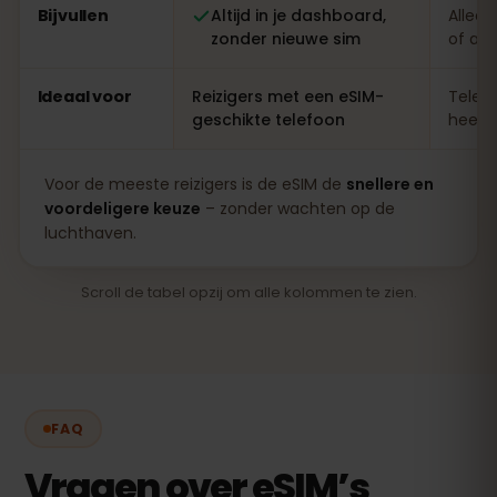
Bijvullen
Altijd in je dashboard,
Alleen
zonder nieuwe sim
of ap
Ideaal voor
Reizigers met een eSIM-
Telefo
geschikte telefoon
heel l
Voor de meeste reizigers is de eSIM de
snellere en
voordeligere keuze
– zonder wachten op de
luchthaven.
Scroll de tabel opzij om alle kolommen te zien.
FAQ
Vragen over eSIM’s