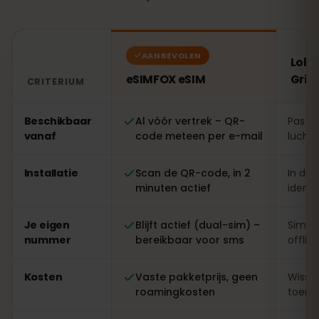
AANBEVOLEN
Loka
eSIMFOX eSIM
Grie
CRITERIUM
Vergelijking: een eSIMFOX eSIM tegenover een lokale s
Beschikbaar
Al vóór vertrek – QR-
Pas te
vanaf
code meteen per e-mail
luchth
Installatie
Scan de QR-code, in 2
In de 
minuten actief
identi
Je eigen
Blijft actief (dual-sim) –
Simwi
nummer
bereikbaar voor sms
offlin
Kosten
Vaste pakketprijs, geen
Wisse
roamingkosten
toeris