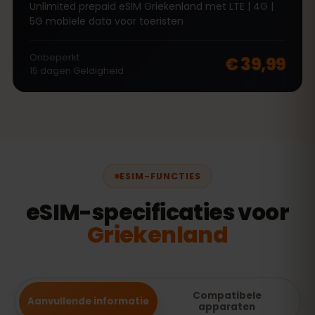
Unlimited prepaid eSIM Griekenland met LTE | 4G |
5G mobiele data voor toeristen
Onbeperkt
€ 39,99
15
dagen
Geldigheid
ESIM-FUNCTIES
eSIM-specificaties voor
Griekenland
Compatibele
Aanvullende informatie
apparaten