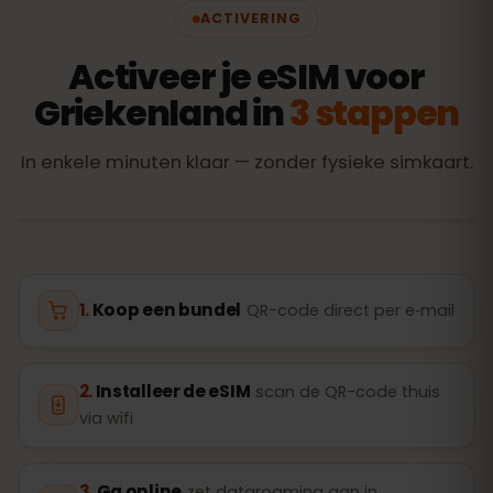
ACTIVERING
Activeer je eSIM voor
Griekenland in
3 stappen
In enkele minuten klaar — zonder fysieke simkaart.
Koop een bundel
QR-code direct per e‑mail
Installeer de eSIM
scan de QR-code thuis
via wifi
Ga online
zet dataroaming aan in