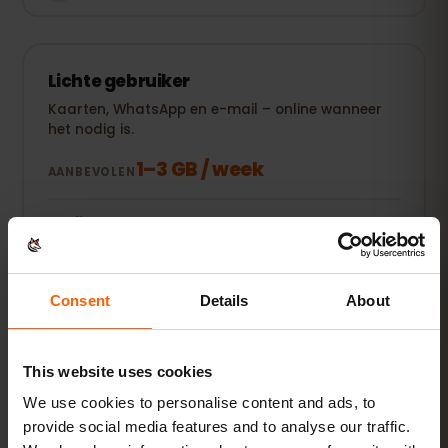
Lichte gebruiker
Kaarten, WhatsApp en e-mail – online wanneer
het nodig is.
1–3 GB / week
AANBEVOLEN
Bekijk pakketten
POPULAIR
Consent
Details
About
Dagelijkse gebruiker
Plus social media, muziek streamen en foto's
delen.
This website uses cookies
5–10 GB / maand
AANBEVOLEN
We use cookies to personalise content and ads, to
provide social media features and to analyse our traffic.