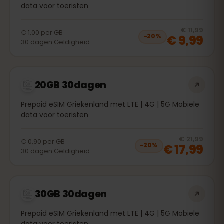
data voor toeristen
20
% 
€ 11,99
€ 1,00
per
GB
€ 9,99
−
20
%
30
dagen
Geldigheid
20GB 30dagen
Prepaid eSIM Griekenland met LTE | 4G | 5G Mobiele
data voor toeristen
20
% 
€ 21,99
€ 0,90
per
GB
€ 17,99
−
20
%
30
dagen
Geldigheid
30GB 30dagen
Prepaid eSIM Griekenland met LTE | 4G | 5G Mobiele
data voor toeristen