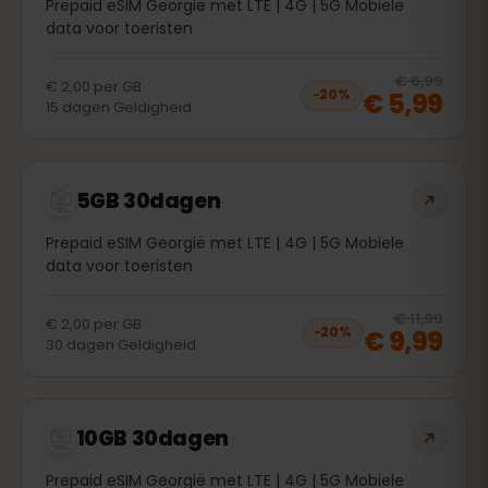
Prepaid eSIM Georgië met LTE | 4G | 5G Mobiele
data voor toeristen
20
% 
€ 6,99
€ 2,00
per
GB
€ 5,99
−
20
%
15
dagen
Geldigheid
5GB 30dagen
Prepaid eSIM Georgië met LTE | 4G | 5G Mobiele
data voor toeristen
20
% 
€ 11,99
€ 2,00
per
GB
€ 9,99
−
20
%
30
dagen
Geldigheid
10GB 30dagen
Prepaid eSIM Georgië met LTE | 4G | 5G Mobiele