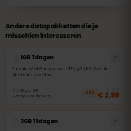
Andere datapakketten die je
misschien interesseren
1GB 7dagen
Prepaid eSIM Georgië met LTE | 4G | 5G Mobiele
data voor toeristen
20
% 
€ 3,99
€ 2,99
per
GB
€ 2,99
−
20
%
7
dagen
Geldigheid
3GB 15dagen