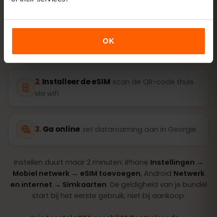
OK
Koop een bundel
QR-code direct per e‑mail
Installeer de eSIM
scan de QR-code thuis
via wifi
Ga online
zet dataroaming aan in Georgië
Instellen duurt maar 2 minuten: iPhone
Instellingen →
Mobiel netwerk → eSIM toevoegen
, Android
Netwerk
en internet → Simkaarten
. De geldigheid van je bundel
start bij het eerste gebruik, niet bij aankoop.