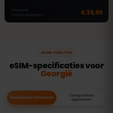
Onbeperkt
€ 39,99
7
dagen
Geldigheid
ESIM-FUNCTIES
eSIM-specificaties voor
Georgië
Compatibele
Aanvullende informatie
apparaten