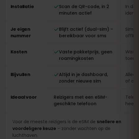
Installatie
Scan de QR-code, in 2
In de 
minuten actief
identi
Je eigen
Blijft actief (dual-sim) –
Simwi
nummer
bereikbaar voor sms
offlin
Kosten
Vaste pakketprijs, geen
Wisse
roamingkosten
toeris
Bijvullen
Altijd in je dashboard,
Alleen
zonder nieuwe sim
of ap
Ideaal voor
Reizigers met een eSIM-
Telefo
geschikte telefoon
heel l
Voor de meeste reizigers is de eSIM de
snellere en
voordeligere keuze
– zonder wachten op de
luchthaven.