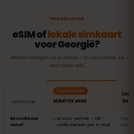
VERGELIJKING
eSIM of
lokale simkaart
voor Georgië?
Allebei brengen ze je online – zo verschillen ze
voor jouw reis.
AANBEVOLEN
Loka
eSIMFOX eSIM
Geor
CRITERIUM
Vergelijking: een eSIMFOX eSIM tegenover een lokale s
Beschikbaar
Al vóór vertrek – QR-
Pas te
vanaf
code meteen per e-mail
luchth