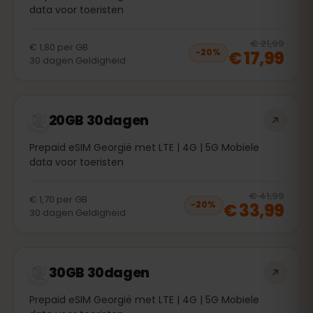
data voor toeristen
20
% 
€ 21,99
€ 1,80
per
GB
€ 17,99
−
20
%
30
dagen
Geldigheid
20GB 30dagen
Prepaid eSIM Georgië met LTE | 4G | 5G Mobiele
data voor toeristen
20
% 
€ 41,99
€ 1,70
per
GB
€ 33,99
−
20
%
30
dagen
Geldigheid
30GB 30dagen
Prepaid eSIM Georgië met LTE | 4G | 5G Mobiele