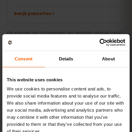
Bekijk pakketten
Alle waarden zijn richtwaarden. Het werkelijke verbruik hangt
af van je toestel, app-instellingen en gebruik.
Consent
Details
About
This website uses cookies
ACTIVERING
We use cookies to personalise content and ads, to
Activeer je eSIM voor
provide social media features and to analyse our traffic.
Georgië in
3 stappen
We also share information about your use of our site with
our social media, advertising and analytics partners who
may combine it with other information that you’ve
In enkele minuten klaar — zonder fysieke simkaart.
provided to them or that they’ve collected from your use
of their services.