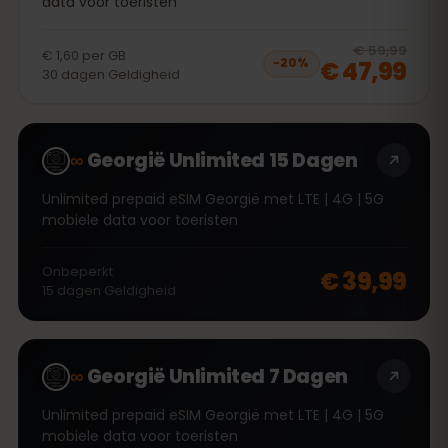
data voor toeristen
20
% 
€ 59,99
€ 1,60
per
GB
€ 47,99
−
20
%
30
dagen
Geldigheid
∞
Georgië Unlimited 15 Dagen
Unlimited prepaid eSIM Georgië met LTE | 4G | 5G
mobiele data voor toeristen
Onbeperkt
€ 39,99
15
dagen
Geldigheid
∞
Georgië Unlimited 7 Dagen
Unlimited prepaid eSIM Georgië met LTE | 4G | 5G
mobiele data voor toeristen