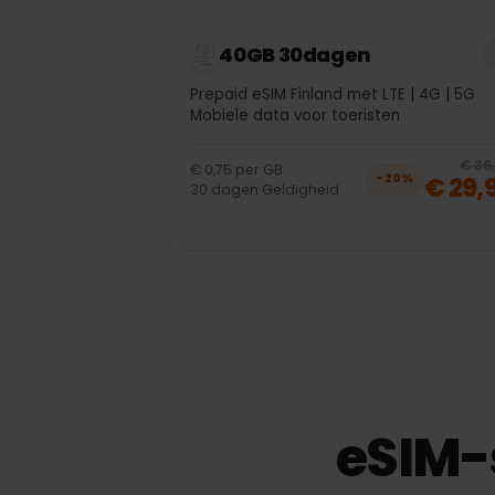
€
€ 0,90
per
GB
€ 
−
20
%
30
dagen
Geldigheid
40GB 30dagen
Prepaid eSIM Finland met LTE | 4G | 5
Mobiele data voor toeristen
€
€ 0,75
per
GB
€ 2
−
20
%
30
dagen
Geldigheid