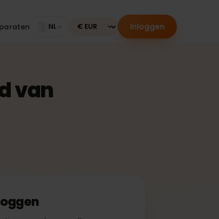
Inloggen
le apparaten
NL
Currency
derd van
f inloggen