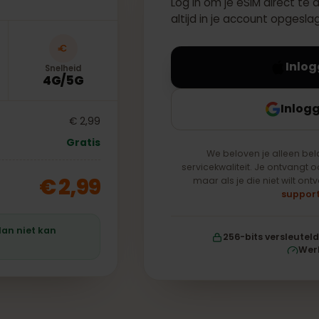
Log in om je eSIM dir
altijd in je account o
Snelheid
4G/5G
€ 2,99
Gratis
We beloven je all
servicekwaliteit. Je on
€ 2,99
maar als je die niet 
taplan niet kan
256-bits vers