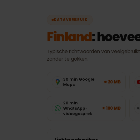
De 
DATAVERBRUIK
Finland
: hoev
Typische richtwaarden van veelgebrui
zonder te gokken.
30 min Google
± 20 MB