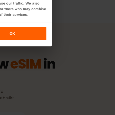
About
ngsbeleid
sduur gaat in zodra de eSIM
aakt met een ondersteund
o analyse our traffic. We also
nalytics partners who may combine
r use of their services.
OK
jouw
eSIM
in