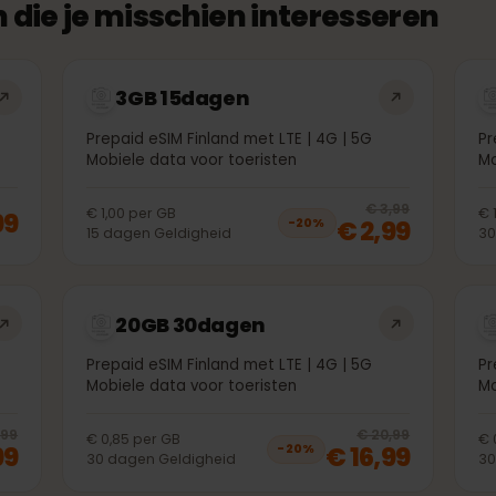
n die je misschien interesseren
3GB 15dagen
G
Prepaid eSIM Finland met LTE | 4G | 5G
Mobiele data voor toeristen
20
% 
€ 3,99
€ 1,00
per
GB
1,99
€ 2,99
−
20
%
15
dagen
Geldigheid
20GB 30dagen
G
Prepaid eSIM Finland met LTE | 4G | 5G
Mobiele data voor toeristen