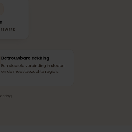
hikbare
ing gebruikt.
Elisa
RTNERNETWERK
Betrouwbare dekking
Een stabiele verbinding in steden
en de meestbezochte regio's.