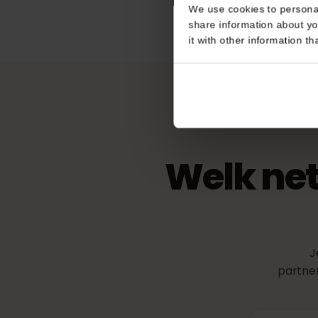
Consent
eKYC (identi
This website uses coo
Niet vereist
We use cookies to perso
share information about
it with other informatio
Welk ne