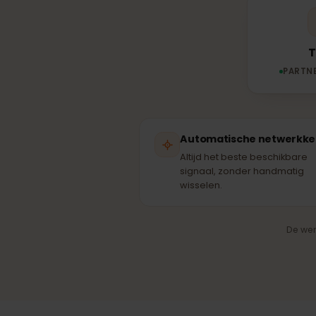
part
PA
Automatische netwer
Altijd het beste beschikba
signaal, zonder handmati
wisselen.