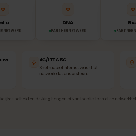
Je eSIM verbindt automatisch met het sterkste besc
nernetwerk – dezelfde masten die ook de lokale bevolk
Telia
DNA
RTNERNETWERK
PARTNERNETWERK
PA
kkeuze
4G/LTE & 5G
re
Snel mobiel internet waar het
g
netwerk dat ondersteunt.