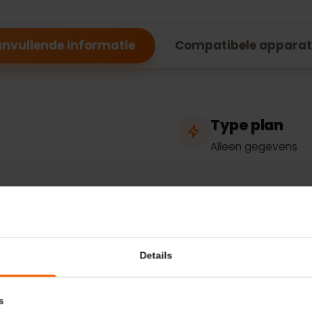
specificaties voo
Aanvullende informatie
Compatibele ap
Type pla
Alleen gegev
hering
Netwerk
Telia
D