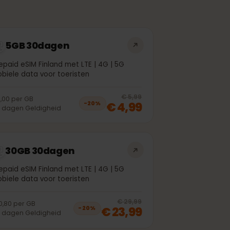
5GB 30dagen
Prepaid eSIM Finland met LTE | 4G | 5G
Mobiele data voor toeristen
off, was
€ 3,99
, now
€ 2,99
20
% off, was
€
€ 5,99
€ 1,00
per
GB
€ 4,99
−
20
%
30
dagen
Geldigheid
30GB 30dagen
Prepaid eSIM Finland met LTE | 4G | 5G
Mobiele data voor toeristen