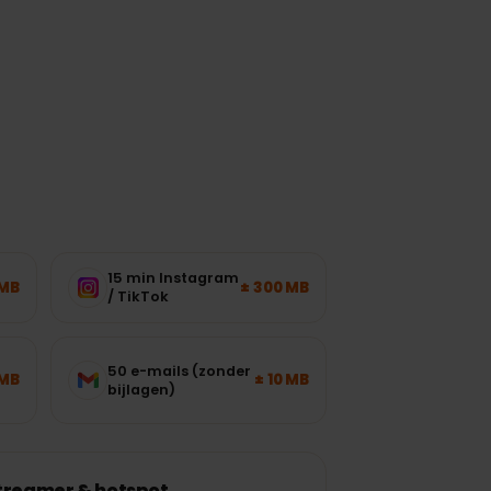
werkbelasting.
15 min Instagram
± 120 MB
± 300 MB