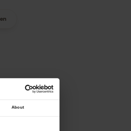
r
Finland
paraten
n
ens
en
De beste dekking
NA
Elisa