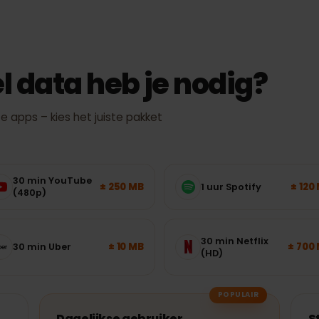
werkelijke snelheid en dekking hangen af van locatie, toestel en net
eel data heb je nodig?
kte apps – kies het juiste pakket
30 min YouTube
± 250 MB
1 uur Spotify