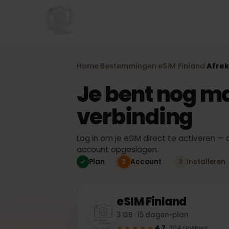
Home
Bestemmingen
eSIM
Finland
Af
›
›
›
Je bent nog 
verbinding
Log in om je eSIM direct te activeren 
account opgeslagen.
Plan
Account
Installe
2
3
eSIM
Finland
3 GB · 15 dagen-plan