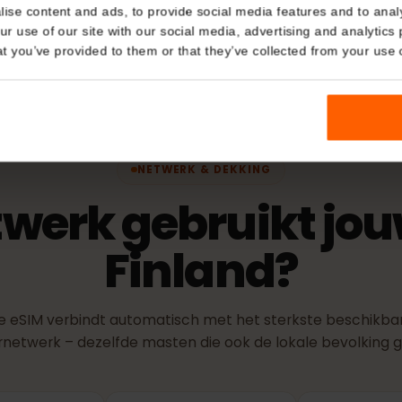
Details
teitscontrole)
Activeri
kies
De geldigheid
verbinding m
nalise content and ads, to provide social media features and t
netwerk.
 your use of our site with our social media, advertising and a
n that you’ve provided to them or that they’ve collected from you
NETWERK & DEKKING
twerk gebruikt 
Finland?