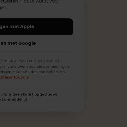
ect te activeren — deze wordt voor
pgeslagen.
Inloggen met Apple
Inloggen met Google
een belangrijke e-mails te sturen over de
tvangt ook nieuws over speciale aanbiedingen,
wilt ontvangen, stuur ons dan een bericht op
support@esimfox.com
leuteld
Er is geen kaart opgeslagen
Werkt onmiddellijk