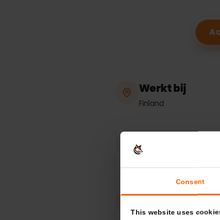
eSIM-
Werkt bij
Finland
Hotspot / tet
Onbeperkt