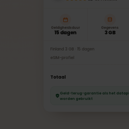
★★★★★
4.7
·
304
reviews
Geldigheidsduur
Gegevens
15 dagen
3 GB
Finland 3 GB · 15 dagen
eSIM-profiel
Totaal
Geld-terug-garantie als het da
worden gebruikt