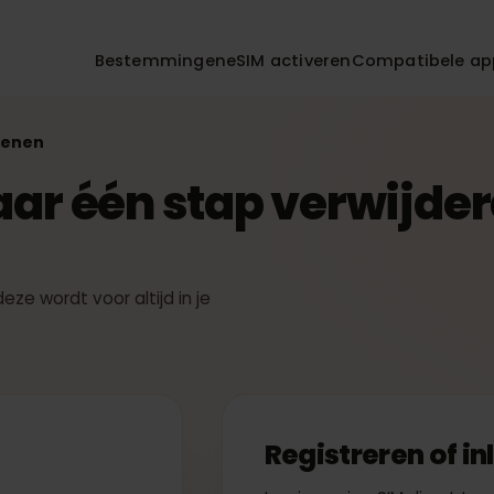
Bestemmingen
eSIM activeren
Compatibe
rekenen
maar één stap verwij
— deze wordt voor altijd in je
ren
Registreren o