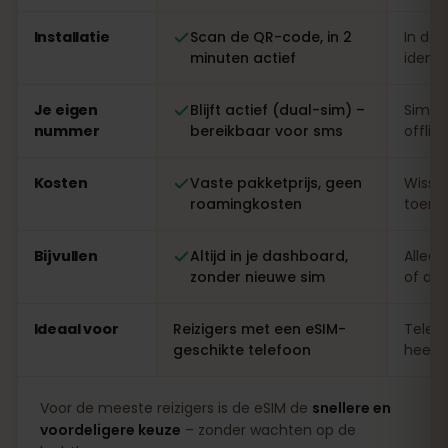
Installatie
Scan de QR-code, in 2
In de 
minuten actief
identi
Je eigen
Blijft actief (dual-sim) –
Simwi
nummer
bereikbaar voor sms
offlin
Kosten
Vaste pakketprijs, geen
Wisse
roamingkosten
toeris
Bijvullen
Altijd in je dashboard,
Alleen
zonder nieuwe sim
of ap
Ideaal voor
Reizigers met een eSIM-
Telefo
geschikte telefoon
heel l
Voor de meeste reizigers is de eSIM de
snellere en
voordeligere keuze
– zonder wachten op de