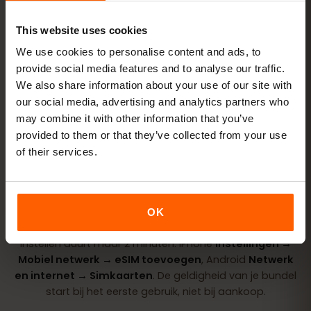
This website uses cookies
We use cookies to personalise content and ads, to
provide social media features and to analyse our traffic.
Koop een bundel
QR-code direct per e‑mail
We also share information about your use of our site with
our social media, advertising and analytics partners who
may combine it with other information that you’ve
Installeer de eSIM
scan de QR-code thuis
provided to them or that they’ve collected from your use
via wifi
of their services.
Ga online
zet dataroaming aan in Faeröer
OK
Instellen duurt maar 2 minuten: iPhone
Instellingen →
Mobiel netwerk → eSIM toevoegen
, Android
Netwerk
en internet → Simkaarten
. De geldigheid van je bundel
start bij het eerste gebruik, niet bij aankoop.