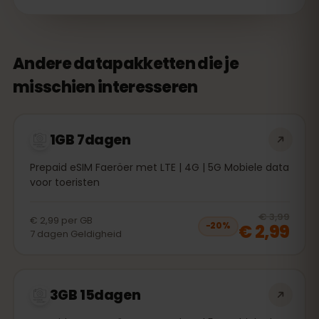
Andere datapakketten die je
misschien interesseren
1GB 7dagen
Prepaid eSIM Faeröer met LTE | 4G | 5G Mobiele data
voor toeristen
20
% 
€ 3,99
€ 2,99
per
GB
€ 2,99
−
20
%
7
dagen
Geldigheid
3GB 15dagen