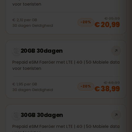
voor toeristen
20
% 
€ 25,99
€ 2,10
per
GB
€ 20,99
−
20
%
30
dagen
Geldigheid
20GB 30dagen
Prepaid eSIM Faeröer met LTE | 4G | 5G Mobiele data
voor toeristen
20
% 
€ 48,99
€ 1,95
per
GB
€ 38,99
−
20
%
30
dagen
Geldigheid
30GB 30dagen
Prepaid eSIM Faeröer met LTE | 4G | 5G Mobiele data