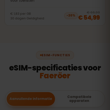
voor toeristen
20
% 
€ 68,99
€ 1,83
per
GB
€ 54,99
−
20
%
30
dagen
Geldigheid
ESIM-FUNCTIES
eSIM-specificaties voor
Faeröer
Compatibele
Aanvullende informatie
apparaten