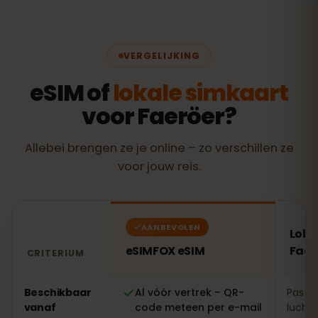
VERGELIJKING
eSIM of
lokale simkaart
voor Faeröer?
Allebei brengen ze je online – zo verschillen ze
voor jouw reis.
AANBEVOLEN
Loka
eSIMFOX eSIM
Faer
CRITERIUM
Vergelijking: een eSIMFOX eSIM tegenover een lokale s
Beschikbaar
Al vóór vertrek – QR-
Pas te
vanaf
code meteen per e-mail
luchth