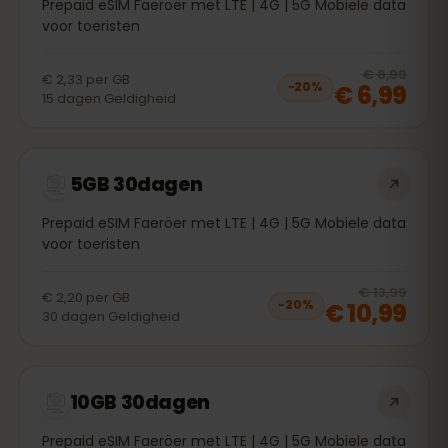
Prepaid eSIM Faeröer met LTE | 4G | 5G Mobiele data
voor toeristen
20
% 
€ 8,99
€ 2,33
per
GB
€ 6,99
−
20
%
15
dagen
Geldigheid
5GB 30dagen
Prepaid eSIM Faeröer met LTE | 4G | 5G Mobiele data
voor toeristen
20
% 
€ 13,99
€ 2,20
per
GB
€ 10,99
−
20
%
30
dagen
Geldigheid
10GB 30dagen
Prepaid eSIM Faeröer met LTE | 4G | 5G Mobiele data