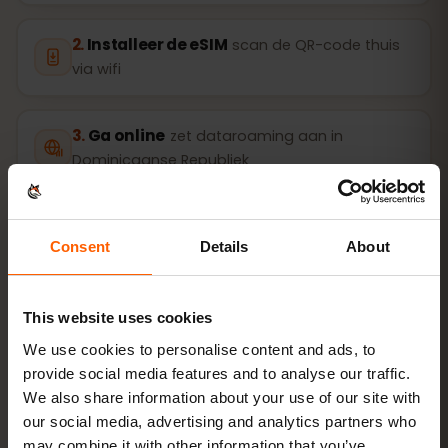
Installeer de eSIM
scan de QR-code thuis
via wifi
Ga online
zet dataroaming aan in
Dominicaanse Republiek
Instellen duurt maar 2 minuten: iPhone
Instellingen →
Mobiel netwerk → eSIM toevoegen
, Android
Netwerk
Consent
Details
About
en internet → Simkaarten
. De geldigheid van je bundel
start bij het eerste gebruik, niet bij aankoop.
This website uses cookies
Is je toestel eSIM‑geschikt? Controleer de
We use cookies to personalise content and ads, to
compatibiliteit
provide social media features and to analyse our traffic.
We also share information about your use of our site with
our social media, advertising and analytics partners who
Zo activeer je de eSIM op iPhone (iOS)
may combine it with other information that you’ve