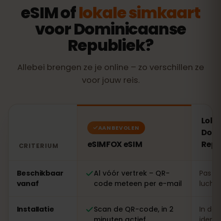
eSIM of
lokale simkaart
voor Dominicaanse
Republiek?
Allebei brengen ze je online – zo verschillen ze
voor jouw reis.
Loka
AANBEVOLEN
Domi
eSIMFOX eSIM
Repu
CRITERIUM
Vergelijking: een eSIMFOX eSIM tegenover een lokale 
Beschikbaar
Al vóór vertrek – QR-
Pas te
vanaf
code meteen per e-mail
luchth
Installatie
Scan de QR-code, in 2
In de 
minuten actief
identi