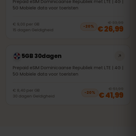
Prepaid eSIM Dominicaanse Republiek met LTE | 4G |
5G Mobiele data voor toeristen
20
% 
€ 33,99
€ 9,00
per
GB
€ 26,99
−
20
%
15
dagen
Geldigheid
5GB 30dagen
Prepaid eSIM Dominicaanse Republiek met LTE | 4G |
5G Mobiele data voor toeristen
20
% 
€ 51,99
€ 8,40
per
GB
€ 41,99
−
20
%
30
dagen
Geldigheid