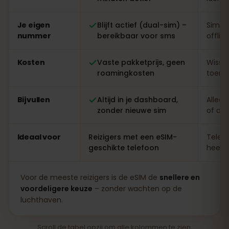
Je eigen
Blijft actief (dual-sim) –
Simwi
nummer
bereikbaar voor sms
offlin
Kosten
Vaste pakketprijs, geen
Wisse
roamingkosten
toeris
Bijvullen
Altijd in je dashboard,
Alleen
zonder nieuwe sim
of ap
Ideaal voor
Reizigers met een eSIM-
Telefo
geschikte telefoon
heel l
Voor de meeste reizigers is de eSIM de
snellere en
voordeligere keuze
– zonder wachten op de
luchthaven.
Scroll de tabel opzij om alle kolommen te zien.