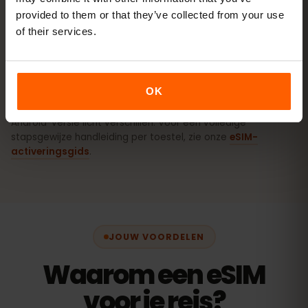
provided to them or that they’ve collected from your use
of their services.
Zo activeer je de eSIM op Android
(Samsung, Pixel e.a.)
OK
De exacte menunamen kunnen per telefoonmodel en
Android-versie licht verschillen. Voor een volledige
stapsgewijze handleiding per toestel, zie onze
eSIM-
activeringsgids
.
JOUW VOORDELEN
Waarom een eSIM
voor je reis?