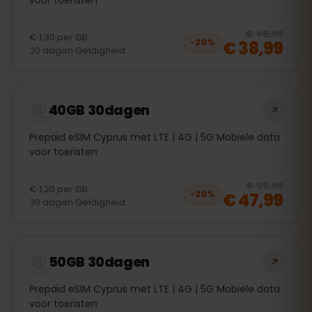
20
% 
€ 48,99
€ 1,30
per
GB
€ 38,99
−
20
%
30
dagen
Geldigheid
40GB 30dagen
Prepaid eSIM Cyprus met LTE | 4G | 5G Mobiele data
voor toeristen
20
% 
€ 59,99
€ 1,20
per
GB
€ 47,99
−
20
%
30
dagen
Geldigheid
50GB 30dagen
Prepaid eSIM Cyprus met LTE | 4G | 5G Mobiele data
voor toeristen