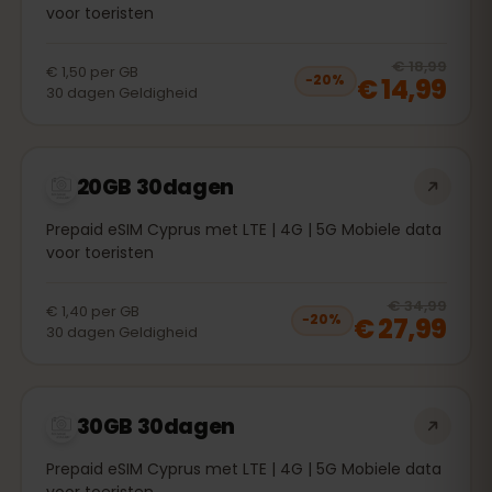
voor toeristen
20
% 
€ 18,99
€ 1,50
per
GB
€ 14,99
−
20
%
30
dagen
Geldigheid
20GB 30dagen
Prepaid eSIM Cyprus met LTE | 4G | 5G Mobiele data
voor toeristen
20
% 
€ 34,99
€ 1,40
per
GB
€ 27,99
−
20
%
30
dagen
Geldigheid
30GB 30dagen
Prepaid eSIM Cyprus met LTE | 4G | 5G Mobiele data
voor toeristen