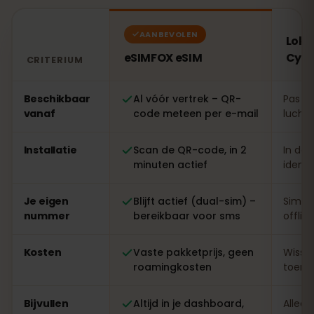
AANBEVOLEN
Loka
eSIMFOX eSIM
Cypr
CRITERIUM
Vergelijking: een eSIMFOX eSIM tegenover een lokale s
Beschikbaar
Al vóór vertrek – QR-
Pas te
vanaf
code meteen per e-mail
luchth
Installatie
Scan de QR-code, in 2
In de 
minuten actief
identi
Je eigen
Blijft actief (dual-sim) –
Simwi
nummer
bereikbaar voor sms
offlin
Kosten
Vaste pakketprijs, geen
Wisse
roamingkosten
toeris
Bijvullen
Altijd in je dashboard,
Alleen