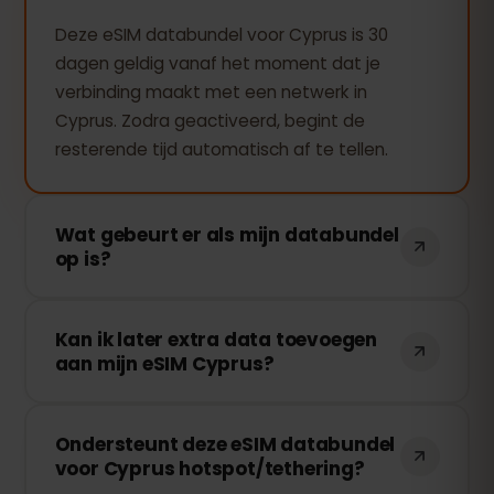
Deze eSIM databundel voor Cyprus is 30
dagen geldig vanaf het moment dat je
verbinding maakt met een netwerk in
Cyprus. Zodra geactiveerd, begint de
resterende tijd automatisch af te tellen.
Wat gebeurt er als mijn databundel
op is?
Als je al je data hebt verbruikt, stopt je
Kan ik later extra data toevoegen
verbinding. Je kunt eenvoudig extra data
aan mijn eSIM Cyprus?
toevoegen via je eSIMFOX-dashboard en
direct weer online gaan.
Ja! Je kunt op elk moment extra data
Ondersteunt deze eSIM databundel
kopen zonder je eSIM opnieuw te hoeven
voor Cyprus hotspot/tethering?
installeren. Log in op je account en kies