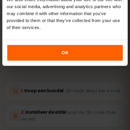
our social media, advertising and analytics partners who
may combine it with other information that you’ve
ACTIVERING
provided to them or that they’ve collected from your use
Activeer je eSIM voor
of their services.
Cyprus in
3 stappen
In enkele minuten klaar — zonder fysieke simkaart.
OK
Koop een bundel
QR-code direct per e‑mail
Installeer de eSIM
scan de QR-code thuis
via wifi