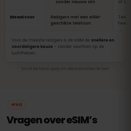
zonder nieuwe sim
of ap
Ideaal voor
Reizigers met een eSIM-
Telefo
geschikte telefoon
heel l
Voor de meeste reizigers is de eSIM de
snellere en
voordeligere keuze
– zonder wachten op de
luchthaven.
Scroll de tabel opzij om alle kolommen te zien.
FAQ
Vragen over eSIM’s