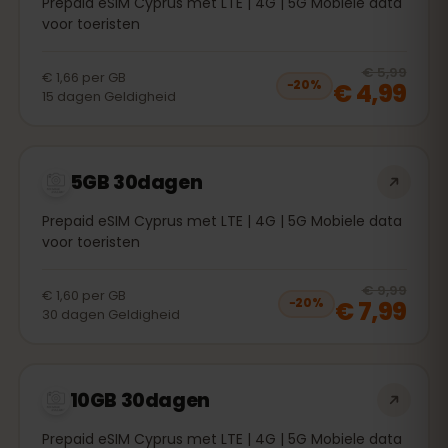
Prepaid eSIM Cyprus met LTE | 4G | 5G Mobiele data
voor toeristen
20
% 
€ 5,99
€ 1,66
per
GB
€ 4,99
−
20
%
15
dagen
Geldigheid
5GB 30dagen
Prepaid eSIM Cyprus met LTE | 4G | 5G Mobiele data
voor toeristen
20
% 
€ 9,99
€ 1,60
per
GB
€ 7,99
−
20
%
30
dagen
Geldigheid
10GB 30dagen
Prepaid eSIM Cyprus met LTE | 4G | 5G Mobiele data