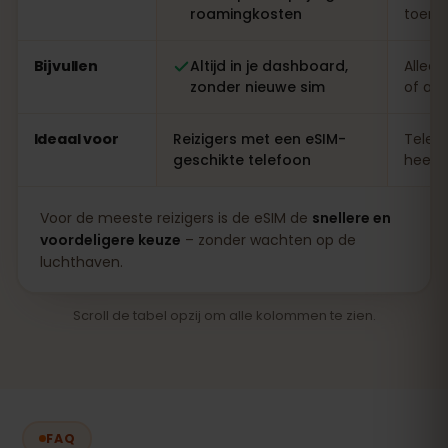
roamingkosten
toeris
Bijvullen
Altijd in je dashboard,
Alleen
zonder nieuwe sim
of ap
Ideaal voor
Reizigers met een eSIM-
Telefo
geschikte telefoon
heel l
Voor de meeste reizigers is de eSIM de
snellere en
voordeligere keuze
– zonder wachten op de
luchthaven.
Scroll de tabel opzij om alle kolommen te zien.
FAQ