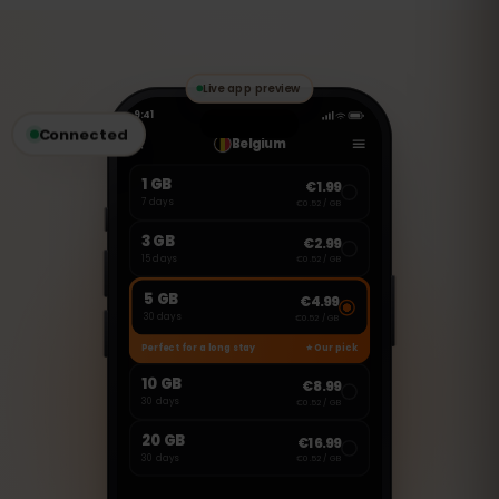
data. Je kunt echter VoIP-diensten zoals
WhatsApp, FaceTime of Skype gebruiken
om te bellen en berichten te versturen.