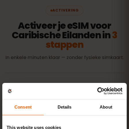
ACTIVERING
Activeer je eSIM voor
Caribische Eilanden in
3
stappen
In enkele minuten klaar — zonder fysieke simkaart.
Koop een bundel
QR-code direct per e‑mail
Consent
Details
About
Installeer de eSIM
scan de QR-code thuis
via wifi
This website uses cookies