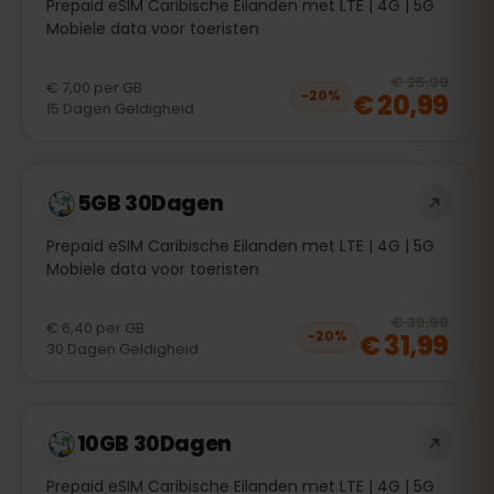
Prepaid eSIM Caribische Eilanden met LTE | 4G | 5G
Mobiele data voor toeristen
20
% 
€ 25,99
€ 7,00
per
GB
€ 20,99
−
20
%
15
Dagen
Geldigheid
5GB 30Dagen
Prepaid eSIM Caribische Eilanden met LTE | 4G | 5G
Mobiele data voor toeristen
20
% 
€ 39,99
€ 6,40
per
GB
€ 31,99
−
20
%
30
Dagen
Geldigheid
10GB 30Dagen
Prepaid eSIM Caribische Eilanden met LTE | 4G | 5G