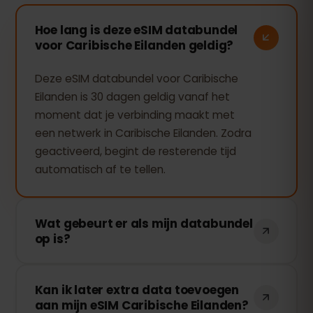
Hoe lang is deze eSIM databundel
voor Caribische Eilanden geldig?
Deze eSIM databundel voor Caribische
Eilanden is 30 dagen geldig vanaf het
moment dat je verbinding maakt met
een netwerk in Caribische Eilanden. Zodra
geactiveerd, begint de resterende tijd
automatisch af te tellen.
Wat gebeurt er als mijn databundel
op is?
Als je al je data hebt verbruikt, stopt je
Kan ik later extra data toevoegen
verbinding. Je kunt eenvoudig extra data
aan mijn eSIM Caribische Eilanden?
toevoegen via je eSIMFOX-dashboard en