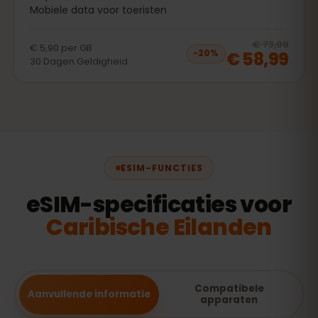
Mobiele data voor toeristen
20
% 
€ 73,99
€ 5,90
per
GB
€ 58,99
−
20
%
30
Dagen
Geldigheid
ESIM-FUNCTIES
eSIM-specificaties voor
Caribische Eilanden
Compatibele
Aanvullende informatie
apparaten