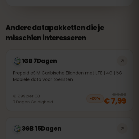
Andere datapakketten die je
misschien interesseren
1GB 7Dagen
Prepaid eSIM Caribische Eilanden met LTE | 4G | 5G
Mobiele data voor toeristen
20
% 
€ 9,99
€ 7,99
per
GB
€ 7,99
−
20
%
7
Dagen
Geldigheid
3GB 15Dagen