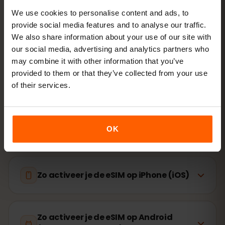
We use cookies to personalise content and ads, to
Ga online
provide social media features and to analyse our traffic.
zet dataroaming aan in
We also share information about your use of our site with
Caribische Eilanden
our social media, advertising and analytics partners who
may combine it with other information that you’ve
Instellen duurt maar 2 minuten: iPhone
Instellingen →
provided to them or that they’ve collected from your use
Mobiel netwerk → eSIM toevoegen
, Android
Netwerk
of their services.
en internet → Simkaarten
. De geldigheid van je bundel
start bij het eerste gebruik, niet bij aankoop.
Is je toestel eSIM‑geschikt? Controleer de
OK
compatibiliteit
Zo activeer je de eSIM op iPhone (iOS)
Zo activeer je de eSIM op Android