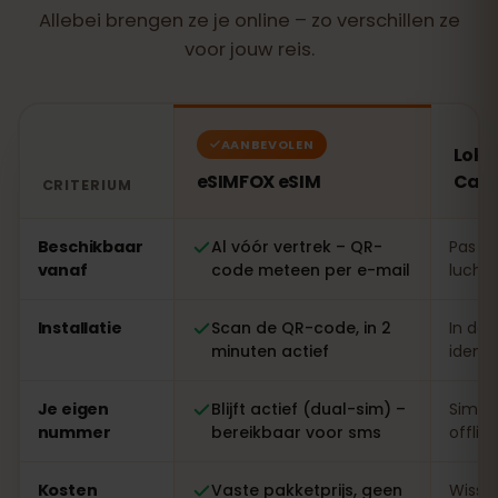
Allebei brengen ze je online – zo verschillen ze
voor jouw reis.
AANBEVOLEN
Loka
eSIMFOX eSIM
Cari
CRITERIUM
Vergelijking: een eSIMFOX eSIM tegenover een lokale si
Beschikbaar
Al vóór vertrek – QR-
Pas te
vanaf
code meteen per e-mail
luchth
Installatie
Scan de QR-code, in 2
In de 
minuten actief
identi
Je eigen
Blijft actief (dual-sim) –
Simwi
nummer
bereikbaar voor sms
offlin
Kosten
Vaste pakketprijs, geen
Wisse