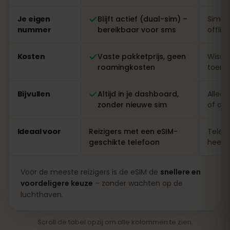
Je eigen
Blijft actief (dual-sim) –
Simwi
nummer
bereikbaar voor sms
offlin
Kosten
Vaste pakketprijs, geen
Wisse
roamingkosten
toeris
Bijvullen
Altijd in je dashboard,
Alleen
zonder nieuwe sim
of ap
Ideaal voor
Reizigers met een eSIM-
Telefo
geschikte telefoon
heel l
Voor de meeste reizigers is de eSIM de
snellere en
voordeligere keuze
– zonder wachten op de
luchthaven.
Scroll de tabel opzij om alle kolommen te zien.