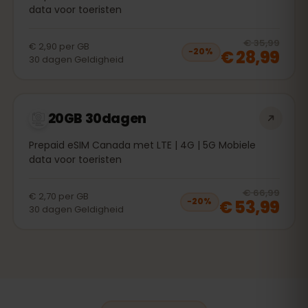
data voor toeristen
20
% 
€ 35,99
€ 2,90
per
GB
€ 28,99
−
20
%
30
dagen
Geldigheid
20GB 30dagen
Prepaid eSIM Canada met LTE | 4G | 5G Mobiele
data voor toeristen
20
% 
€ 66,99
€ 2,70
per
GB
€ 53,99
−
20
%
30
dagen
Geldigheid