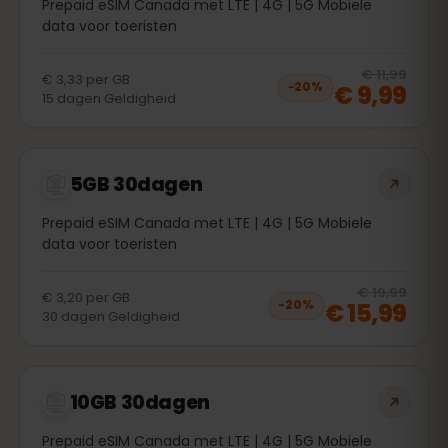
Prepaid eSIM Canada met LTE | 4G | 5G Mobiele
data voor toeristen
20
% 
€ 11,99
€ 3,33
per
GB
€ 9,99
−
20
%
15
dagen
Geldigheid
5GB 30dagen
Prepaid eSIM Canada met LTE | 4G | 5G Mobiele
data voor toeristen
20
% 
€ 19,99
€ 3,20
per
GB
€ 15,99
−
20
%
30
dagen
Geldigheid
10GB 30dagen
Prepaid eSIM Canada met LTE | 4G | 5G Mobiele