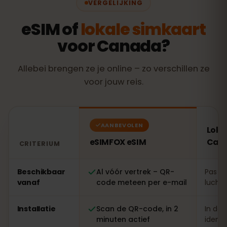
VERGELIJKING
eSIM of
lokale simkaart
voor Canada?
Allebei brengen ze je online – zo verschillen ze
voor jouw reis.
AANBEVOLEN
Loka
eSIMFOX eSIM
Can
CRITERIUM
Vergelijking: een eSIMFOX eSIM tegenover een lokale 
Beschikbaar
Al vóór vertrek – QR-
Pas te
vanaf
code meteen per e-mail
luchth
Installatie
Scan de QR-code, in 2
In de 
minuten actief
identi