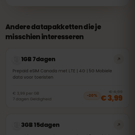
Andere datapakketten die je
misschien interesseren
1GB 7dagen
Prepaid eSIM Canada met LTE | 4G | 5G Mobiele
data voor toeristen
20
% 
€ 4,99
€ 3,99
per
GB
€ 3,99
−
20
%
7
dagen
Geldigheid
3GB 15dagen