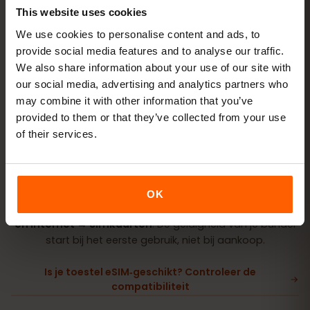
This website uses cookies
Koop een bundel
QR-code direct per e‑mail
We use cookies to personalise content and ads, to
provide social media features and to analyse our traffic.
We also share information about your use of our site with
Installeer de eSIM
scan de QR-code thuis
our social media, advertising and analytics partners who
via wifi
may combine it with other information that you’ve
provided to them or that they’ve collected from your use
of their services.
Ga online
zet dataroaming aan in Canada
Instellen duurt maar 2 minuten: iPhone
Instellingen →
OK
Mobiel netwerk → eSIM toevoegen
, Android
Netwerk
en internet → Simkaarten
. De geldigheid van je bundel
start bij het eerste gebruik, niet bij aankoop.
Is je toestel eSIM‑geschikt? Controleer de
compatibiliteit