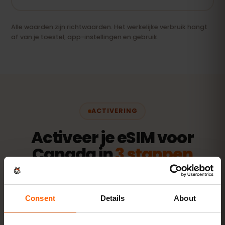
Alle waarden zijn richtwaarden. Het werkelijke verbruik hangt
af van je toestel, app-instellingen en gebruik.
ACTIVERING
Activeer je eSIM voor
Canada in
3 stappen
In enkele minuten klaar — zonder fysieke simkaart.
Consent
Details
About