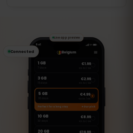
nieuwe eSIM aanschaffen.
Deze eSIM is uitsluitend voor mobiele
data. Je kunt echter VoIP-diensten zoals
WhatsApp, FaceTime of Skype gebruiken
om te bellen en berichten te versturen.