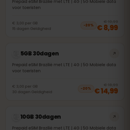
Prepaid eSIM Brazilië met LTE | 4G | 5G Mobiele data
voor toeristen
20
% 
€ 10,99
€ 3,00
per
GB
€ 8,99
−
20
%
15
dagen
Geldigheid
5GB 30dagen
Prepaid eSIM Brazilië met LTE | 4G | 5G Mobiele data
voor toeristen
20
% 
€ 18,99
€ 3,00
per
GB
€ 14,99
−
20
%
30
dagen
Geldigheid
10GB 30dagen
Prepaid eSIM Brazilië met LTE | 4G | 5G Mobiele data