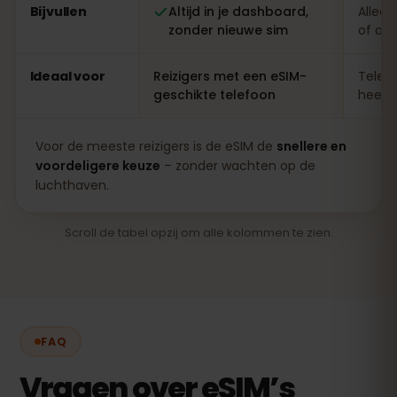
Bijvullen
Altijd in je dashboard,
Alleen
zonder nieuwe sim
of ap
Ideaal voor
Reizigers met een eSIM-
Telefo
geschikte telefoon
heel l
Voor de meeste reizigers is de eSIM de
snellere en
voordeligere keuze
– zonder wachten op de
luchthaven.
Scroll de tabel opzij om alle kolommen te zien.
FAQ
Vragen over eSIM’s