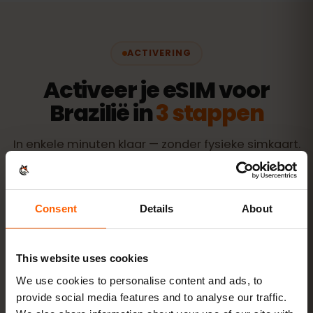
ACTIVERING
Activeer je eSIM voor
Brazilië in
3 stappen
In enkele minuten klaar — zonder fysieke simkaart.
Consent
Details
About
Koop een bundel
QR-code direct per e‑mail
This website uses cookies
We use cookies to personalise content and ads, to
Installeer de eSIM
scan de QR-code thuis
provide social media features and to analyse our traffic.
via wifi