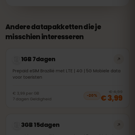
Andere datapakketten die je
misschien interesseren
1GB 7dagen
Prepaid eSIM Brazilië met LTE | 4G | 5G Mobiele data
voor toeristen
20
% 
€ 4,99
€ 3,99
per
GB
€ 3,99
−
20
%
7
dagen
Geldigheid
3GB 15dagen