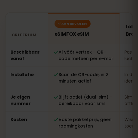
AANBEVOLEN
Loka
eSIMFOX eSIM
Brazi
CRITERIUM
Vergelijking: een eSIMFOX eSIM tegenover een lokale sim
Beschikbaar
Al vóór vertrek – QR-
Pas te
vanaf
code meteen per e-mail
luchth
Installatie
Scan de QR-code, in 2
In de 
minuten actief
identi
Je eigen
Blijft actief (dual-sim) –
Simwi
nummer
bereikbaar voor sms
offlin
Kosten
Vaste pakketprijs, geen
Wisse
roamingkosten
toeris