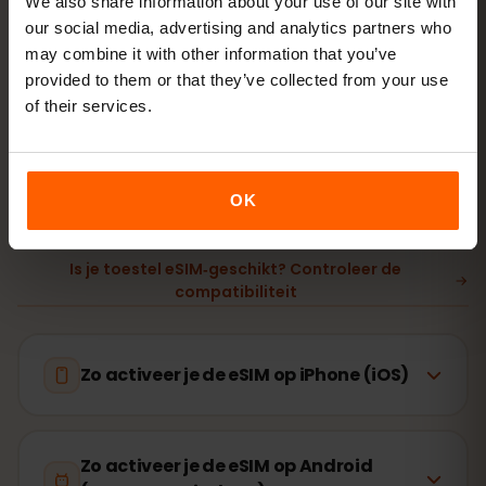
We also share information about your use of our site with
our social media, advertising and analytics partners who
may combine it with other information that you’ve
Ga online
zet dataroaming aan in Brazilië
provided to them or that they’ve collected from your use
of their services.
Instellen duurt maar 2 minuten: iPhone
Instellingen →
Mobiel netwerk → eSIM toevoegen
, Android
Netwerk
en internet → Simkaarten
. De geldigheid van je bundel
OK
start bij het eerste gebruik, niet bij aankoop.
Is je toestel eSIM‑geschikt? Controleer de
compatibiliteit
Zo activeer je de eSIM op iPhone (iOS)
Zo activeer je de eSIM op Android