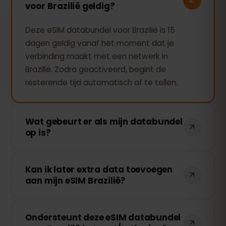
voor Brazilië geldig?
Deze eSIM databundel voor Brazilië is 15
dagen geldig vanaf het moment dat je
verbinding maakt met een netwerk in
Brazilië. Zodra geactiveerd, begint de
resterende tijd automatisch af te tellen.
Wat gebeurt er als mijn databundel
op is?
Als je al je data hebt verbruikt, stopt je
Kan ik later extra data toevoegen
verbinding. Je kunt eenvoudig extra data
aan mijn eSIM Brazilië?
toevoegen via je eSIMFOX-dashboard en
direct weer online gaan.
Ja! Je kunt op elk moment extra data
Ondersteunt deze eSIM databundel
kopen zonder je eSIM opnieuw te hoeven