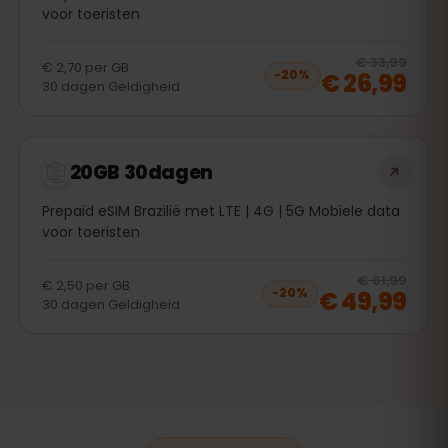
voor toeristen
20
% 
€ 33,99
€ 2,70
per
GB
€ 26,99
−
20
%
30
dagen
Geldigheid
20GB 30dagen
Prepaid eSIM Brazilië met LTE | 4G | 5G Mobiele data
voor toeristen
20
% 
€ 61,99
€ 2,50
per
GB
€ 49,99
−
20
%
30
dagen
Geldigheid