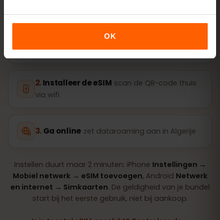
OK
Koop een bundel
QR-code direct per e‑mail
Installeer de eSIM
scan de QR-code thuis
via wifi
Ga online
zet dataroaming aan in Algerije
Instellen duurt maar 2 minuten: iPhone
Instellingen →
Mobiel netwerk → eSIM toevoegen
, Android
Netwerk
en internet → Simkaarten
. De geldigheid van je bundel
start bij het eerste gebruik, niet bij aankoop.