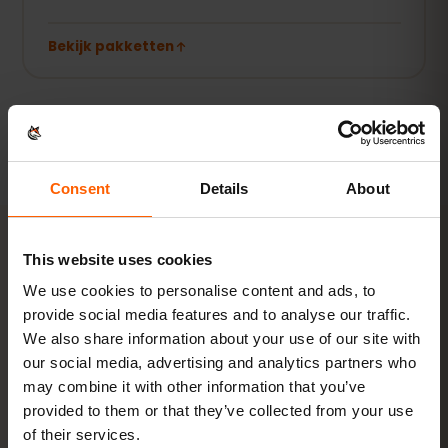
Bekijk pakketten
Alle waarden zijn richtwaarden. Het werkelijke verbruik hangt
af van je toestel, app-instellingen en gebruik.
Consent
Details
About
This website uses cookies
ACTIVERING
We use cookies to personalise content and ads, to
provide social media features and to analyse our traffic.
Activeer je eSIM voor
We also share information about your use of our site with
Algerije in
3 stappen
our social media, advertising and analytics partners who
may combine it with other information that you’ve
In enkele minuten klaar — zonder fysieke simkaart.
provided to them or that they’ve collected from your use
of their services.