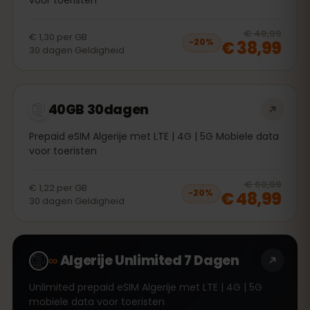
20
% 
€ 48,99
€ 1,30
per
GB
€ 38,99
−
20
%
30
dagen
Geldigheid
40GB 30dagen
Prepaid eSIM Algerije met LTE | 4G | 5G Mobiele data
voor toeristen
20
% 
€ 60,99
€ 1,22
per
GB
€ 48,99
−
20
%
30
dagen
Geldigheid
∞
Algerije Unlimited 7 Dagen
Unlimited prepaid eSIM Algerije met LTE | 4G | 5G
mobiele data voor toeristen