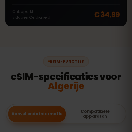
Onbeperkt
€ 34,99
7
dagen
Geldigheid
ESIM-FUNCTIES
eSIM-specificaties voor
Algerije
Compatibele
Aanvullende informatie
apparaten