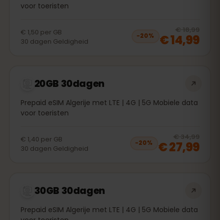
voor toeristen
20
% 
€ 18,99
€ 1,50
per
GB
€ 14,99
−
20
%
30
dagen
Geldigheid
20GB 30dagen
Prepaid eSIM Algerije met LTE | 4G | 5G Mobiele data
voor toeristen
20
% 
€ 34,99
€ 1,40
per
GB
€ 27,99
−
20
%
30
dagen
Geldigheid
30GB 30dagen
Prepaid eSIM Algerije met LTE | 4G | 5G Mobiele data
voor toeristen