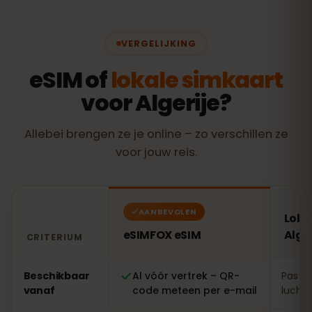
VERGELIJKING
eSIM of
lokale simkaart
voor Algerije?
Allebei brengen ze je online – zo verschillen ze
voor jouw reis.
AANBEVOLEN
Loka
eSIMFOX eSIM
Alger
CRITERIUM
Vergelijking: een eSIMFOX eSIM tegenover een lokale si
Beschikbaar
Al vóór vertrek – QR-
Pas te
vanaf
code meteen per e-mail
luchth