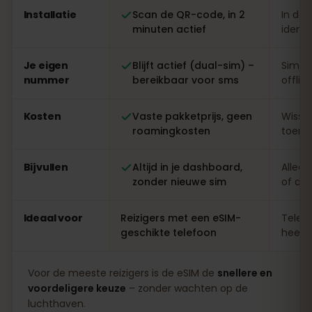
Installatie
Scan de QR-code, in 2
In de 
minuten actief
identi
Je eigen
Blijft actief (dual-sim) –
Simwi
nummer
bereikbaar voor sms
offlin
Kosten
Vaste pakketprijs, geen
Wisse
roamingkosten
toeris
Bijvullen
Altijd in je dashboard,
Alleen
zonder nieuwe sim
of ap
Ideaal voor
Reizigers met een eSIM-
Telefo
geschikte telefoon
heel l
Voor de meeste reizigers is de eSIM de
snellere en
voordeligere keuze
– zonder wachten op de
luchthaven.