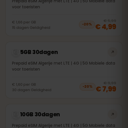
Prepaid eSIM Algerije met LTE | 4G | 5G Mobiele data
voor toeristen
20
% 
€ 5,99
€ 1,66
per
GB
€ 4,99
−
20
%
15
dagen
Geldigheid
5GB 30dagen
Prepaid eSIM Algerije met LTE | 4G | 5G Mobiele data
voor toeristen
20
% 
€ 9,99
€ 1,60
per
GB
€ 7,99
−
20
%
30
dagen
Geldigheid
10GB 30dagen
Prepaid eSIM Algerije met LTE | 4G | 5G Mobiele data