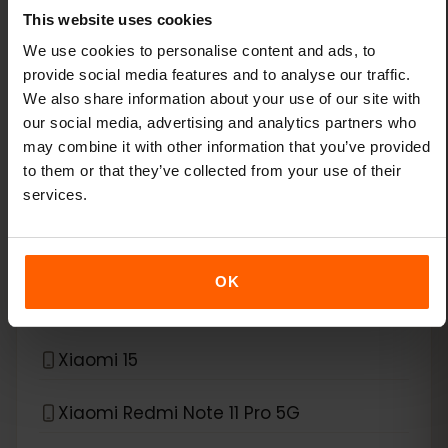
This website uses cookies
Xiaomi 13 Pro
We use cookies to personalise content and ads, to
provide social media features and to analyse our traffic.
Xiaomi 13T Pro
We also share information about your use of our site with
our social media, advertising and analytics partners who
Xiaomi 14
may combine it with other information that you’ve provided
to them or that they’ve collected from your use of their
services.
Xiaomi 14 Pro
Xiaomi 14T
OK
Xiaomi 14T Pro
Xiaomi 15
Xiaomi Redmi Note 11 Pro 5G