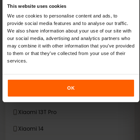
This website uses cookies
Google Pixel Fold
We use cookies to personalise content and ads, to
provide social media features and to analyse our traffic.
*
eSIM compatibel met
Xiaomi
We also share information about your use of our site with
our social media, advertising and analytics partners who
Xiaomi 12T Pro
may combine it with other information that you’ve provided
to them or that they’ve collected from your use of their
services.
Xiaomi 13
Xiaomi 13 Lite
OK
Xiaomi 13 Pro
Xiaomi 13T Pro
Xiaomi 14