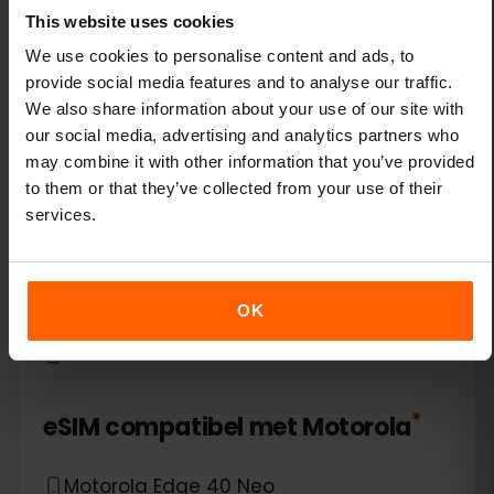
Xiaomi 14 Pro
This website uses cookies
We use cookies to personalise content and ads, to
Xiaomi 14T
provide social media features and to analyse our traffic.
We also share information about your use of our site with
Xiaomi 14T Pro
our social media, advertising and analytics partners who
may combine it with other information that you’ve provided
Xiaomi 15
to them or that they’ve collected from your use of their
services.
Xiaomi Redmi Note 11 Pro 5G
Xiaomi Redmi Note 13 Pro
OK
Xiaomi Redmi Note 13 Pro Plus
*
eSIM compatibel met
Motorola
Motorola Edge 40 Neo