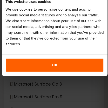
This website uses cookies
Lenovo ThinkPad X1 Nano
We use cookies to personalise content and ads, to
provide social media features and to analyse our traffic.
Lenovo ThinkPad X1 Titanium Yoga 2-in-1
We also share information about your use of our site with
our social media, advertising and analytics partners who
Lenovo ThinkPad X12 Detachable
may combine it with other information that you’ve provided
to them or that they’ve collected from your use of their
*
services.
eSIM compatibel met
Microsoft
Microsoft Surface Duo
OK
Microsoft Surface Duo 2
Microsoft Surface Go 3
Microsoft Surface Pro 9