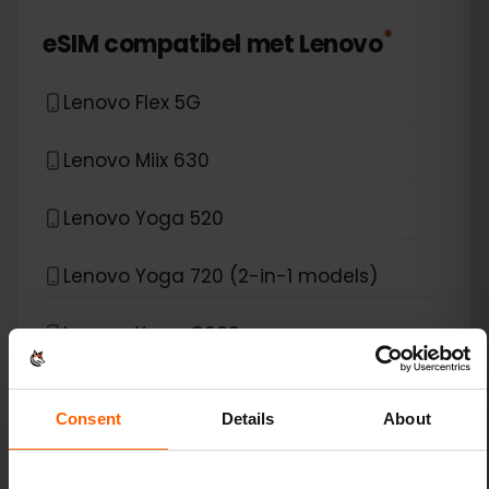
*
eSIM compatibel met
Lenovo
Lenovo Flex 5G
Lenovo Miix 630
Lenovo Yoga 520
Lenovo Yoga 720 (2-in-1 models)
Lenovo Yoga C630
Lenovo ThinkPad X1 Carbon Gen 9
Consent
Details
About
Lenovo ThinkPad X1 Fold