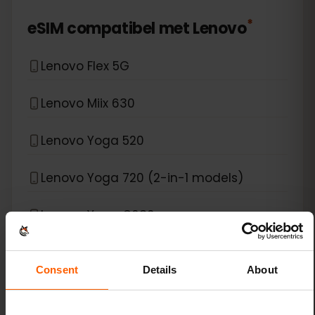
*
eSIM compatibel met
Lenovo
Lenovo Flex 5G
Lenovo Miix 630
Lenovo Yoga 520
Lenovo Yoga 720 (2-in-1 models)
Lenovo Yoga C630
Lenovo ThinkPad X1 Carbon Gen 9
Consent
Details
About
Lenovo ThinkPad X1 Fold