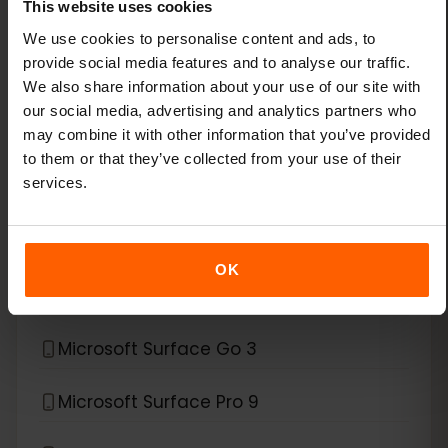
This website uses cookies
Lenovo ThinkPad X1 Nano
We use cookies to personalise content and ads, to
provide social media features and to analyse our traffic.
Lenovo ThinkPad X1 Titanium Yoga 2-in-1
We also share information about your use of our site with
our social media, advertising and analytics partners who
Lenovo ThinkPad X12 Detachable
may combine it with other information that you’ve provided
to them or that they’ve collected from your use of their
*
services.
eSIM compatibel met
Microsoft
Microsoft Surface Duo
OK
Microsoft Surface Duo 2
Microsoft Surface Go 3
Microsoft Surface Pro 9