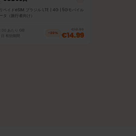
5GB 30日
プリペイドeSIM ブラジル LTE | 4G | 5Gモバイル
データ（旅行者向け）
off, was
€10.99
, now
€8.99
20
% off, was
€
€18.99
€3.00
あたり
GB
€14.99
−
20
%
30
日
有効期間
off, was
€61.99
, now
€49.99