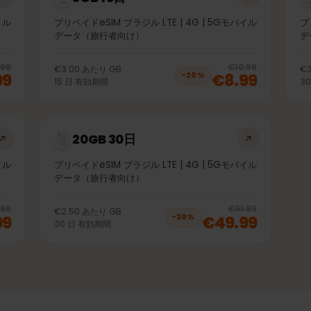
3GB 15日
Gモバイル
プリペイドeSIM ブラジル LTE | 4G | 5Gモバイル
データ（旅行者向け）
20
% off, was
€4.99
, now
€3.99
20
% 
€4.99
€10.99
€3.00
あたり
GB
3.99
€8.99
−
20
%
15
日
有効期間
20GB 30日
Gモバイル
プリペイドeSIM ブラジル LTE | 4G | 5Gモバイル
データ（旅行者向け）
20
% off, was
€33.99
, now
€26.99
20
% 
€33.99
€61.99
€2.50
あたり
GB
6.99
€49.99
−
20
%
30
日
有効期間