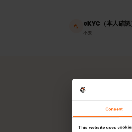
ホットスポッ
無制限
eKYC（本人
不要