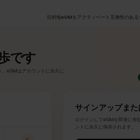
目的地
eSIMをアクティベート
互換性
一歩です
ょう。eSIMはアカウントに永久に
サインアップ
ログインしてeSIMを即
ントに永久に保存され