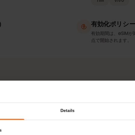
ト／テザリング
ネットワ
TIM
Vi
確認）
有効化ポ
有効期間は、e
点で開始され
ネットワークとエリア