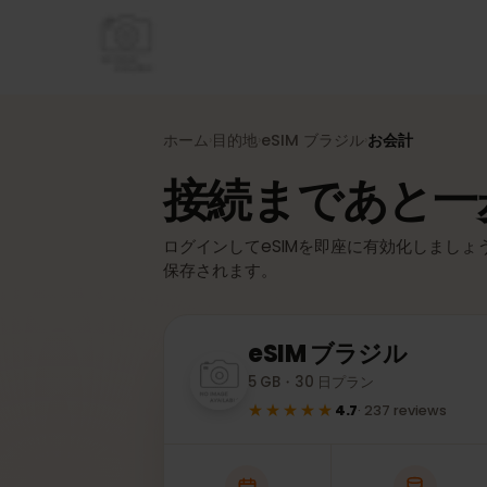
ホーム
目的地
eSIM
ブラジル
お会計
›
›
›
接続まであと
ログインしてeSIMを即座に有効化しまし
保存されます。
eSIM
ブラジル
5 GB・30 日プラン
★★★★★
4.7
·
237
reviews