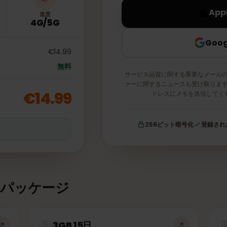
速度
4G/5G
€14.99
無料
サービス品質に関する重要な
ァーに関するニュースも受け
€14.99
ドレスにメモを送
256ビット暗号化
証
タパッケージ