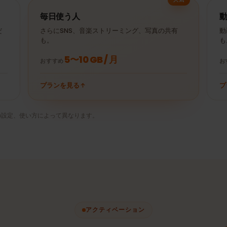
YouTube 30分
± 250 MB
Spotify 1時間
（480p）
Netflix 30分
± 10 MB
Uber 30分
（HD）
人気
毎日使う人
ときだ
さらにSNS、音楽ストリーミング、写真の共有
も。
5〜10 GB / 月
おすすめ
プランを見る
リの設定、使い方によって異なります。