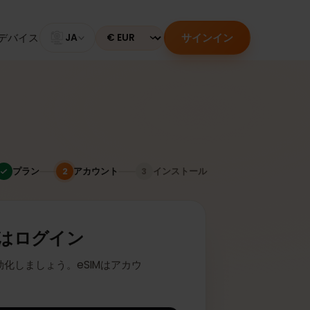
サインイン
のあるデバイス
JA
Currency
プラン
アカウント
インストール
2
3
またはログイン
座に有効化しましょう。eSIMはアカウ
ます。