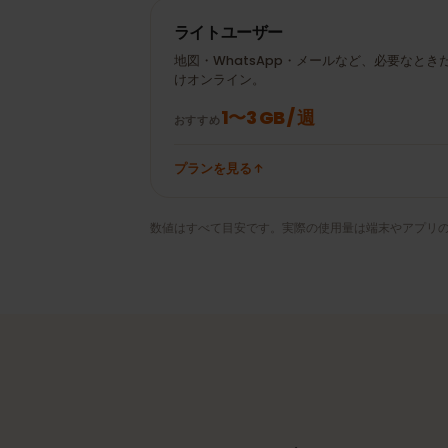
± 20 MB
Google Maps 30分
WhatsAppビデオ通
± 100 MB
話 20分
ライトユーザー
地図・WhatsApp・メールなど、必要な
けオンライン。
1〜3 GB / 週
おすすめ
プランを見る
数値はすべて目安です。実際の使用量は端末やアプ