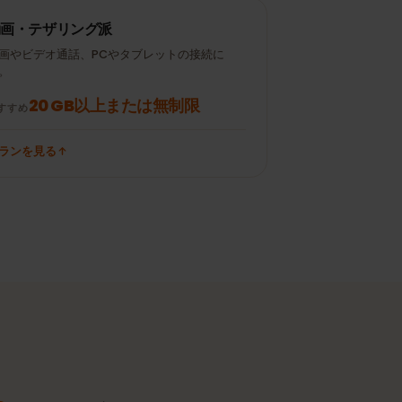
Instagram /
± 120 MB
± 300 MB
TikTok 15分
メール50通（添付な
± 700 MB
± 10 MB
し）
動画・テザリング派
動画やビデオ通話、PCやタブレットの接続に
も。
20 GB以上または無制限
おすすめ
プランを見る