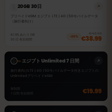
20GB 30日
プリペイドeSIM エジプト LTE | 4G | 5Gモバイルデータ
（旅行者向け）
20
% 
€48.99
€1.95
あたり
GB
€38.99
−
20
%
30
日
有効期間
∞
エジプト Unlimited 7 日間
旅行者向けLTE | 4G | 5Gモバイルデータ付きエジプトの
UnlimitedプリペイドeSIM
無制限
€19.99
7
日間
有効期間