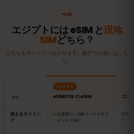
比較
エジプトには eSIM と
現地
SIM
どちら？
どちらもネットにつながります。旅行での違いはこち
ら。
おすすめ
eSIMFOX の eSIM
エジ
項目
比較：eSIMFOX の eSIM とエジプトの現地SIMカード
使えるタイミン
出発前に―QRコードがすぐ
現地に
グ
メールで届く
で