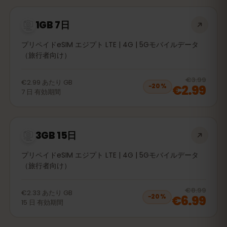
1GB 7日
プリペイドeSIM エジプト LTE | 4G | 5Gモバイルデータ
（旅行者向け）
20
% 
€3.99
€2.99
あたり
GB
€2.99
−
20
%
7
日
有効期間
3GB 15日
プリペイドeSIM エジプト LTE | 4G | 5Gモバイルデータ
（旅行者向け）
20
% 
€8.99
€2.33
あたり
GB
€6.99
−
20
%
15
日
有効期間