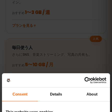
イン。
1〜3 GB / 週
おすすめ
プランを見る
人気
毎日使う人
さらにSNS、音楽ストリーミング、写真の共有も。
5〜10 GB / 月
おすすめ
プランを見る
Consent
Details
About
動画・テザリング派
動画やビデオ通話、PCやタブレットの接続にも。
This website uses cookies