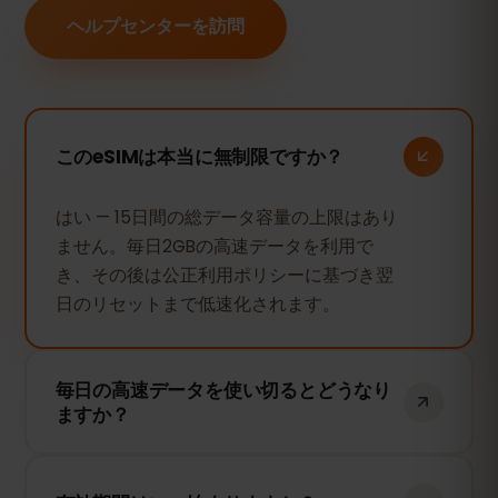
ヘルプセンターを訪問
このeSIMは本当に無制限ですか？
はい — 15日間の総データ容量の上限はあり
ません。毎日2GBの高速データを利用で
き、その後は公正利用ポリシーに基づき翌
日のリセットまで低速化されます。
毎日の高速データを使い切るとどうなり
ますか？
接続は継続して利用できます — ブラウジン
グ、メッセージ、地図は使えます — ただし