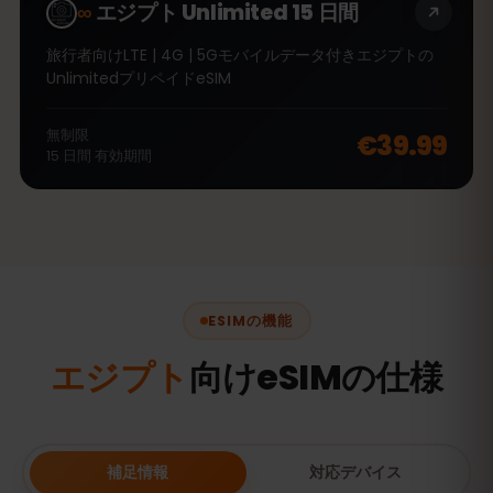
∞
エジプト Unlimited 15 日間
旅行者向けLTE | 4G | 5Gモバイルデータ付きエジプトの
UnlimitedプリペイドeSIM
無制限
€39.99
15
日間
有効期間
ESIMの機能
エジプト
向けeSIMの仕様
補足情報
対応デバイス