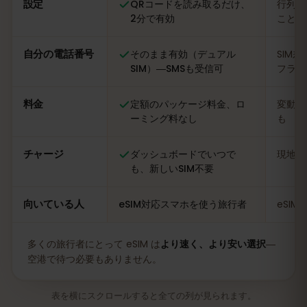
設定
QRコードを読み取るだけ、
行列に
2分で有効
ことも
自分の電話番号
そのまま有効（デュアル
SIM
SIM）―SMSも受信可
フライ
料金
定額のパッケージ料金、ロ
変動あ
ーミング料なし
も
チャージ
ダッシュボードでいつで
現地の
も、新しいSIM不要
向いている人
eSIM対応スマホを使う旅行者
eSI
多くの旅行者にとって eSIM は
より速く、より安い選択
―
空港で待つ必要もありません。
表を横にスクロールすると全ての列が見られます。