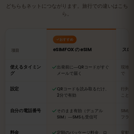
どちらもネットにつながります。旅行での違いはこち
ら。
おすすめ
eSIMFOX の eSIM
スロ
項目
比較：eSIMFOX の eSIM とスロベニアの現地SIMカード
使えるタイミン
出発前に―QRコードがすぐ
現地に
グ
メールで届く
で
設定
QRコードを読み取るだけ、
行列に
2分で有効
ことも
自分の電話番号
そのまま有効（デュアル
SIM
SIM）―SMSも受信可
フライ
料金
定額のパッケージ料金、ロ
変動あ