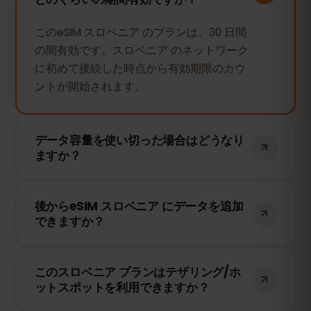
このeSIM スロベニア のプランは、30 日間
の間有効です。スロベニア のネットワーク
に初めて接続した時点から有効期限のカウ
ントが開始されます。
データ容量を使い切った場合はどうなり
ますか？
データ容量を使い切ると、インターネット
後からeSIM スロベニア にデータを追加
接続は停止します。eSIMFOXのダッシュボ
できますか？
ードから簡単にデータを追加購入して、引
き続き接続を維持できます。
はい！eSIMを再インストールすることな
このスロベニア プランはテザリング/ホ
く、いつでもデータを追加できます。アカ
ットスポットを利用できますか？
ウントにログインして、必要なデータ量を
選択してください。