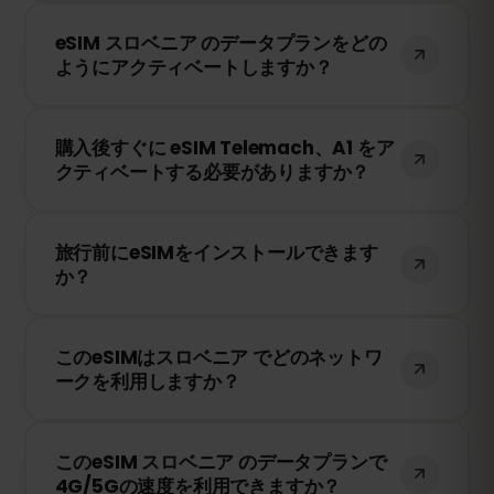
はい！テザリングやホットスポットを利用
eSIM スロベニア のデータプランをどの
して、他のデバイスとインターネット接続
ようにアクティベートしますか？
を共有できます。ただし、速度や接続状況
は現地のネットワークプロバイダーに依存
購入後、QRコードを受け取ります。スマー
します。
購入後すぐに eSIM Telemach、A1 をア
トフォンのeSIM設定でQRコードをスキャ
クティベートする必要がありますか？
ンするだけで、すぐに利用できます！物理
SIMカードの交換は不要です。
いいえ！eSIMはいつでもインストールでき
旅行前にeSIMをインストールできます
ます。ただし、Telemach、A1 のネットワ
か？
ークに接続したときにのみ有効期限のカウ
ントが開始されます。
はい！旅行前にeSIMをインストールするこ
このeSIMはスロベニア でどのネットワ
とをおすすめします。ただし、スロベニア
ークを利用しますか？
に到着するまでネットワークに接続しない
ようにしてください。そうしないと、早期
このeSIMは、スロベニア で利用可能な最高
に有効期限が開始されてしまいます。
このeSIM スロベニア のデータプランで
のネットワークに接続します。例えば、
4G/5Gの速度を利用できますか？
Telemach、A1 などが含まれます。