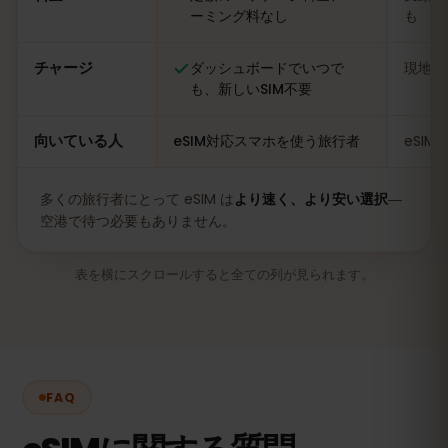
ーミング料なし
も
チャージ
ダッシュボードでいつで
現地の
も、新しいSIM不要
向いている人
eSIM対応スマホを使う旅行者
eSI
多くの旅行者にとって eSIM は
より速く、より安い選択
―
空港で待つ必要もありません。
表を横にスクロールすると全ての列が見られます。
FAQ