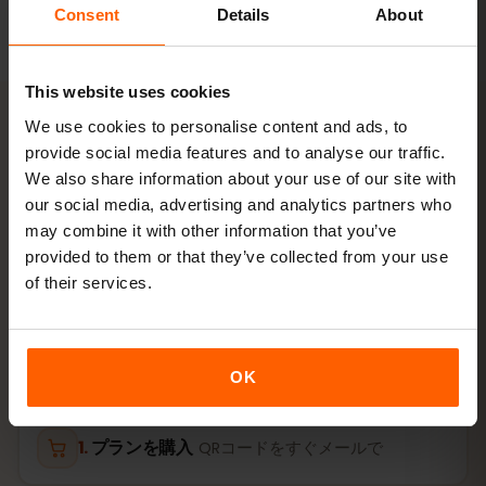
によって異なります。
Consent
Details
About
This website uses cookies
We use cookies to personalise content and ads, to
provide social media features and to analyse our traffic.
アクティベーション
We also share information about your use of our site with
スロベニアのeSIMを
3ステッ
our social media, advertising and analytics partners who
may combine it with other information that you’ve
プ
で有効化
provided to them or that they’ve collected from your use
of their services.
数分で準備完了。物理SIMカードは不要です。
OK
プランを購入
QRコードをすぐメールで