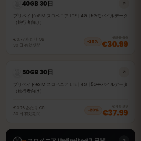
40GB 30日
プリペイドeSIM スロベニア LTE | 4G | 5Gモバイルデータ
（旅行者向け）
20
% 
€38.99
€0.77
あたり
GB
€30.99
−
20
%
30
日
有効期間
50GB 30日
プリペイドeSIM スロベニア LTE | 4G | 5Gモバイルデータ
（旅行者向け）
20
% 
€46.99
€0.76
あたり
GB
€37.99
−
20
%
30
日
有効期間
∞
スロベニア Unlimited 7 日間