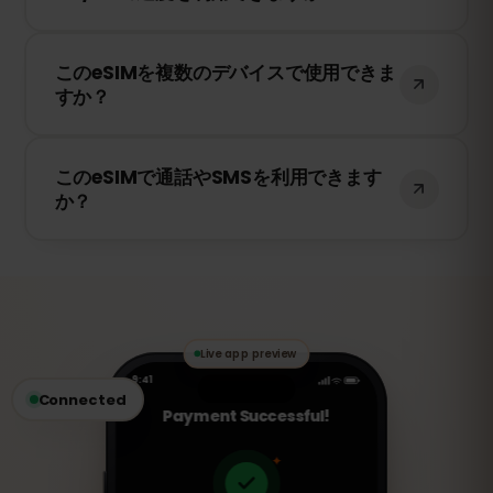
はい！このeSIMは4G/LTEの高速データ通信
このeSIMを複数のデバイスで使用できま
を提供し、スロベニア で5Gが利用可能な
すか？
場合は5Gにも対応しています。快適なイン
ターネット環境をお楽しみください。
いいえ、eSIMは一度アクティベートする
このeSIMで通話やSMSを利用できます
と、1台のデバイスにのみ紐付けられます。
か？
スマートフォンを変更する場合は、新しい
eSIMを購入する必要があります。
いいえ、このeSIMはデータ専用です。ただ
し、WhatsApp、FaceTime、Skype など
のVoIPアプリを使用して通話やメッセージ
の送受信が可能です。