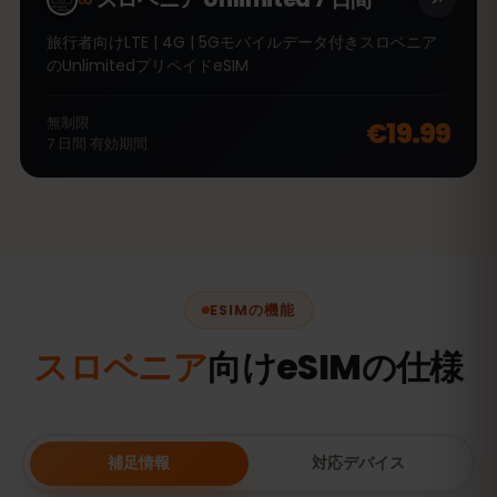
旅行者向けLTE | 4G | 5Gモバイルデータ付きスロベニア
のUnlimitedプリペイドeSIM
無制限
€19.99
7
日間
有効期間
ESIMの機能
スロベニア
向けeSIMの仕様
補足情報
対応デバイス