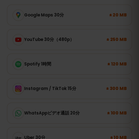
± 20 MB
Google Maps 30分
± 250 MB
YouTube 30分（480p）
± 120 MB
Spotify 1時間
± 300 MB
Instagram / TikTok 15分
± 100 MB
WhatsAppビデオ通話 20分
± 10 MB
Uber 30分