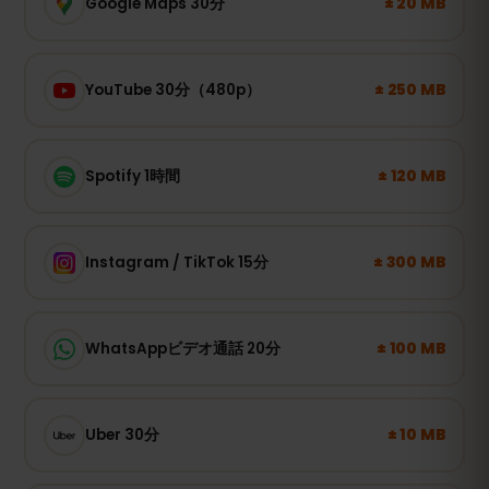
± 20 MB
Google Maps 30分
± 250 MB
YouTube 30分（480p）
± 120 MB
Spotify 1時間
± 300 MB
Instagram / TikTok 15分
± 100 MB
WhatsAppビデオ通話 20分
± 10 MB
Uber 30分