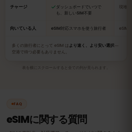
チャージ
ダッシュボードでいつで
現地の
も、新しいSIM不要
向いている人
eSIM対応スマホを使う旅行者
eSI
多くの旅行者にとって eSIM は
より速く、より安い選択
―
空港で待つ必要もありません。
表を横にスクロールすると全ての列が見られます。
FAQ
eSIMに関する質問