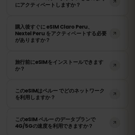
にアクティベートしますか？
を共有できます。ただし、速度や接続状況
は現地のネットワークプロバイダーに依存
購入後、QRコードを受け取ります。スマー
します。
購入後すぐに eSIM Claro Peru、
トフォンのeSIM設定でQRコードをスキャ
Nextel Peru をアクティベートする必要
ンするだけで、すぐに利用できます！物理
がありますか？
SIMカードの交換は不要です。
いいえ！eSIMはいつでもインストールでき
旅行前にeSIMをインストールできます
ます。ただし、Claro Peru、Nextel Peru の
か？
ネットワークに接続したときにのみ有効期
限のカウントが開始されます。
はい！旅行前にeSIMをインストールするこ
このeSIMはペルー でどのネットワーク
とをおすすめします。ただし、ペルー に到
を利用しますか？
着するまでネットワークに接続しないよう
にしてください。そうしないと、早期に有
このeSIMは、ペルー で利用可能な最高のネ
効期限が開始されてしまいます。
このeSIM ペルー のデータプランで
ットワークに接続します。例えば、Claro
4G/5Gの速度を利用できますか？
Peru、Nextel Peru などが含まれます。