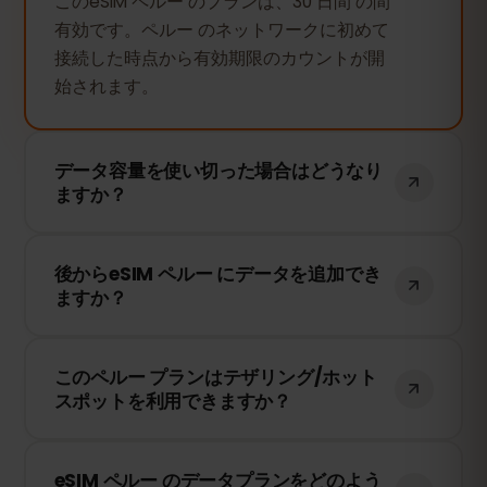
このeSIM ペルー のプランは、30 日間 の間
有効です。ペルー のネットワークに初めて
接続した時点から有効期限のカウントが開
始されます。
データ容量を使い切った場合はどうなり
ますか？
データ容量を使い切ると、インターネット
後からeSIM ペルー にデータを追加でき
接続は停止します。eSIMFOXのダッシュボ
ますか？
ードから簡単にデータを追加購入して、引
き続き接続を維持できます。
はい！eSIMを再インストールすることな
このペルー プランはテザリング/ホット
く、いつでもデータを追加できます。アカ
スポットを利用できますか？
ウントにログインして、必要なデータ量を
選択してください。
はい！テザリングやホットスポットを利用
eSIM ペルー のデータプランをどのよう
して、他のデバイスとインターネット接続