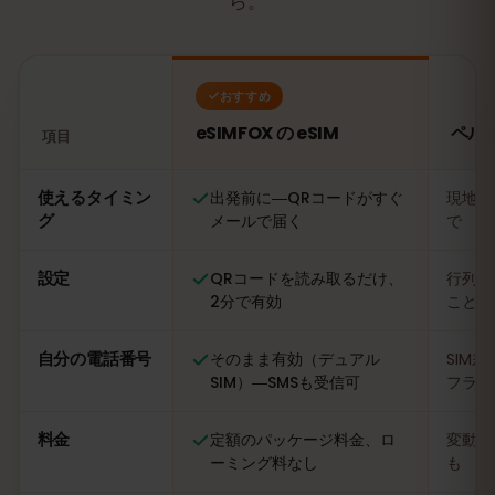
ら。
おすすめ
eSIMFOX の eSIM
ペル
項目
比較：eSIMFOX の eSIM とペルーの現地SIMカード
使えるタイミン
出発前に―QRコードがすぐ
現地に
グ
メールで届く
で
設定
QRコードを読み取るだけ、
行列に
2分で有効
ことも
自分の電話番号
そのまま有効（デュアル
SIM
SIM）―SMSも受信可
フライ
料金
定額のパッケージ料金、ロ
変動あ
ーミング料なし
も