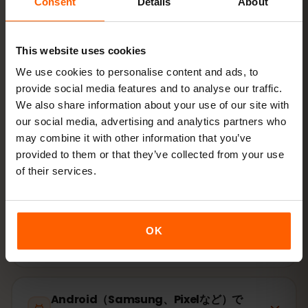
Consent
Details
About
スキャン
This website uses cookies
接続する
ペルーでデータローミングをオン
We use cookies to personalise content and ads, to
provide social media features and to analyse our traffic.
We also share information about your use of our site with
設定はわずか2分：iPhone
設定 → モバイル通信 → eSIMを追
our social media, advertising and analytics partners who
加
、Android
ネットワークとインターネット → SIM
。プラン
may combine it with other information that you’ve
の有効期間はご購入時ではなく、初回利用時から始まりま
provided to them or that they’ve collected from your use
す。
of their services.
お使いの端末はeSIM対応ですか？ 対応状況を確認
OK
iPhone（iOS）でeSIMを有効化する方法
Android（Samsung、Pixelなど）で