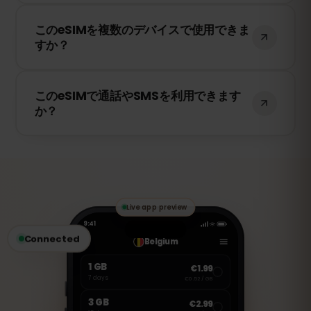
はい！このeSIMは4G/LTEの高速データ通信
このeSIMを複数のデバイスで使用できま
を提供し、ペルー で5Gが利用可能な場合
すか？
は5Gにも対応しています。快適なインター
ネット環境をお楽しみください。
いいえ、eSIMは一度アクティベートする
このeSIMで通話やSMSを利用できます
と、1台のデバイスにのみ紐付けられます。
か？
スマートフォンを変更する場合は、新しい
eSIMを購入する必要があります。
いいえ、このeSIMはデータ専用です。ただ
し、WhatsApp、FaceTime、Skype など
のVoIPアプリを使用して通話やメッセージ
の送受信が可能です。