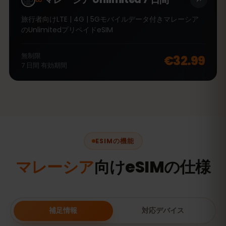
旅行者向けLTE | 4G | 5Gモバイルデータ付きマレーシア
のUnlimitedプリペイドeSIM
無制限
€32.99
7
日間
有効期間
ESIMの機能
マレーシア
向けeSIMの仕様
補足情報
対応デバイス