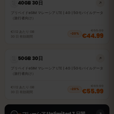
40GB 30日
プリペイドeSIM マレーシア LTE | 4G | 5Gモバイルデータ
（旅行者向け）
20
% 
€55.99
€1.12
あたり
GB
€44.99
−
20
%
30
日
有効期間
50GB 30日
プリペイドeSIM マレーシア LTE | 4G | 5Gモバイルデータ
（旅行者向け）
20
% 
€69.99
€1.12
あたり
GB
€55.99
−
20
%
30
日
有効期間
∞
マレーシア Unlimited 7 日間