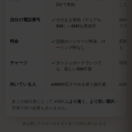
2分で有効
ことも
自分の電話番号
そのまま有効（デュアル
SIM
SIM）―SMSも受信可
フライ
料金
定額のパッケージ料金、ロ
変動あ
ーミング料なし
も
チャージ
ダッシュボードでいつで
現地の
も、新しいSIM不要
向いている人
eSIM対応スマホを使う旅行者
eSI
多くの旅行者にとって eSIM は
より速く、より安い選択
―
空港で待つ必要もありません。
表を横にスクロールすると全ての列が見られます。