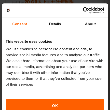
20 GB以上または無制限
おすすめ
プランを見る
Consent
Details
About
数値はすべて目安です。実際の使用量は端末やアプリの設定、使い方
によって異なります。
This website uses cookies
We use cookies to personalise content and ads, to
provide social media features and to analyse our traffic.
We also share information about your use of our site with
our social media, advertising and analytics partners who
アクティベーション
may combine it with other information that you’ve
provided to them or that they’ve collected from your use
マレーシアのeSIMを
3ステッ
of their services.
プ
で有効化
数分で準備完了。物理SIMカードは不要です。
OK