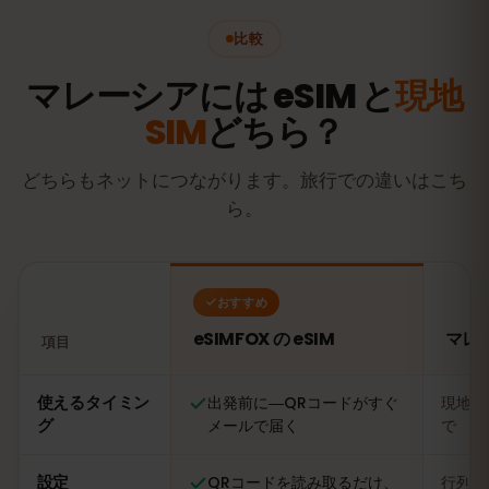
比較
マレーシアには eSIM と
現地
SIM
どちら？
どちらもネットにつながります。旅行での違いはこち
ら。
おすすめ
eSIMFOX の eSIM
マレ
項目
比較：eSIMFOX の eSIM とマレーシアの現地SIMカード
使えるタイミン
出発前に―QRコードがすぐ
現地に
グ
メールで届く
で
設定
QRコードを読み取るだけ、
行列に