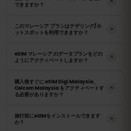
できますか？
ードから簡単にデータを追加購入して、引
き続き接続を維持できます。
はい！eSIMを再インストールすることな
このマレーシア プランはテザリング/ホ
く、いつでもデータを追加できます。アカ
ットスポットを利用できますか？
ウントにログインして、必要なデータ量を
選択してください。
はい！テザリングやホットスポットを利用
eSIM マレーシア のデータプランをどの
して、他のデバイスとインターネット接続
ようにアクティベートしますか？
を共有できます。ただし、速度や接続状況
は現地のネットワークプロバイダーに依存
購入後、QRコードを受け取ります。スマー
します。
購入後すぐに eSIM Digi Malaysia、
トフォンのeSIM設定でQRコードをスキャ
Celcom Malaysia をアクティベートす
ンするだけで、すぐに利用できます！物理
る必要がありますか？
SIMカードの交換は不要です。
いいえ！eSIMはいつでもインストールでき
旅行前にeSIMをインストールできます
ます。ただし、Digi Malaysia、Celcom
か？
Malaysia のネットワークに接続したときに