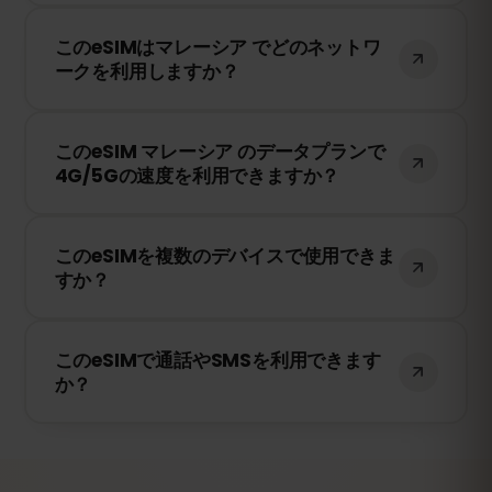
のみ有効期限のカウントが開始されます。
はい！旅行前にeSIMをインストールするこ
このeSIMはマレーシア でどのネットワ
とをおすすめします。ただし、マレーシア
ークを利用しますか？
に到着するまでネットワークに接続しない
ようにしてください。そうしないと、早期
このeSIMは、マレーシア で利用可能な最高
に有効期限が開始されてしまいます。
このeSIM マレーシア のデータプランで
のネットワークに接続します。例えば、
4G/5Gの速度を利用できますか？
Digi Malaysia、Celcom Malaysia などが含
まれます。
はい！このeSIMは4G/LTEの高速データ通信
このeSIMを複数のデバイスで使用できま
を提供し、マレーシア で5Gが利用可能な
すか？
場合は5Gにも対応しています。快適なイン
ターネット環境をお楽しみください。
いいえ、eSIMは一度アクティベートする
このeSIMで通話やSMSを利用できます
と、1台のデバイスにのみ紐付けられます。
か？
スマートフォンを変更する場合は、新しい
eSIMを購入する必要があります。
いいえ、このeSIMはデータ専用です。ただ
し、WhatsApp、FaceTime、Skype など