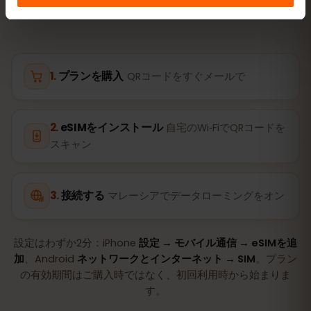
プランを購入
QRコードをすぐメールで
eSIMをインストール
自宅のWi‑FiでQRコードを
スキャン
接続する
マレーシアでデータローミングをオン
設定はわずか2分：iPhone
設定 → モバイル通信 → eSIMを追
加
、Android
ネットワークとインターネット → SIM
。プラン
の有効期間はご購入時ではなく、初回利用時から始まりま
す。