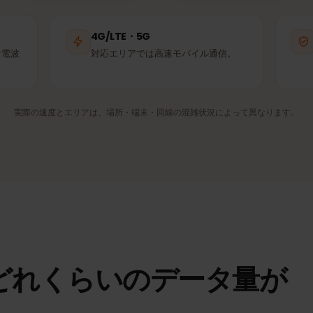
A1
Makedonski
Telekom
パートナー回線
パートナー回線
4G/LTE・5G
適な電波
対応エリアでは高速モバイル通信。
実際の速度とエリアは、場所・端末・回線の混雑状況によって異なり