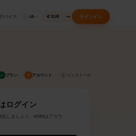
サインイン
のあるデバイス
JA
Currency
プラン
アカウント
インストール
2
3
またはログイン
座に有効化しましょう。eSIMはアカウ
ます。