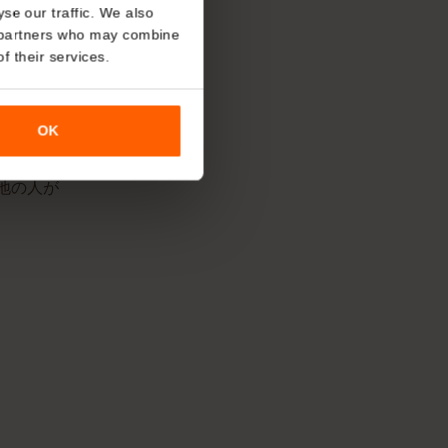
SIMが対応ネットワークに接続した時
ます。
About
o analyse our traffic. We also
nalytics partners who may combine
r use of their services.
回線を使う？
OK
す。現地の人が