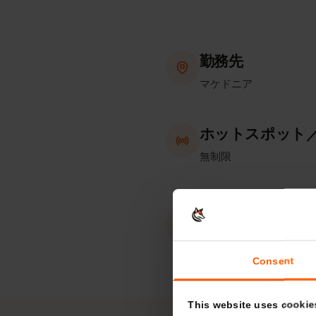
勤務先
マケドニア
ホットスポッ
無制限
eKYC（本人