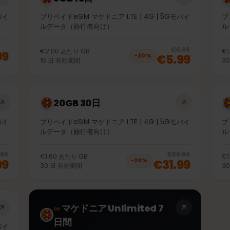
3GB 15日
5Gモバイ
プリペイドeSIM マケドニア LTE | 4G | 5Gモバイ
ルデータ（旅行者向け）
20
% 
€6.99
€2.00
あたり
GB
1.99
€5.99
−
20
%
15
日
有効期間
20GB 30日
5Gモバイ
プリペイドeSIM マケドニア LTE | 4G | 5Gモバイ
ルデータ（旅行者向け）
20
% off, was
€20.99
, now
€16.99
20
% 
€20.99
€39.99
€1.60
あたり
GB
6.99
€31.99
−
20
%
30
日
有効期間