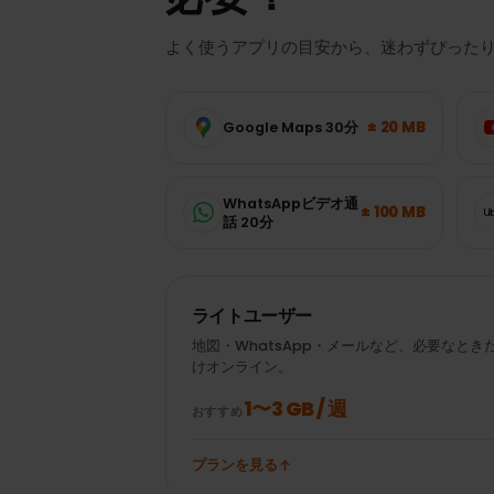
データ使用量
マケドニア
では
必要？
よく使うアプリの目安から、迷わずぴっ
± 20 MB
Google Maps 30分
WhatsAppビデオ通
± 100 MB
話 20分