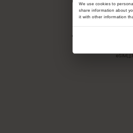
不要
Consent
This website uses coo
We use cookies to perso
share information about
it with other informatio
マケド
eS