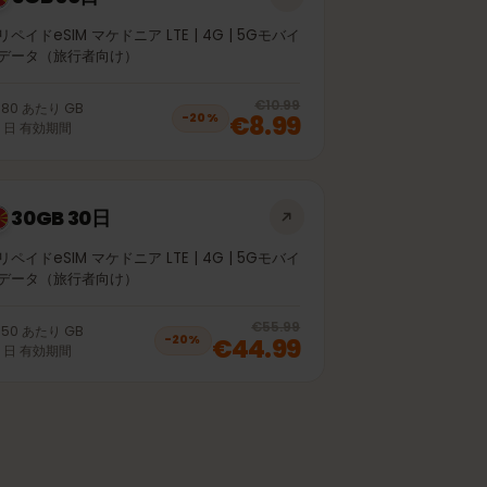
5GB 30日
プリペイドeSIM マケドニア LTE | 4G | 5Gモバイ
ルデータ（旅行者向け）
off, was
€6.99
, now
€5.99
20
% off, was
€
€10.99
€1.80
あたり
GB
€8.99
−
20
%
30
日
有効期間
30GB 30日
プリペイドeSIM マケドニア LTE | 4G | 5Gモバイ
ルデータ（旅行者向け）
off, was
€39.99
, now
€31.99
20
% off, was
€55.99
€1.50
あたり
GB
€44.99
−
20
%
30
日
有効期間