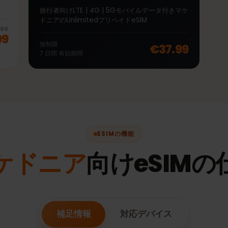
∞
マケドニア Unlimited 7
日間
5Gモバイ
旅行者向けLTE | 4G | 5Gモバイルデータ付きマケ
ドニアのUnlimitedプリペイドeSIM
20
% off, was
€69.99
, now
€55.99
€69.99
.99
無制限
€37.99
7
日間
有効期間
ESIMの機能
マケドニア
向けeSIM