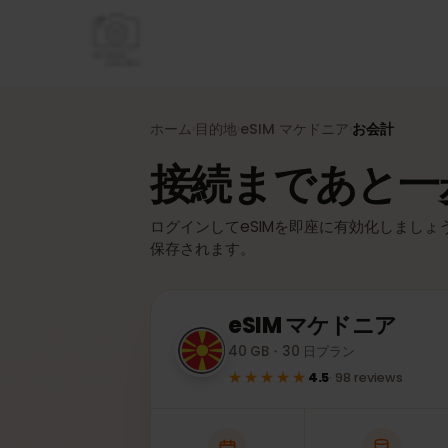
ホーム
目的地
eSIM
マケドニア
お会計
›
›
›
接続まであと
ログインしてeSIMを即座に有効化しまし
保存されます。
eSIM
マケドニア
40 GB・30 日プラン
★★★★★
4.5
·
98
reviews