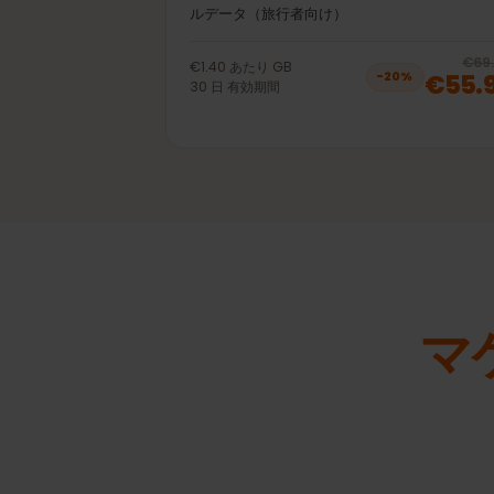
40GB 30日
プリペイドeSIM マケドニア LTE | 4G | 
ルデータ（旅行者向け）
€1.40
あたり
GB
€55
−
20
%
30
日
有効期間