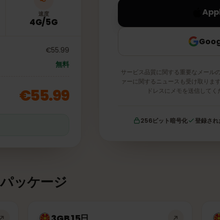
速度
4G/5G
€55.99
無料
サービス品質に関する重要な
ァーに関するニュースも受け
€55.99
ドレスにメモを送
256ビット暗号化
証
タパッケージ