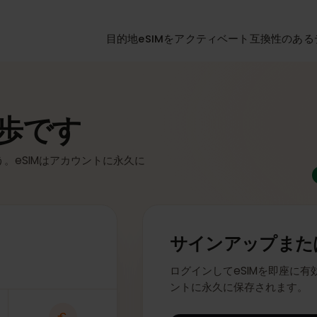
目的地
eSIMをアクティベート
互換性
一歩です
ょう。eSIMはアカウントに永久に
サインアップ
ログインしてeSIMを即
ントに永久に保存され