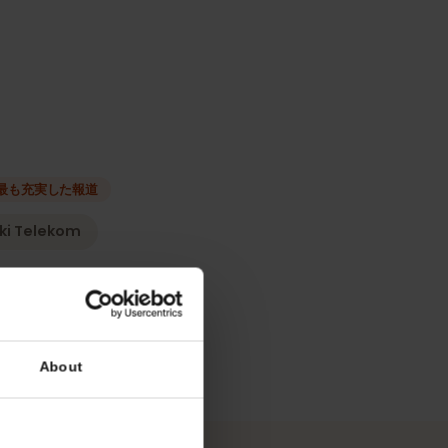
種類
ーク
最も充実した報道
edonski Telekom
リシー