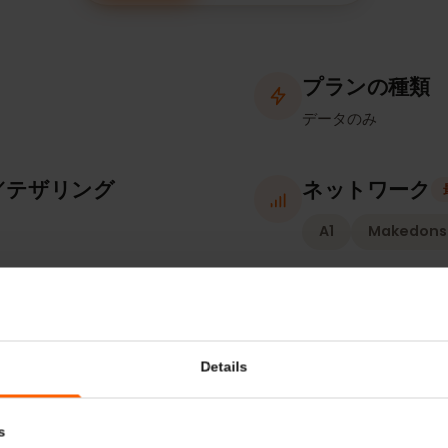
補足情報
対応デバイス
プランの
データのみ
ト／テザリング
ネットワ
A1
Mak
確認）
有効化ポ