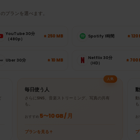
どれくらいのデータ量
たりのプランを選べます。
YouTube 30分
± 250 MB
Spotify 1時間
（480p）
Netflix 30分
± 10 MB
Uber 30分
（HD）
人気