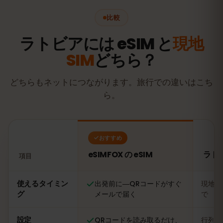
比較
ラトビアには eSIM と
現地
SIM
どちら？
どちらもネットにつながります。旅行での違いはこち
ら。
おすすめ
eSIMFOX の eSIM
ラト
項目
比較：eSIMFOX の eSIM とラトビアの現地SIMカード
使えるタイミン
出発前に―QRコードがすぐ
現地に
グ
メールで届く
で
設定
QRコードを読み取るだけ、
行列に