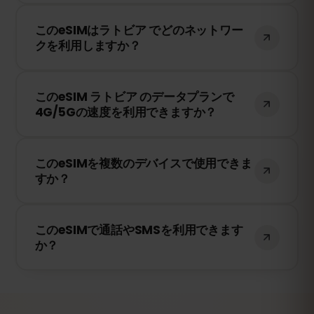
のみ有効期限のカウントが開始されます。
はい！旅行前にeSIMをインストールするこ
このeSIMはラトビア でどのネットワー
とをおすすめします。ただし、ラトビア に
クを利用しますか？
到着するまでネットワークに接続しないよ
うにしてください。そうしないと、早期に
このeSIMは、ラトビア で利用可能な最高の
有効期限が開始されてしまいます。
このeSIM ラトビア のデータプランで
ネットワークに接続します。例えば、
4G/5Gの速度を利用できますか？
Bite、Tele2、Latvijas Mobilais などが含ま
れます。
はい！このeSIMは4G/LTEの高速データ通信
このeSIMを複数のデバイスで使用できま
を提供し、ラトビア で5Gが利用可能な場
すか？
合は5Gにも対応しています。快適なインタ
ーネット環境をお楽しみください。
いいえ、eSIMは一度アクティベートする
このeSIMで通話やSMSを利用できます
と、1台のデバイスにのみ紐付けられます。
か？
スマートフォンを変更する場合は、新しい
eSIMを購入する必要があります。
いいえ、このeSIMはデータ専用です。ただ
し、WhatsApp、FaceTime、Skype など