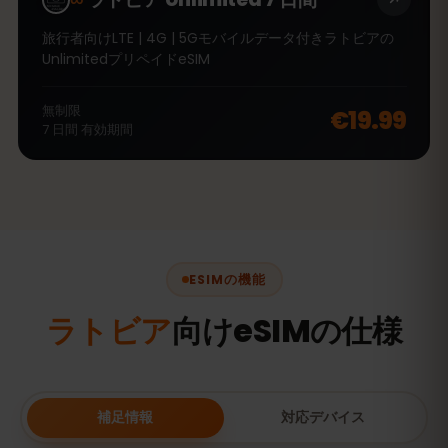
旅行者向けLTE | 4G | 5Gモバイルデータ付きラトビアの
UnlimitedプリペイドeSIM
無制限
€19.99
7
日間
有効期間
ESIMの機能
ラトビア
向けeSIMの仕様
補足情報
対応デバイス