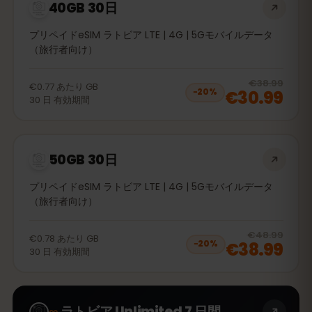
40GB 30日
プリペイドeSIM ラトビア LTE | 4G | 5Gモバイルデータ
（旅行者向け）
20
% 
€38.99
€0.77
あたり
GB
€30.99
−
20
%
30
日
有効期間
50GB 30日
プリペイドeSIM ラトビア LTE | 4G | 5Gモバイルデータ
（旅行者向け）
20
% 
€48.99
€0.78
あたり
GB
€38.99
−
20
%
30
日
有効期間
∞
ラトビア Unlimited 7 日間