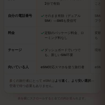
2分で有効
ことも
自分の電話番号
そのまま有効（デュアル
SIM
SIM）―SMSも受信可
フライ
料金
定額のパッケージ料金、ロ
変動あ
ーミング料なし
も
チャージ
ダッシュボードでいつで
現地の
も、新しいSIM不要
向いている人
eSIM対応スマホを使う旅行者
eSI
多くの旅行者にとって eSIM は
より速く、より安い選択
―
空港で待つ必要もありません。
表を横にスクロールすると全ての列が見られます。