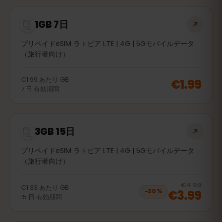
1GB 7日
プリペイドeSIM ラトビア LTE | 4G | 5Gモバイルデータ
（旅行者向け）
€1.99
あたり
GB
€1.99
7
日
有効期間
3GB 15日
プリペイドeSIM ラトビア LTE | 4G | 5Gモバイルデータ
（旅行者向け）
20
% 
€4.99
€1.33
あたり
GB
€3.99
−
20
%
15
日
有効期間