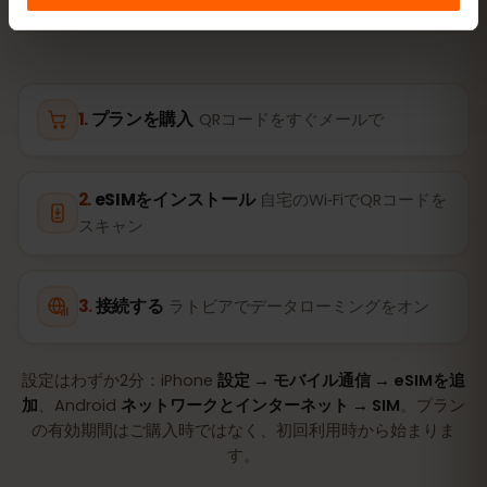
プランを購入
QRコードをすぐメールで
eSIMをインストール
自宅のWi‑FiでQRコードを
スキャン
接続する
ラトビアでデータローミングをオン
設定はわずか2分：iPhone
設定 → モバイル通信 → eSIMを追
加
、Android
ネットワークとインターネット → SIM
。プラン
の有効期間はご購入時ではなく、初回利用時から始まりま
す。