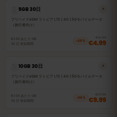
5GB 30日
プリペイドeSIM ラトビア LTE | 4G | 5Gモバイルデータ
（旅行者向け）
20
% 
€5.99
€1.00
あたり
GB
€4.99
−
20
%
30
日
有効期間
10GB 30日
プリペイドeSIM ラトビア LTE | 4G | 5Gモバイルデータ
（旅行者向け）
20
% 
€11.99
€1.00
あたり
GB
€9.99
−
20
%
30
日
有効期間