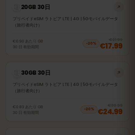
20GB 30日
プリペイドeSIM ラトビア LTE | 4G | 5Gモバイルデータ
（旅行者向け）
20
% 
€21.99
€0.90
あたり
GB
€17.99
−
20
%
30
日
有効期間
30GB 30日
プリペイドeSIM ラトビア LTE | 4G | 5Gモバイルデータ
（旅行者向け）
20
% 
€30.99
€0.83
あたり
GB
€24.99
−
20
%
30
日
有効期間