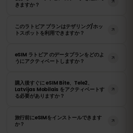
きますか？
ードから簡単にデータを追加購入して、引
き続き接続を維持できます。
はい！eSIMを再インストールすることな
このラトビア プランはテザリング/ホッ
く、いつでもデータを追加できます。アカ
トスポットを利用できますか？
ウントにログインして、必要なデータ量を
選択してください。
はい！テザリングやホットスポットを利用
eSIM ラトビア のデータプランをどのよ
して、他のデバイスとインターネット接続
うにアクティベートしますか？
を共有できます。ただし、速度や接続状況
は現地のネットワークプロバイダーに依存
購入後、QRコードを受け取ります。スマー
します。
購入後すぐに eSIM Bite、Tele2、
トフォンのeSIM設定でQRコードをスキャ
Latvijas Mobilais をアクティベートす
ンするだけで、すぐに利用できます！物理
る必要がありますか？
SIMカードの交換は不要です。
いいえ！eSIMはいつでもインストールでき
旅行前にeSIMをインストールできます
ます。ただし、Bite、Tele2、Latvijas
か？
Mobilais のネットワークに接続したときに