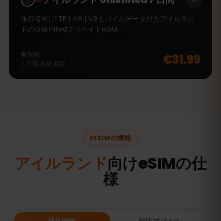
旅行者向けLTE | 4G | 5Gモバイルデータ付きアイルラン
ドのUnlimitedプリペイドeSIM
無制限
€31.99
7
日間
有効期間
ESIMの機能
アイルランド
向けeSIMの仕
様