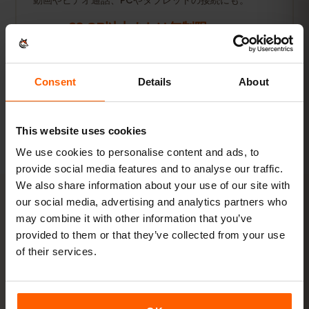
動画やビデオ通話、PCやタブレットの接続にも。
20 GB以上または無制限
おすすめ
プランを見る
Consent
Details
About
数値はすべて目安です。実際の使用量は端末やアプリの設定、使い方
によって異なります。
This website uses cookies
We use cookies to personalise content and ads, to
provide social media features and to analyse our traffic.
We also share information about your use of our site with
our social media, advertising and analytics partners who
may combine it with other information that you’ve
アクティベーション
provided to them or that they’ve collected from your use
アイルランドのeSIMを
3ステ
of their services.
ップ
で有効化