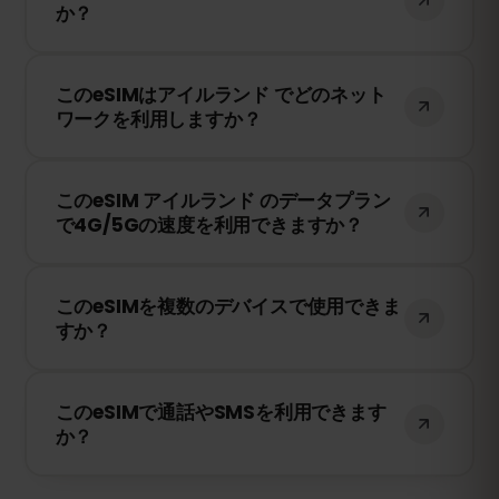
か？
Vodafone のネットワークに接続したとき
にのみ有効期限のカウントが開始されま
はい！旅行前にeSIMをインストールするこ
す。
このeSIMはアイルランド でどのネット
とをおすすめします。ただし、アイルラン
ワークを利用しますか？
ド に到着するまでネットワークに接続しな
いようにしてください。そうしないと、早
このeSIMは、アイルランド で利用可能な最
期に有効期限が開始されてしまいます。
このeSIM アイルランド のデータプラン
高のネットワークに接続します。例えば、
で4G/5Gの速度を利用できますか？
H3G、Meteor Mobile、Vodafone などが
含まれます。
はい！このeSIMは4G/LTEの高速データ通信
このeSIMを複数のデバイスで使用できま
を提供し、アイルランド で5Gが利用可能
すか？
な場合は5Gにも対応しています。快適なイ
ンターネット環境をお楽しみください。
いいえ、eSIMは一度アクティベートする
このeSIMで通話やSMSを利用できます
と、1台のデバイスにのみ紐付けられます。
か？
スマートフォンを変更する場合は、新しい
eSIMを購入する必要があります。
いいえ、このeSIMはデータ専用です。ただ