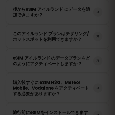
データ容量を使い切ると、インターネット
後からeSIM アイルランド にデータを追
接続は停止します。eSIMFOXのダッシュボ
加できますか？
ードから簡単にデータを追加購入して、引
き続き接続を維持できます。
はい！eSIMを再インストールすることな
このアイルランド プランはテザリング/
く、いつでもデータを追加できます。アカ
ホットスポットを利用できますか？
ウントにログインして、必要なデータ量を
選択してください。
はい！テザリングやホットスポットを利用
eSIM アイルランド のデータプランをど
して、他のデバイスとインターネット接続
のようにアクティベートしますか？
を共有できます。ただし、速度や接続状況
は現地のネットワークプロバイダーに依存
購入後、QRコードを受け取ります。スマー
します。
購入後すぐに eSIM H3G、Meteor
トフォンのeSIM設定でQRコードをスキャ
Mobile、Vodafone をアクティベート
ンするだけで、すぐに利用できます！物理
する必要がありますか？
SIMカードの交換は不要です。
いいえ！eSIMはいつでもインストールでき
旅行前にeSIMをインストールできます
ます。ただし、H3G、Meteor Mobile、