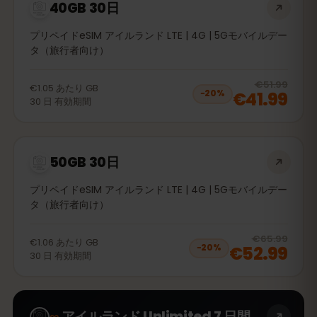
40GB 30日
プリペイドeSIM アイルランド LTE | 4G | 5Gモバイルデー
タ（旅行者向け）
20
% 
€51.99
€1.05
あたり
GB
€41.99
−
20
%
30
日
有効期間
50GB 30日
プリペイドeSIM アイルランド LTE | 4G | 5Gモバイルデー
タ（旅行者向け）
20
% 
€65.99
€1.06
あたり
GB
€52.99
−
20
%
30
日
有効期間
∞
アイルランド Unlimited 7 日間