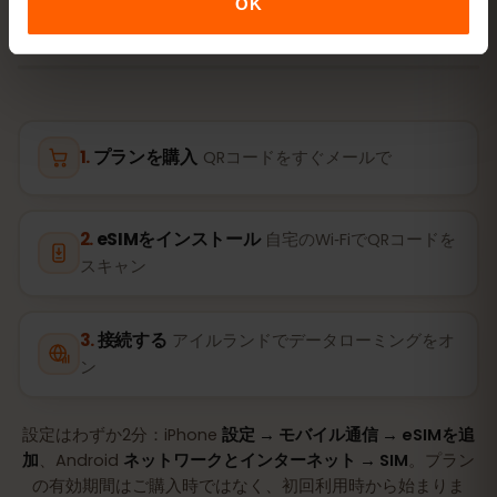
OK
数分で準備完了。物理SIMカードは不要です。
プランを購入
QRコードをすぐメールで
eSIMをインストール
自宅のWi‑FiでQRコードを
スキャン
接続する
アイルランドでデータローミングをオ
ン
設定はわずか2分：iPhone
設定 → モバイル通信 → eSIMを追
加
、Android
ネットワークとインターネット → SIM
。プラン
の有効期間はご購入時ではなく、初回利用時から始まりま