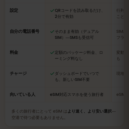
設定
QRコードを読み取るだけ、
行列に
2分で有効
ことも
自分の電話番号
そのまま有効（デュアル
SIM
SIM）―SMSも受信可
フライ
料金
定額のパッケージ料金、ロ
変動あ
ーミング料なし
も
チャージ
ダッシュボードでいつで
現地の
も、新しいSIM不要
向いている人
eSIM対応スマホを使う旅行者
eSI
多くの旅行者にとって eSIM は
より速く、より安い選択
―
空港で待つ必要もありません。