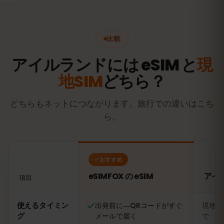
比較
アイルランドには eSIM と
現
地SIM
どちら？
どちらもネットにつながります。旅行での違いはこち
ら。
おすすめ
eSIMFOX の eSIM
アイ
項目
比較：eSIMFOX の eSIM とアイルランドの現地SIMカード
使えるタイミン
出発前に―QRコードがすぐ
現地に
グ
メールで届く
で