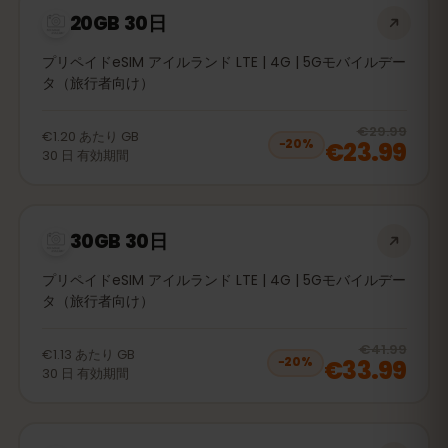
20GB 30日
プリペイドeSIM アイルランド LTE | 4G | 5Gモバイルデー
タ（旅行者向け）
20
% 
€29.99
€1.20
あたり
GB
€23.99
−
20
%
30
日
有効期間
30GB 30日
プリペイドeSIM アイルランド LTE | 4G | 5Gモバイルデー
タ（旅行者向け）
20
% 
€41.99
€1.13
あたり
GB
€33.99
−
20
%
30
日
有効期間