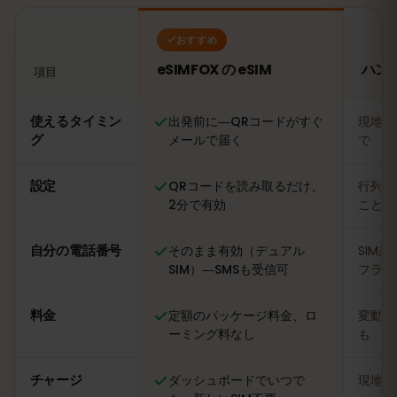
おすすめ
eSIMFOX の eSIM
ハン
項目
比較：eSIMFOX の eSIM とハンガリーの現地SIMカード
使えるタイミン
出発前に―QRコードがすぐ
現地に
グ
メールで届く
で
設定
QRコードを読み取るだけ、
行列に
2分で有効
ことも
自分の電話番号
そのまま有効（デュアル
SIM
SIM）―SMSも受信可
フライ
料金
定額のパッケージ料金、ロ
変動あ
ーミング料なし
も
チャージ
ダッシュボードでいつで
現地の