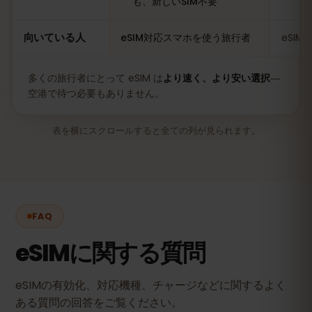
も、新しいSIM不要
向いている人
eSIM対応スマホを使う旅行者
eSI
多くの旅行者にとって eSIM は
より速く、より安い選択
―
空港で待つ必要もありません。
表を横にスクロールすると全ての列が見られます。
FAQ
eSIMに関する質問
eSIMの有効化、対応機種、チャージなどに関するよく
ある質問の回答をご覧ください。