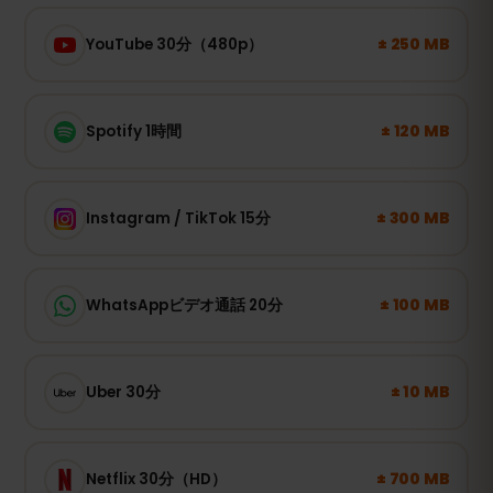
± 250 MB
YouTube 30分（480p）
± 120 MB
Spotify 1時間
± 300 MB
Instagram / TikTok 15分
± 100 MB
WhatsAppビデオ通話 20分
± 10 MB
Uber 30分
± 700 MB
Netflix 30分（HD）