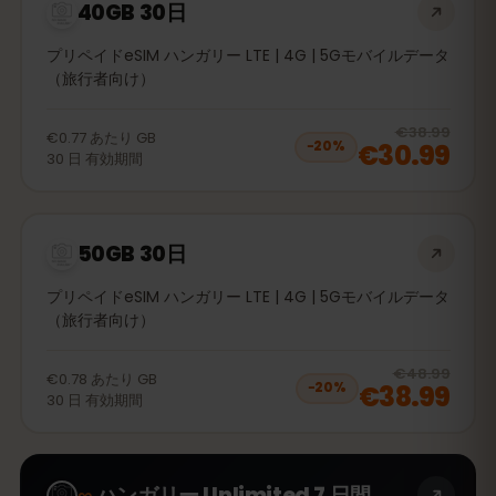
40GB 30日
プリペイドeSIM ハンガリー LTE | 4G | 5Gモバイルデータ
（旅行者向け）
20
% 
€38.99
€0.77
あたり
GB
€30.99
−
20
%
30
日
有効期間
50GB 30日
プリペイドeSIM ハンガリー LTE | 4G | 5Gモバイルデータ
（旅行者向け）
20
% 
€48.99
€0.78
あたり
GB
€38.99
−
20
%
30
日
有効期間
∞
ハンガリー Unlimited 7 日間