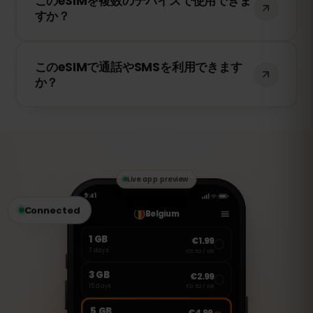
このeSIMを複数のデバイスで使用できま
を提供し、ハンガリー で5Gが利用可能な
すか？
場合は5Gにも対応しています。快適なイン
ターネット環境をお楽しみください。
いいえ、eSIMは一度アクティベートする
このeSIMで通話やSMSを利用できます
と、1台のデバイスにのみ紐付けられます。
か？
スマートフォンを変更する場合は、新しい
eSIMを購入する必要があります。
いいえ、このeSIMはデータ専用です。ただ
し、WhatsApp、FaceTime、Skype など
のVoIPアプリを使用して通話やメッセージ
の送受信が可能です。