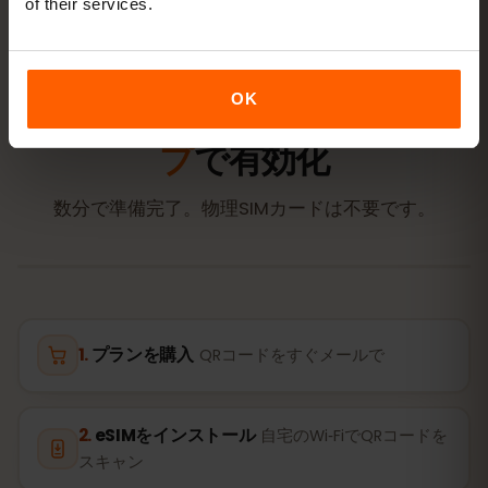
of their services.
アクティベーション
OK
ハンガリーのeSIMを
3ステッ
プ
で有効化
数分で準備完了。物理SIMカードは不要です。
プランを購入
QRコードをすぐメールで
eSIMをインストール
自宅のWi‑FiでQRコードを
スキャン