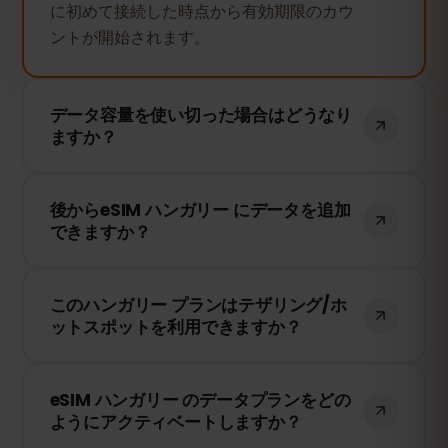
に初めて接続した時点から有効期限のカウ
ントが開始されます。
データ容量を使い切った場合はどうなり
ますか？
データ容量を使い切ると、インターネット
後からeSIM ハンガリー にデータを追加
接続は停止します。eSIMFOXのダッシュボ
できますか？
ードから簡単にデータを追加購入して、引
き続き接続を維持できます。
はい！eSIMを再インストールすることな
このハンガリー プランはテザリング/ホ
く、いつでもデータを追加できます。アカ
ットスポットを利用できますか？
ウントにログインして、必要なデータ量を
選択してください。
はい！テザリングやホットスポットを利用
eSIM ハンガリー のデータプランをどの
して、他のデバイスとインターネット接続
ようにアクティベートしますか？
を共有できます。ただし、速度や接続状況