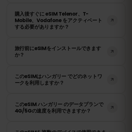
は現地のネットワークプロバイダーに依存
購入後、QRコードを受け取ります。スマー
します。
購入後すぐに eSIM Telenor、T-
トフォンのeSIM設定でQRコードをスキャ
Mobile、Vodafone をアクティベート
ンするだけで、すぐに利用できます！物理
する必要がありますか？
SIMカードの交換は不要です。
いいえ！eSIMはいつでもインストールでき
旅行前にeSIMをインストールできます
ます。ただし、Telenor、T-Mobile、
か？
Vodafone のネットワークに接続したとき
にのみ有効期限のカウントが開始されま
はい！旅行前にeSIMをインストールするこ
す。
このeSIMはハンガリー でどのネットワ
とをおすすめします。ただし、ハンガリー
ークを利用しますか？
に到着するまでネットワークに接続しない
ようにしてください。そうしないと、早期
このeSIMは、ハンガリー で利用可能な最高
に有効期限が開始されてしまいます。
このeSIM ハンガリー のデータプランで
のネットワークに接続します。例えば、
4G/5Gの速度を利用できますか？
Telenor、T-Mobile、Vodafone などが含
まれます。
はい！このeSIMは4G/LTEの高速データ通信