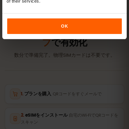
of their services.
アクティベーション
OK
ハンガリーのeSIMを
3ステッ
プ
で有効化
数分で準備完了。物理SIMカードは不要です。
プランを購入
QRコードをすぐメールで
eSIMをインストール
自宅のWi‑FiでQRコードを
スキャン