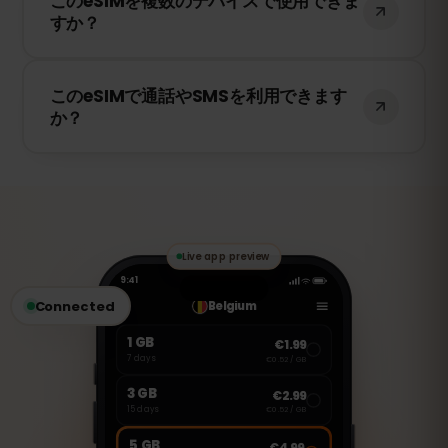
このeSIMを複数のデバイスで使用できま
を提供し、ハンガリー で5Gが利用可能な
すか？
場合は5Gにも対応しています。快適なイン
ターネット環境をお楽しみください。
いいえ、eSIMは一度アクティベートする
このeSIMで通話やSMSを利用できます
と、1台のデバイスにのみ紐付けられます。
か？
スマートフォンを変更する場合は、新しい
eSIMを購入する必要があります。
いいえ、このeSIMはデータ専用です。ただ
し、WhatsApp、FaceTime、Skype など
のVoIPアプリを使用して通話やメッセージ
の送受信が可能です。