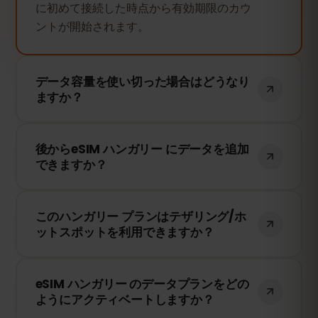
に初めて接続した時点から有効期限のカウ
ントが開始されます。
データ容量を使い切った場合はどうなり
ますか？
データ容量を使い切ると、インターネット
後からeSIM ハンガリー にデータを追加
接続は停止します。eSIMFOXのダッシュボ
できますか？
ードから簡単にデータを追加購入して、引
き続き接続を維持できます。
はい！eSIMを再インストールすることな
このハンガリー プランはテザリング/ホ
く、いつでもデータを追加できます。アカ
ットスポットを利用できますか？
ウントにログインして、必要なデータ量を
選択してください。
はい！テザリングやホットスポットを利用
eSIM ハンガリー のデータプランをどの
して、他のデバイスとインターネット接続
ようにアクティベートしますか？
を共有できます。ただし、速度や接続状況