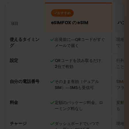
おすすめ
eSIMFOX の eSIM
ハン
項目
比較：eSIMFOX の eSIM とハンガリーの現地SIMカード
使えるタイミン
出発前に―QRコードがすぐ
現地に
グ
メールで届く
で
設定
QRコードを読み取るだけ、
行列に
2分で有効
ことも
自分の電話番号
そのまま有効（デュアル
SIM
SIM）―SMSも受信可
フライ
料金
定額のパッケージ料金、ロ
変動あ
ーミング料なし
も
チャージ
ダッシュボードでいつで
現地の