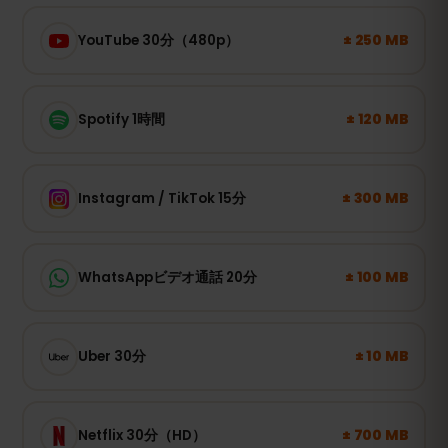
± 250 MB
YouTube 30分（480p）
± 120 MB
Spotify 1時間
± 300 MB
Instagram / TikTok 15分
± 100 MB
WhatsAppビデオ通話 20分
± 10 MB
Uber 30分
± 700 MB
Netflix 30分（HD）