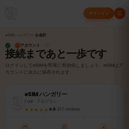
サインイン
eSIM
ハンガリー
›
お会計
アカウント
接続まであと一歩です
ログインしてeSIMを即座に有効化しましょう。eSIMはア
カウントに永久に保存されます。
eSIM
ハンガリー
1 GB・7 日プラン
★★★★★
4.5
·
217
reviews