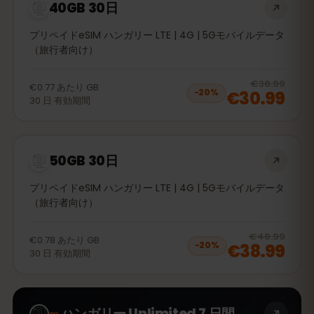
40GB 30日
プリペイドeSIM ハンガリー LTE | 4G | 5Gモバイルデータ
（旅行者向け）
20
% 
€38.99
€0.77
あたり
GB
€30.99
−
20
%
30
日
有効期間
50GB 30日
プリペイドeSIM ハンガリー LTE | 4G | 5Gモバイルデータ
（旅行者向け）
20
% 
€48.99
€0.78
あたり
GB
€38.99
−
20
%
30
日
有効期間
∞
ハンガリー Unlimited 7 日間