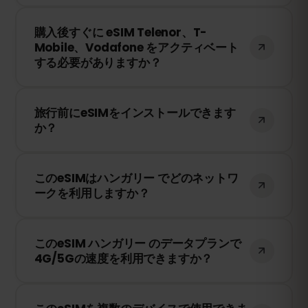
は現地のネットワークプロバイダーに依存
購入後、QRコードを受け取ります。スマー
します。
購入後すぐに eSIM Telenor、T-
トフォンのeSIM設定でQRコードをスキャ
Mobile、Vodafone をアクティベート
ンするだけで、すぐに利用できます！物理
する必要がありますか？
SIMカードの交換は不要です。
いいえ！eSIMはいつでもインストールでき
旅行前にeSIMをインストールできます
ます。ただし、Telenor、T-Mobile、
か？
Vodafone のネットワークに接続したとき
にのみ有効期限のカウントが開始されま
はい！旅行前にeSIMをインストールするこ
す。
このeSIMはハンガリー でどのネットワ
とをおすすめします。ただし、ハンガリー
ークを利用しますか？
に到着するまでネットワークに接続しない
ようにしてください。そうしないと、早期
このeSIMは、ハンガリー で利用可能な最高
に有効期限が開始されてしまいます。
このeSIM ハンガリー のデータプランで
のネットワークに接続します。例えば、
4G/5Gの速度を利用できますか？
Telenor、T-Mobile、Vodafone などが含
まれます。
はい！このeSIMは4G/LTEの高速データ通信