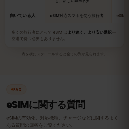
も、新しいSIM不要
向いている人
eSIM対応スマホを使う旅行者
eSI
多くの旅行者にとって eSIM は
より速く、より安い選択
―
空港で待つ必要もありません。
表を横にスクロールすると全ての列が見られます。
FAQ
eSIMに関する質問
eSIMの有効化、対応機種、チャージなどに関するよく
ある質問の回答をご覧ください。