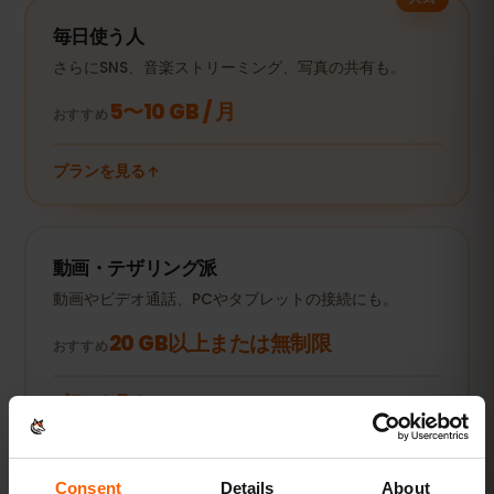
毎日使う人
さらにSNS、音楽ストリーミング、写真の共有も。
5〜10 GB / 月
おすすめ
プランを見る
動画・テザリング派
動画やビデオ通話、PCやタブレットの接続にも。
20 GB以上または無制限
おすすめ
プランを見る
数値はすべて目安です。実際の使用量は端末やアプリの設定、使い方
Consent
Details
About