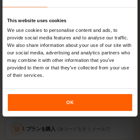
によって異なります。
This website uses cookies
We use cookies to personalise content and ads, to
provide social media features and to analyse our traffic.
We also share information about your use of our site with
アクティベーション
our social media, advertising and analytics partners who
香港のeSIMを
3ステップ
で有
may combine it with other information that you’ve
provided to them or that they’ve collected from your use
効化
of their services.
数分で準備完了。物理SIMカードは不要です。
OK
プランを購入
QRコードをすぐメールで