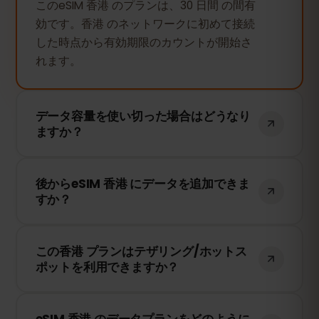
このeSIM 香港 のプランは、30 日間 の間有
効です。香港 のネットワークに初めて接続
した時点から有効期限のカウントが開始さ
れます。
データ容量を使い切った場合はどうなり
ますか？
データ容量を使い切ると、インターネット
後からeSIM 香港 にデータを追加できま
接続は停止します。eSIMFOXのダッシュボ
すか？
ードから簡単にデータを追加購入して、引
き続き接続を維持できます。
はい！eSIMを再インストールすることな
この香港 プランはテザリング/ホットス
く、いつでもデータを追加できます。アカ
ポットを利用できますか？
ウントにログインして、必要なデータ量を
選択してください。
はい！テザリングやホットスポットを利用
eSIM 香港 のデータプランをどのように