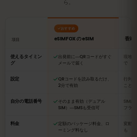
ら。
おすすめ
eSIMFOX の eSIM
香港の
項目
比較：eSIMFOX の eSIM と香港の現地SIMカード
使えるタイミン
出発前に―QRコードがすぐ
現地に
グ
メールで届く
で
設定
QRコードを読み取るだけ、
行列に
2分で有効
ことも
自分の電話番号
そのまま有効（デュアル
SIM
SIM）―SMSも受信可
フライ
料金
定額のパッケージ料金、ロ
変動あ
ーミング料なし
も