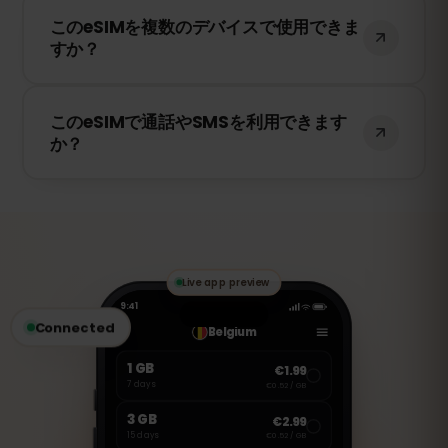
はい！このeSIMは4G/LTEの高速データ通信
このeSIMを複数のデバイスで使用できま
を提供し、香港 で5Gが利用可能な場合は
すか？
5Gにも対応しています。快適なインターネ
ット環境をお楽しみください。
いいえ、eSIMは一度アクティベートする
このeSIMで通話やSMSを利用できます
と、1台のデバイスにのみ紐付けられます。
か？
スマートフォンを変更する場合は、新しい
eSIMを購入する必要があります。
いいえ、このeSIMはデータ専用です。ただ
し、WhatsApp、FaceTime、Skype など
のVoIPアプリを使用して通話やメッセージ
の送受信が可能です。