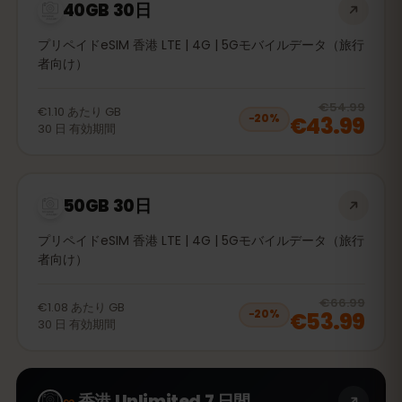
40GB 30日
プリペイドeSIM 香港 LTE | 4G | 5Gモバイルデータ（旅行
者向け）
20
% 
€54.99
€1.10
あたり
GB
€43.99
−
20
%
30
日
有効期間
50GB 30日
プリペイドeSIM 香港 LTE | 4G | 5Gモバイルデータ（旅行
者向け）
20
% 
€66.99
€1.08
あたり
GB
€53.99
−
20
%
30
日
有効期間
∞
香港 Unlimited 7 日間