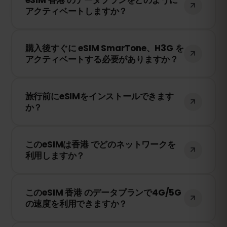
して、他のデバイスとインターネット接続
アクティベートしますか？
を共有できます。ただし、速度や接続状況
は現地のネットワークプロバイダーに依存
購入後、QRコードを受け取ります。スマー
します。
購入後すぐに eSIM SmarTone、H3G を
トフォンのeSIM設定でQRコードをスキャ
アクティベートする必要がありますか？
ンするだけで、すぐに利用できます！物理
SIMカードの交換は不要です。
いいえ！eSIMはいつでもインストールでき
旅行前にeSIMをインストールできます
ます。ただし、SmarTone、H3G のネット
か？
ワークに接続したときにのみ有効期限のカ
ウントが開始されます。
はい！旅行前にeSIMをインストールするこ
このeSIMは香港 でどのネットワークを
とをおすすめします。ただし、香港 に到着
利用しますか？
するまでネットワークに接続しないように
してください。そうしないと、早期に有効
このeSIMは、香港 で利用可能な最高のネッ
期限が開始されてしまいます。
このeSIM 香港 のデータプランで4G/5G
トワークに接続します。例えば、
の速度を利用できますか？
SmarTone、H3G などが含まれます。