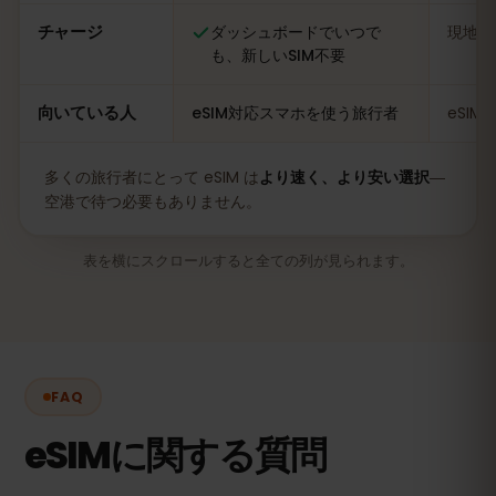
チャージ
ダッシュボードでいつで
現地の
も、新しいSIM不要
向いている人
eSIM対応スマホを使う旅行者
eSI
多くの旅行者にとって eSIM は
より速く、より安い選択
―
空港で待つ必要もありません。
表を横にスクロールすると全ての列が見られます。
FAQ
eSIMに関する質問