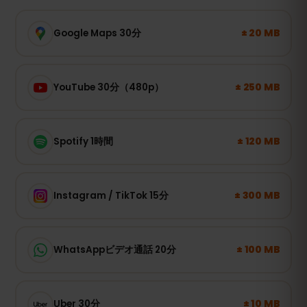
± 20 MB
Google Maps 30分
± 250 MB
YouTube 30分（480p）
± 120 MB
Spotify 1時間
± 300 MB
Instagram / TikTok 15分
± 100 MB
WhatsAppビデオ通話 20分
± 10 MB
Uber 30分