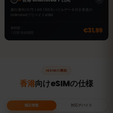
旅行者向けLTE | 4G | 5Gモバイルデータ付き香港の
UnlimitedプリペイドeSIM
無制限
€31.99
7
日間
有効期間
ESIMの機能
香港
向けeSIMの仕様
補足情報
対応デバイス