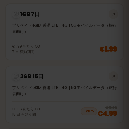
1GB 7日
プリペイドeSIM 香港 LTE | 4G | 5Gモバイルデータ（旅行
者向け）
€1.99
あたり
GB
€1.99
7
日
有効期間
3GB 15日
プリペイドeSIM 香港 LTE | 4G | 5Gモバイルデータ（旅行
者向け）
20
% 
€5.99
€1.66
あたり
GB
€4.99
−
20
%
15
日
有効期間