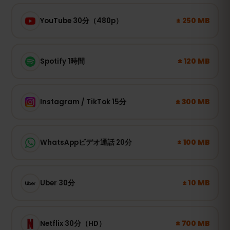
± 250 MB
YouTube 30分（480p）
± 120 MB
Spotify 1時間
± 300 MB
Instagram / TikTok 15分
± 100 MB
WhatsAppビデオ通話 20分
± 10 MB
Uber 30分
± 700 MB
Netflix 30分（HD）