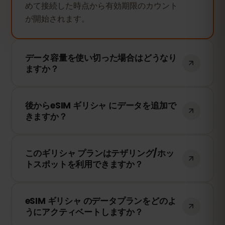
めて接続した時点から有効期限のカウント
が開始されます。
データ容量を使い切った場合はどうなり
ますか？
データ容量を使い切ると、インターネット
後からeSIM ギリシャ にデータを追加で
接続は停止します。eSIMFOXのダッシュボ
きますか？
ードから簡単にデータを追加購入して、引
き続き接続を維持できます。
はい！eSIMを再インストールすることな
このギリシャ プランはテザリング/ホッ
く、いつでもデータを追加できます。アカ
トスポットを利用できますか？
ウントにログインして、必要なデータ量を
選択してください。
はい！テザリングやホットスポットを利用
eSIM ギリシャ のデータプランをどのよ
して、他のデバイスとインターネット接続
うにアクティベートしますか？
を共有できます。ただし、速度や接続状況