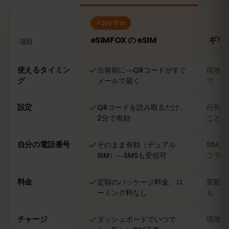
おすすめ
eSIMFOX の eSIM
ギリ
項目
比較：eSIMFOX の eSIM とギリシャの現地SIMカード
使えるタイミン
出発前に―QRコードがすぐ
現地に
グ
メールで届く
で
設定
QRコードを読み取るだけ、
行列に
2分で有効
ことも
自分の電話番号
そのまま有効（デュアル
SIM
SIM）―SMSも受信可
フライ
料金
定額のパッケージ料金、ロ
変動あ
ーミング料なし
も
チャージ
ダッシュボードでいつで
現地の