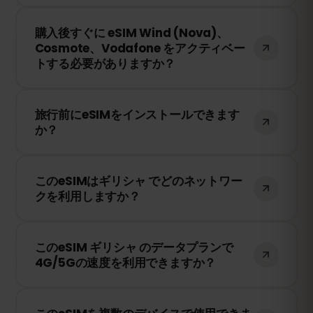
は現地のネットワークプロバイダーに依存
購入後、QRコードを受け取ります。スマー
します。
購入後すぐに eSIM Wind (Nova)、
トフォンのeSIM設定でQRコードをスキャ
Cosmote、Vodafone をアクティベー
ンするだけで、すぐに利用できます！物理
トする必要がありますか？
SIMカードの交換は不要です。
いいえ！eSIMはいつでもインストールでき
旅行前にeSIMをインストールできます
ます。ただし、Wind (Nova)、Cosmote、
か？
Vodafone のネットワークに接続したとき
にのみ有効期限のカウントが開始されま
はい！旅行前にeSIMをインストールするこ
す。
このeSIMはギリシャ でどのネットワー
とをおすすめします。ただし、ギリシャ に
クを利用しますか？
到着するまでネットワークに接続しないよ
うにしてください。そうしないと、早期に
このeSIMは、ギリシャ で利用可能な最高の
有効期限が開始されてしまいます。
このeSIM ギリシャ のデータプランで
ネットワークに接続します。例えば、Wind
4G/5Gの速度を利用できますか？
(Nova)、Cosmote、Vodafone などが含
まれます。
はい！このeSIMは4G/LTEの高速データ通信