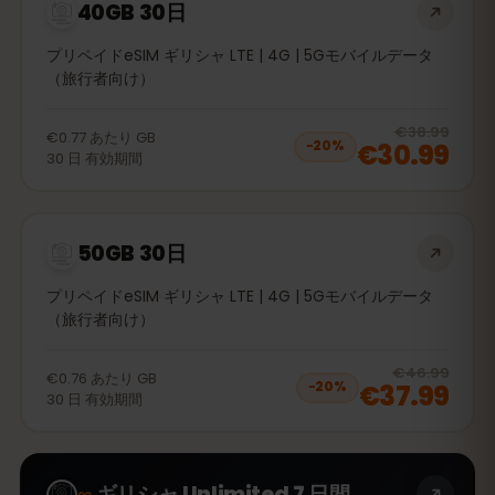
40GB 30日
プリペイドeSIM ギリシャ LTE | 4G | 5Gモバイルデータ
（旅行者向け）
20
% 
€38.99
€0.77
あたり
GB
€30.99
−
20
%
30
日
有効期間
50GB 30日
プリペイドeSIM ギリシャ LTE | 4G | 5Gモバイルデータ
（旅行者向け）
20
% 
€46.99
€0.76
あたり
GB
€37.99
−
20
%
30
日
有効期間
∞
ギリシャ Unlimited 7 日間