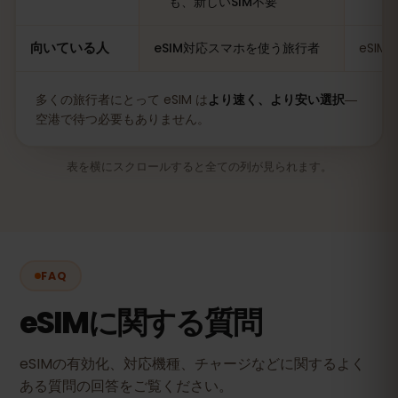
も、新しいSIM不要
向いている人
eSIM対応スマホを使う旅行者
eSI
多くの旅行者にとって eSIM は
より速く、より安い選択
―
空港で待つ必要もありません。
表を横にスクロールすると全ての列が見られます。
FAQ
eSIMに関する質問
eSIMの有効化、対応機種、チャージなどに関するよく
ある質問の回答をご覧ください。