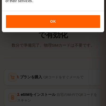
of their services.
アクティベーション
OK
ギリシャのeSIMを
3ステップ
で有効化
数分で準備完了。物理SIMカードは不要です。
プランを購入
QRコードをすぐメールで
eSIMをインストール
自宅のWi‑FiでQRコードを
スキャン