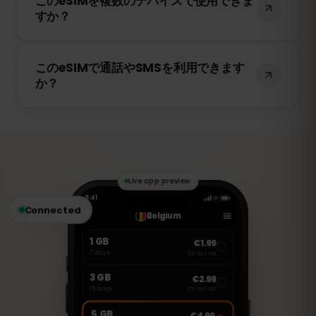
このeSIMを複数のデバイスで使用できま
を提供し、ギリシャ で5Gが利用可能な場
すか？
合は5Gにも対応しています。快適なインタ
ーネット環境をお楽しみください。
いいえ、eSIMは一度アクティベートする
このeSIMで通話やSMSを利用できます
と、1台のデバイスにのみ紐付けられます。
か？
スマートフォンを変更する場合は、新しい
eSIMを購入する必要があります。
いいえ、このeSIMはデータ専用です。ただ
し、WhatsApp、FaceTime、Skype など
のVoIPアプリを使用して通話やメッセージ
の送受信が可能です。