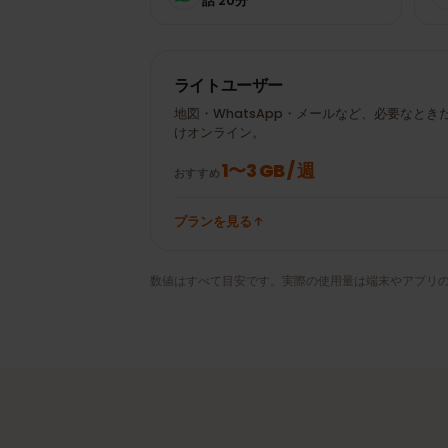
± 20 MB
Google Maps 30分
WhatsAppビデオ通
± 100 MB
話 20分
ライトユーザー
地図・WhatsApp・メールなど、必要な
けオンライン。
1〜3 GB / 週
おすすめ
プランを見る