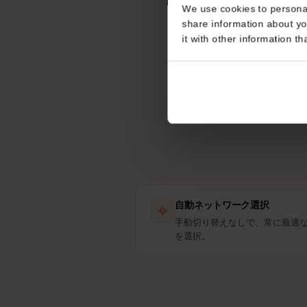
フランス
Consent
This website uses coo
eS
We use cookies to perso
share information about
it with other informatio
自動ネットワーク選択