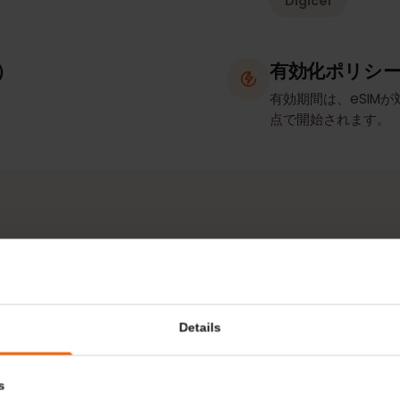
ト／テザリング
ネットワ
Digicel
確認）
有効化ポ
有効期間は、e
点で開始され
ネットワークとエリア