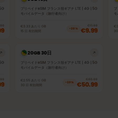
3GB 15日
 | 5G
プリペイドeSIM フランス領ギアナ LTE | 4G | 5G
モバイルデータ（旅行者向け）
20
% off, was
€4.99
, now
€3.99
20
% 
€4.99
€11.99
€3.33
あたり
GB
3.99
€9.99
−
20
%
15
日
有効期間
20GB 30日
 | 5G
プリペイドeSIM フランス領ギアナ LTE | 4G | 5G
モバイルデータ（旅行者向け）
20
% off, was
€34.99
, now
€27.99
20
% 
€34.99
€63.99
€2.55
あたり
GB
7.99
€50.99
−
20
%
30
日
有効期間