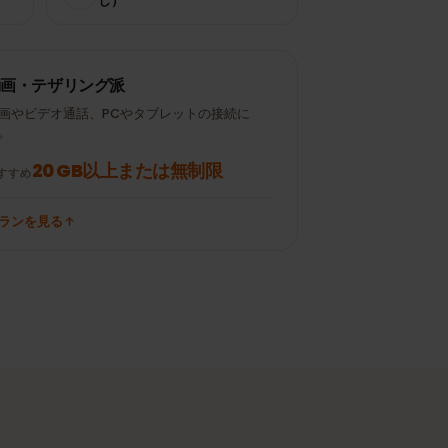
Instagram /
± 120 MB
± 300 MB
TikTok 15分
メール50通（添付な
± 700 MB
± 10 MB
し）
動画・テザリング派
動画やビデオ通話、PCやタブレットの接続に
も。
20 GB以上または無制限
おすすめ
プランを見る