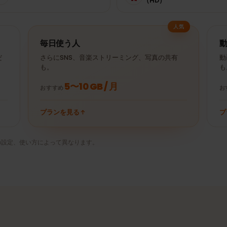
YouTube 30分
± 250 MB
Spotify 1時間
（480p）
Netflix 30分
± 10 MB
Uber 30分
（HD）
人気
毎日使う人
ときだ
さらにSNS、音楽ストリーミング、写真の共有
も。
5〜10 GB / 月
おすすめ
プランを見る