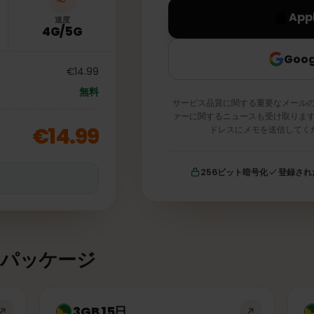
速度
4G/5G
€14.99
無料
サービス品質に関する重要な
ァーに関するニュースも受け
€14.99
ドレスにメモを送
256ビット暗号化
証
タパッケージ