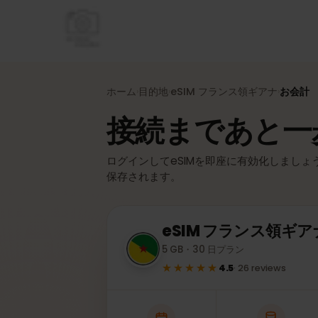
ホーム
目的地
eSIM
フランス領ギアナ
お会
›
›
›
接続まであと
ログインしてeSIMを即座に有効化しまし
保存されます。
eSIM
フランス領ギ
5 GB・30 日プラン
★★★★★
4.5
·
26
reviews