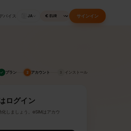
サインイン
のあるデバイス
JA
Currency
プラン
アカウント
インストール
2
3
またはログイン
座に有効化しましょう。eSIMはアカウ
ます。