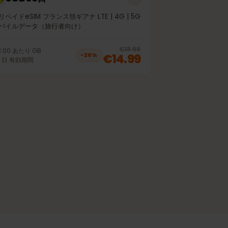
5GB 30日
プリペイドeSIM フランス領ギアナ LTE | 4G | 5G
モバイルデータ（旅行者向け）
off, was
€11.99
, now
€9.99
20
% off, was
€
€18.99
€3.00
あたり
GB
€14.99
−
20
%
30
日
有効期間
off, was
€63.99
, now
€50.99