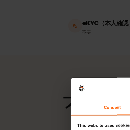
ホットスポッ
無制限
eKYC（本人
不要