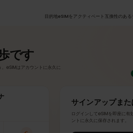
目的地
eSIMをアクティベート
互換性
計
一歩です
ょう。eSIMはアカウントに永久に
アナ
サインアップ
ログインしてeSIMを即
ントに永久に保存され