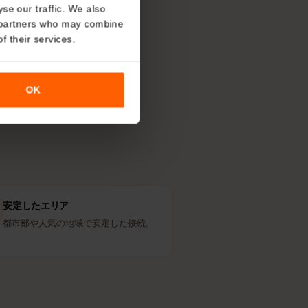
どの回線を使
About
す。現地の人が
o analyse our traffic. We also
nalytics partners who may combine
r use of their services.
OK
安定したエリア