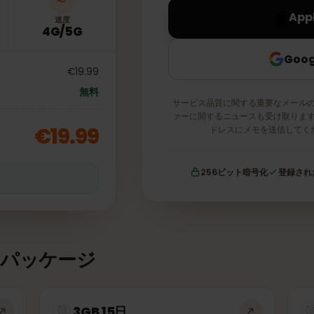
速度
4G/5G
€19.99
無料
サービス品質に関する重要な
ァーに関するニュースも受け
€19.99
ドレスにメモを送
256ビット暗号化
証
タパッケージ