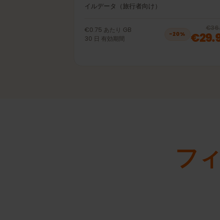
40GB 30日
プリペイドeSIM フィンランド LTE | 4G |
イルデータ（旅行者向け）
€0.75
あたり
GB
€2
−
20
%
30
日
有効期間
フ