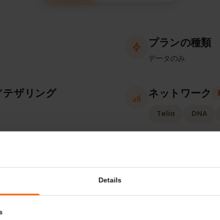
補足情報
対応デバイス
プランの
データのみ
ト／テザリング
ネットワ
Telia
D
確認）
有効化ポ