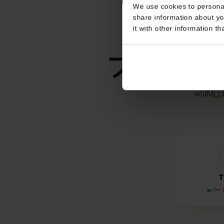
不要
Consent
This website uses coo
We use cookies to perso
share information about
it with other informatio
フィンラ
eS