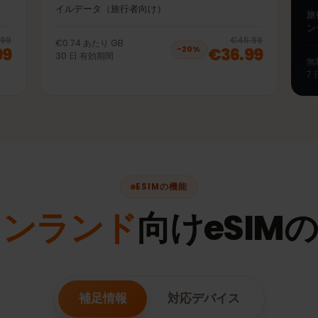
50GB 30日
 5Gモバ
プリペイドeSIM フィンランド LTE | 4G | 5Gモバ
イルデータ（旅行者向け）
20
% off, was
€36.99
, now
€29.99
20
% 
€36.99
€45.99
€0.74
あたり
GB
9.99
€36.99
−
20
%
30
日
有効期間
ESIMの機能
ィンランド
向けeSI