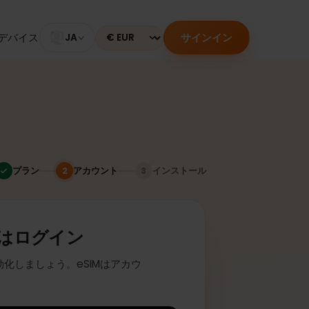
サインイン
のあるデバイス
JA
Currency
プラン
アカウント
インストール
2
3
またはログイン
座に有効化しましょう。eSIMはアカウ
ます。