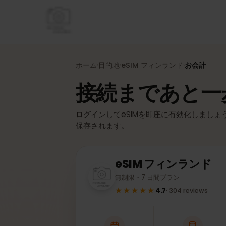
ホーム
目的地
eSIM
フィンランド
お会計
›
›
›
接続まであと
ログインしてeSIMを即座に有効化しまし
保存されます。
eSIM
フィンランド
無制限・7 日間プラン
★★★★★
4.7
·
304
reviews