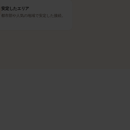
Elisa
パートナー回線
安定したエリア
都市部や人気の地域で安定した接続。
ます。