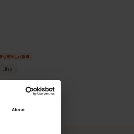
種類
ーク
最も充実した報道
NA
Elisa
リシー