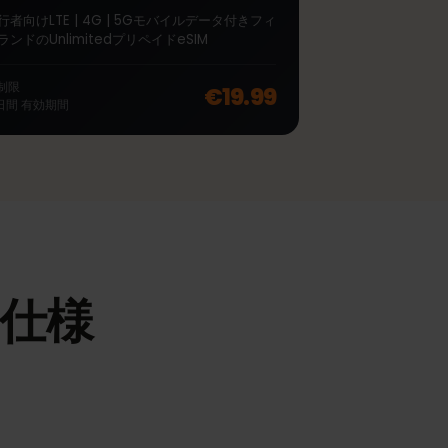
∞
フィンランド Unlimited
7 日間
旅行者向けLTE | 4G | 5Gモバイルデータ付きフィ
ンランドのUnlimitedプリペイドeSIM
off, was
€45.99
, now
€36.99
無制限
€19.99
7
日間
有効期間
Mの仕様