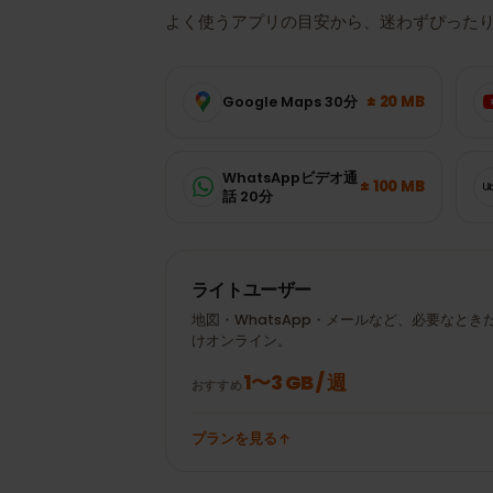
データ使用量
フィンランド
が必要？
よく使うアプリの目安から、迷わずぴっ
± 20 MB
Google Maps 30分
WhatsAppビデオ通
± 100 MB
話 20分
ライトユーザー