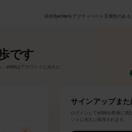
目的地
eSIMをアクティベート
互換性
一歩です
ょう。eSIMはアカウントに永久に
サインアップ
ログインしてeSIMを即
ントに永久に保存され