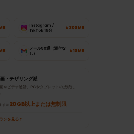
量
Instagram /
± 120 MB
± 300 MB
TikTok 15分
メール50通（添付な
± 700 MB
± 10 MB
し）
動画・テザリング派