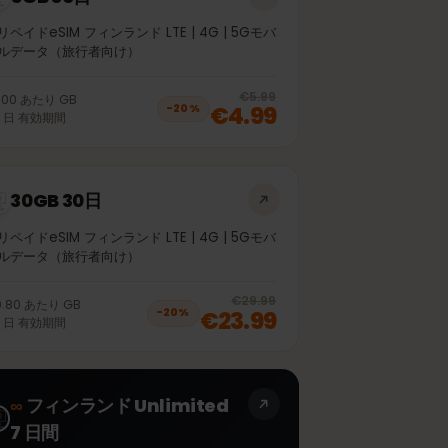
5GB 30日
プリペイドeSIM フィンランド LTE | 4G | 5Gモバ
イルデータ（旅行者向け）
off, was
€3.99
, now
€2.99
20
% off, was
€5.99
€1.00
あたり
GB
€4.99
−
20
%
30
日
有効期間
30GB 30日
プリペイドeSIM フィンランド LTE | 4G | 5Gモバ
イルデータ（旅行者向け）
off, was
€20.99
, now
€16.99
20
% off, was
€29.99
€0.80
あたり
GB
€23.99
−
20
%
30
日
有効期間