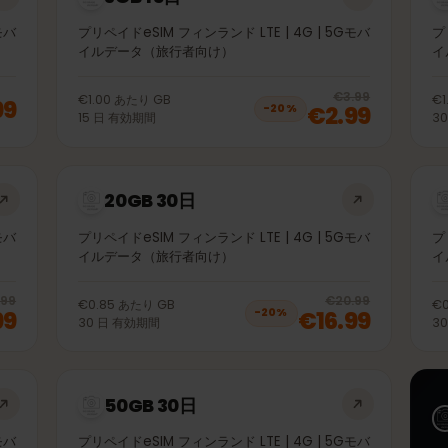
3GB 15日
 5Gモバ
プリペイドeSIM フィンランド LTE | 4G | 5Gモバ
イルデータ（旅行者向け）
20
% 
€3.99
€1.00
あたり
GB
1.99
€2.99
−
20
%
15
日
有効期間
20GB 30日
 5Gモバ
プリペイドeSIM フィンランド LTE | 4G | 5Gモバ
イルデータ（旅行者向け）
20
% off, was
€10.99
, now
€8.99
20
% 
€10.99
€20.99
€0.85
あたり
GB
.99
€16.99
−
20
%
30
日
有効期間