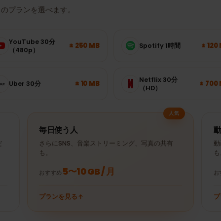
ではどれくらいのデータ
たりのプランを選べます。
YouTube 30分
± 250 MB
Spotify 1時間
（480p）
Netflix 30分
± 10 MB
Uber 30分
（HD）
人気
毎日使う人