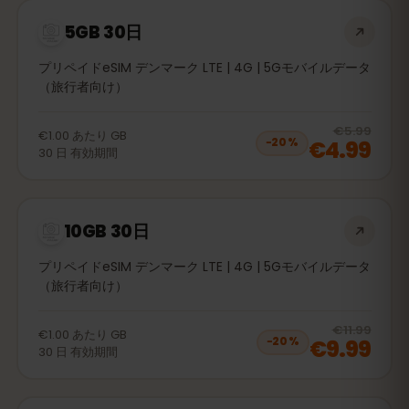
5GB 30日
プリペイドeSIM デンマーク LTE | 4G | 5Gモバイルデータ
（旅行者向け）
20
% 
€5.99
€1.00
あたり
GB
€4.99
−
20
%
30
日
有効期間
10GB 30日
プリペイドeSIM デンマーク LTE | 4G | 5Gモバイルデータ
（旅行者向け）
20
% 
€11.99
€1.00
あたり
GB
€9.99
−
20
%
30
日
有効期間