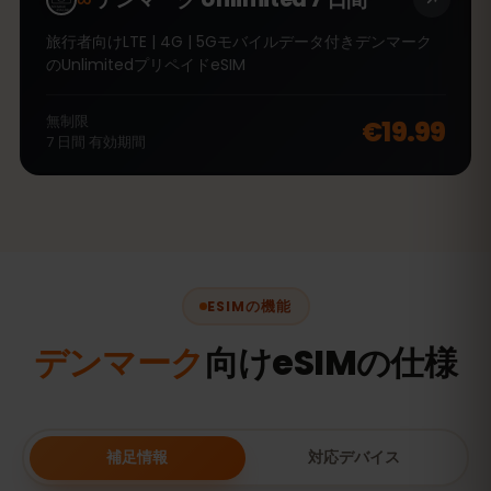
旅行者向けLTE | 4G | 5Gモバイルデータ付きデンマーク
のUnlimitedプリペイドeSIM
無制限
€19.99
7
日間
有効期間
ESIMの機能
デンマーク
向けeSIMの仕様
補足情報
対応デバイス