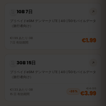
1GB 7日
プリペイドeSIM デンマーク LTE | 4G | 5Gモバイルデータ
（旅行者向け）
€1.99
あたり
GB
€1.99
7
日
有効期間
3GB 15日
プリペイドeSIM デンマーク LTE | 4G | 5Gモバイルデータ
（旅行者向け）
20
% 
€4.99
€1.33
あたり
GB
€3.99
−
20
%
15
日
有効期間