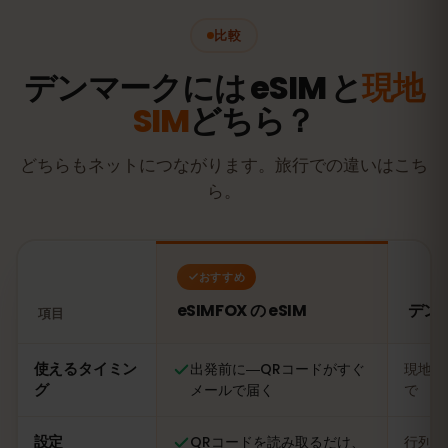
比較
デンマークには eSIM と
現地
SIM
どちら？
どちらもネットにつながります。旅行での違いはこち
ら。
おすすめ
eSIMFOX の eSIM
デン
項目
比較：eSIMFOX の eSIM とデンマークの現地SIMカード
使えるタイミン
出発前に―QRコードがすぐ
現地に
グ
メールで届く
で
設定
QRコードを読み取るだけ、
行列に