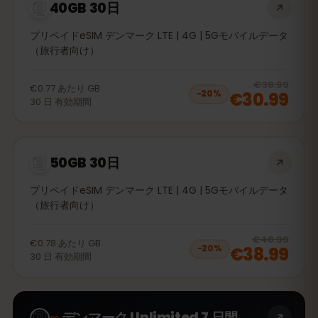
40GB 30日
プリペイドeSIM デンマーク LTE | 4G | 5Gモバイルデータ
（旅行者向け）
20
% 
€38.99
€0.77
あたり
GB
€30.99
−
20
%
30
日
有効期間
50GB 30日
プリペイドeSIM デンマーク LTE | 4G | 5Gモバイルデータ
（旅行者向け）
20
% 
€48.99
€0.78
あたり
GB
€38.99
−
20
%
30
日
有効期間
∞
デンマーク Unlimited 7 日間