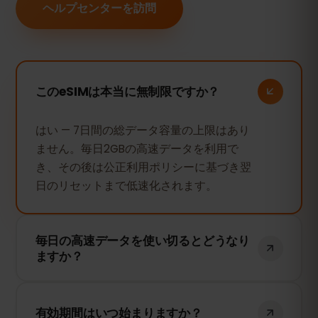
ヘルプセンターを訪問
このeSIMは本当に無制限ですか？
はい — 7日間の総データ容量の上限はあり
ません。毎日2GBの高速データを利用で
き、その後は公正利用ポリシーに基づき翌
日のリセットまで低速化されます。
毎日の高速データを使い切るとどうなり
ますか？
接続は継続して利用できます — ブラウジン
グ、メッセージ、地図は使えます — ただし
有効期間はいつ始まりますか？