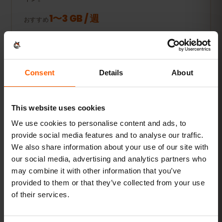
1〜3 GB / 週
おすすめ
プランを見る
人気
Consent
Details
About
毎日使う人
さらにSNS、音楽ストリーミング、写真の共有も。
This website uses cookies
5〜10 GB / 月
We use cookies to personalise content and ads, to
おすすめ
provide social media features and to analyse our traffic.
We also share information about your use of our site with
プランを見る
our social media, advertising and analytics partners who
may combine it with other information that you’ve
provided to them or that they’ve collected from your use
動画・テザリング派
of their services.
動画やビデオ通話、PCやタブレットの接続にも。