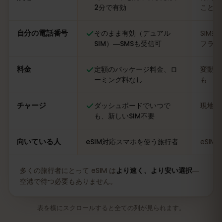
2分で有効
ことも
自分の電話番号
そのまま有効（デュアル
SIM
SIM）―SMSも受信可
フライ
料金
定額のパッケージ料金、ロ
変動あ
ーミング料なし
も
チャージ
ダッシュボードでいつで
現地の
も、新しいSIM不要
向いている人
eSIM対応スマホを使う旅行者
eSI
多くの旅行者にとって eSIM は
より速く、より安い選択
―
空港で待つ必要もありません。
表を横にスクロールすると全ての列が見られます。