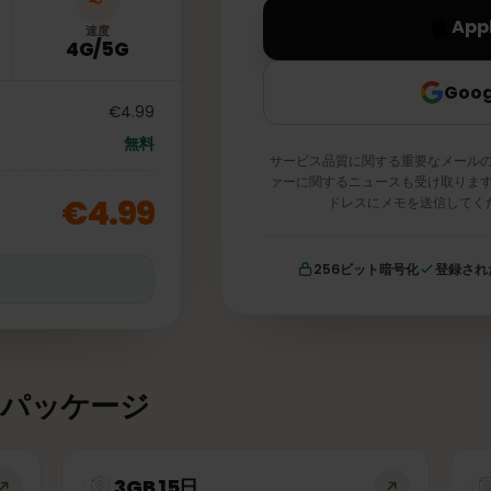
速度
4G/5G
€4.99
無料
サービス品質に関する重要な
ァーに関するニュースも受け
€4.99
ドレスにメモを送
256ビット暗号化
証
タパッケージ