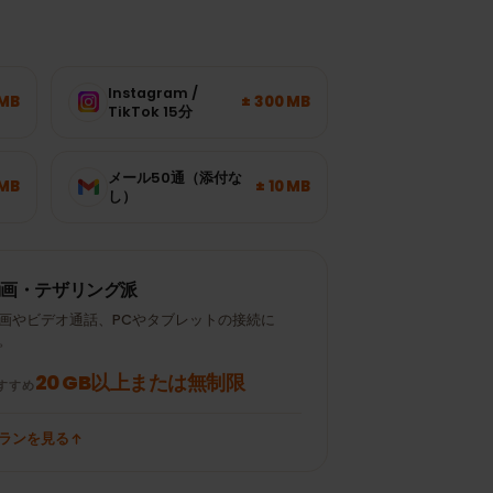
が
Instagram /
± 120 MB
± 300 MB
TikTok 15分
メール50通（添付な
± 700 MB
± 10 MB
し）
動画・テザリング派