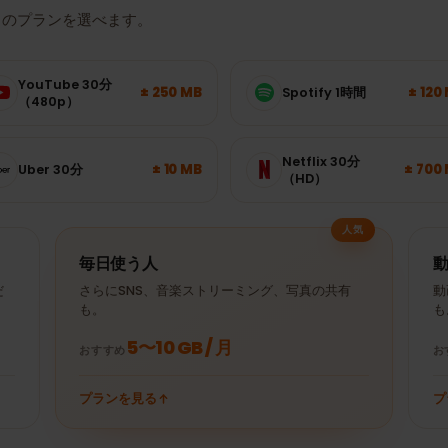
どれくらいのデータ量
たりのプランを選べます。
YouTube 30分
± 250 MB
Spotify 1時間
（480p）
Netflix 30分
± 10 MB
Uber 30分
（HD）
人気
毎日使う人