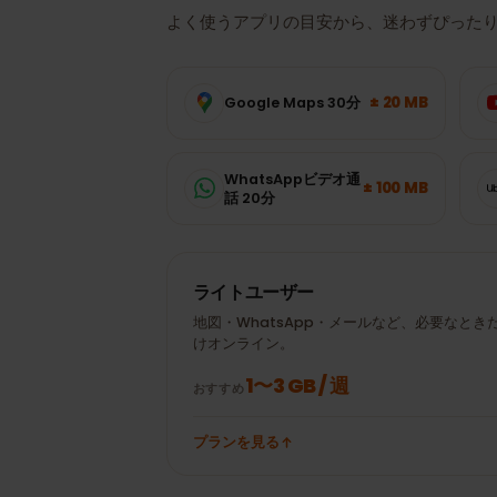
データ使用量
デンマーク
では
必要？
よく使うアプリの目安から、迷わずぴっ
± 20 MB
Google Maps 30分
WhatsAppビデオ通
± 100 MB
話 20分
ライトユーザー