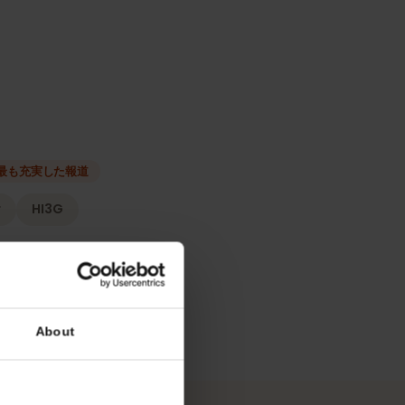
種類
ーク
最も充実した報道
elenor
HI3G
リシー