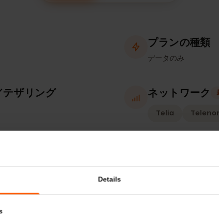
補足情報
対応デバイス
プランの
データのみ
ト／テザリング
ネットワ
Telia
T
確認）
有効化ポ