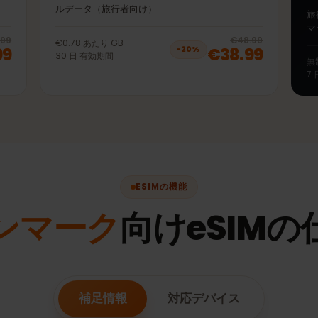
50GB 30日
5Gモバイ
プリペイドeSIM デンマーク LTE | 4G | 5Gモバイ
ルデータ（旅行者向け）
20
% off, was
€38.99
, now
€30.99
20
% 
€38.99
€48.99
€0.78
あたり
GB
.99
€38.99
−
20
%
30
日
有効期間
ESIMの機能
デンマーク
向けeSIM