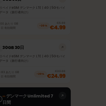
5GB 30日
プリペイドeSIM デンマーク LTE | 4G | 5Gモバイ
ルデータ（旅行者向け）
off, was
€4.99
, now
€3.99
20
% off, was
€5.99
€1.00
あたり
GB
€4.99
−
20
%
30
日
有効期間
30GB 30日
プリペイドeSIM デンマーク LTE | 4G | 5Gモバイ
ルデータ（旅行者向け）
off, was
€21.99
, now
€17.99
20
% off, was
€30.99
€0.83
あたり
GB
€24.99
−
20
%
30
日
有効期間