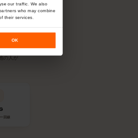
SIMが対応ネットワークに接続した時
ます。
About
o analyse our traffic. We also
nalytics partners who may combine
r use of their services.
回線を使う？
OK
す。現地の人が