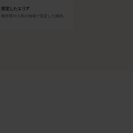
HI3G
パートナー回線
安定したエリア
都市部や人気の地域で安定した接続。
ます。