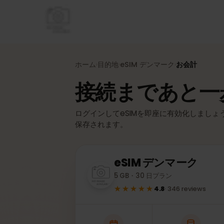
ホーム
目的地
eSIM
デンマーク
お会計
›
›
›
接続まであと
ログインしてeSIMを即座に有効化しまし
保存されます。
eSIM
デンマーク
5 GB・30 日プラン
★★★★★
4.8
·
346
reviews