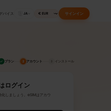
サインイン
のあるデバイス
JA
Currency
プラン
アカウント
インストール
2
3
またはログイン
座に有効化しましょう。eSIMはアカウ
ます。