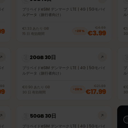
3GB 15日
5Gモバイ
プリペイドeSIM デンマーク LTE | 4G | 5Gモバイ
ルデータ（旅行者向け）
20
% 
€4.99
€1.33
あたり
GB
1.99
€3.99
−
20
%
15
日
有効期間
20GB 30日
5Gモバイ
プリペイドeSIM デンマーク LTE | 4G | 5Gモバイ
ルデータ（旅行者向け）
20
% off, was
€11.99
, now
€9.99
20
% 
€11.99
€21.99
€0.90
あたり
GB
9.99
€17.99
−
20
%
30
日
有効期間