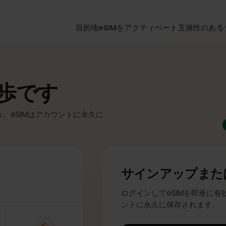
目的地
eSIMをアクティベート
互換性
一歩です
ょう。eSIMはアカウントに永久に
サインアップ
ログインしてeSIMを即
ントに永久に保存され