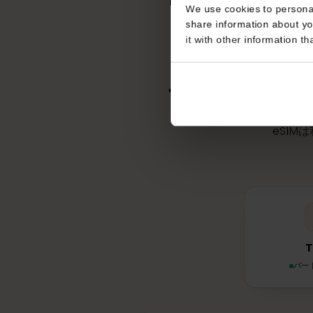
不要
Consent
This website uses coo
We use cookies to perso
share information about
it with other informatio
デンマ
eS