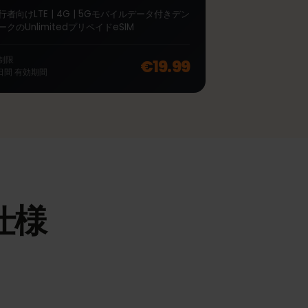
∞
デンマーク Unlimited 7
日間
旅行者向けLTE | 4G | 5Gモバイルデータ付きデン
マークのUnlimitedプリペイドeSIM
off, was
€48.99
, now
€38.99
無制限
€19.99
7
日間
有効期間
の仕様