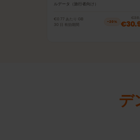
40GB 30日
プリペイドeSIM デンマーク LTE | 4G | 
ルデータ（旅行者向け）
€0.77
あたり
GB
€30
−
20
%
30
日
有効期間