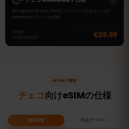
旅行者向けLTE | 4G | 5Gモバイルデータ付きチェコの
UnlimitedプリペイドeSIM
無制限
€25.99
7
日間
有効期間
ESIMの機能
チェコ
向けeSIMの仕様
補足情報
対応デバイス