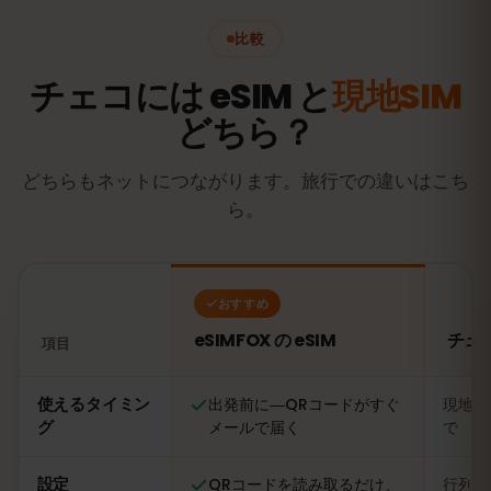
比較
チェコには eSIM と
現地SIM
どちら？
どちらもネットにつながります。旅行での違いはこち
ら。
おすすめ
eSIMFOX の eSIM
チェ
項目
比較：eSIMFOX の eSIM とチェコの現地SIMカード
使えるタイミン
出発前に―QRコードがすぐ
現地に
グ
メールで届く
で
設定
QRコードを読み取るだけ、
行列に