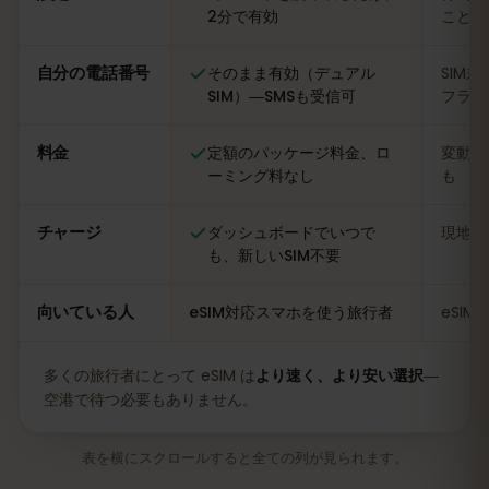
2分で有効
ことも
自分の電話番号
そのまま有効（デュアル
SIM
SIM）―SMSも受信可
フライ
料金
定額のパッケージ料金、ロ
変動あ
ーミング料なし
も
チャージ
ダッシュボードでいつで
現地の
も、新しいSIM不要
向いている人
eSIM対応スマホを使う旅行者
eSI
多くの旅行者にとって eSIM は
より速く、より安い選択
―
空港で待つ必要もありません。
表を横にスクロールすると全ての列が見られます。