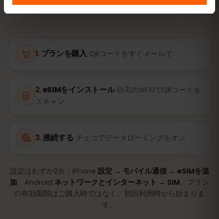
プランを購入
QRコードをすぐメールで
eSIMをインストール
自宅のWi‑FiでQRコードを
スキャン
接続する
チェコでデータローミングをオン
設定はわずか2分：iPhone
設定 → モバイル通信 → eSIMを追
加
、Android
ネットワークとインターネット → SIM
。プラン
の有効期間はご購入時ではなく、初回利用時から始まりま
す。