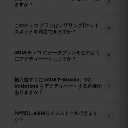
ますか？
ードから簡単にデータを追加購入して、引
き続き接続を維持できます。
はい！eSIMを再インストールすることな
このチェコ プランはテザリング/ホット
く、いつでもデータを追加できます。アカ
スポットを利用できますか？
ウントにログインして、必要なデータ量を
選択してください。
はい！テザリングやホットスポットを利用
eSIM チェコ のデータプランをどのよう
して、他のデバイスとインターネット接続
にアクティベートしますか？
を共有できます。ただし、速度や接続状況
は現地のネットワークプロバイダーに依存
購入後、QRコードを受け取ります。スマー
します。
購入後すぐに eSIM T-Mobile、O2、
トフォンのeSIM設定でQRコードをスキャ
Vodafone をアクティベートする必要が
ンするだけで、すぐに利用できます！物理
ありますか？
SIMカードの交換は不要です。
いいえ！eSIMはいつでもインストールでき
旅行前にeSIMをインストールできます
ます。ただし、T-Mobile、O2、Vodafone
か？
のネットワークに接続したときにのみ有効