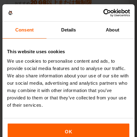
20 GB以上または無制限
おすすめ
プランを見る
Consent
Details
About
数値はすべて目安です。実際の使用量は端末やアプリの設定、使い方
によって異なります。
This website uses cookies
We use cookies to personalise content and ads, to
provide social media features and to analyse our traffic.
We also share information about your use of our site with
our social media, advertising and analytics partners who
アクティベーション
may combine it with other information that you’ve
provided to them or that they’ve collected from your use
チェコのeSIMを
3ステップ
で
of their services.
有効化
数分で準備完了。物理SIMカードは不要です。
OK