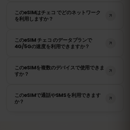
期限のカウントが開始されます。
はい！旅行前にeSIMをインストールするこ
このeSIMはチェコ でどのネットワーク
とをおすすめします。ただし、チェコ に到
を利用しますか？
着するまでネットワークに接続しないよう
にしてください。そうしないと、早期に有
このeSIMは、チェコ で利用可能な最高のネ
効期限が開始されてしまいます。
このeSIM チェコ のデータプランで
ットワークに接続します。例えば、T-
4G/5Gの速度を利用できますか？
Mobile、O2、Vodafone などが含まれま
す。
はい！このeSIMは4G/LTEの高速データ通信
このeSIMを複数のデバイスで使用できま
を提供し、チェコ で5Gが利用可能な場合
すか？
は5Gにも対応しています。快適なインター
ネット環境をお楽しみください。
いいえ、eSIMは一度アクティベートする
このeSIMで通話やSMSを利用できます
と、1台のデバイスにのみ紐付けられます。
か？
スマートフォンを変更する場合は、新しい
eSIMを購入する必要があります。
いいえ、このeSIMはデータ専用です。ただ
し、WhatsApp、FaceTime、Skype など