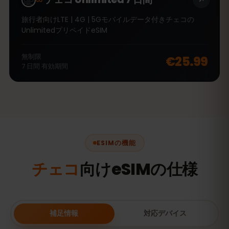
旅行者向けLTE | 4G | 5Gモバイルデータ付きチェコの
UnlimitedプリペイドeSIM
無制限
€25.99
7
日間
有効期間
ESIMの機能
チェコ
向けeSIMの仕様
補足情報
対応デバイス