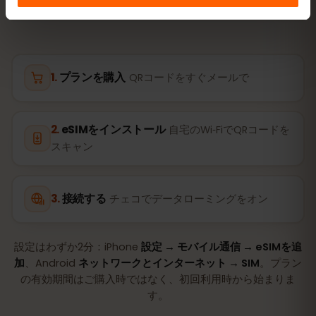
プランを購入
QRコードをすぐメールで
eSIMをインストール
自宅のWi‑FiでQRコードを
スキャン
接続する
チェコでデータローミングをオン
設定はわずか2分：iPhone
設定 → モバイル通信 → eSIMを追
加
、Android
ネットワークとインターネット → SIM
。プラン
の有効期間はご購入時ではなく、初回利用時から始まりま
す。