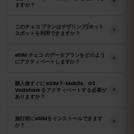
ますか？
ードから簡単にデータを追加購入して、引
き続き接続を維持できます。
はい！eSIMを再インストールすることな
このチェコ プランはテザリング/ホット
く、いつでもデータを追加できます。アカ
スポットを利用できますか？
ウントにログインして、必要なデータ量を
選択してください。
はい！テザリングやホットスポットを利用
eSIM チェコ のデータプランをどのよう
して、他のデバイスとインターネット接続
にアクティベートしますか？
を共有できます。ただし、速度や接続状況
は現地のネットワークプロバイダーに依存
購入後、QRコードを受け取ります。スマー
します。
購入後すぐに eSIM T-Mobile、O2、
トフォンのeSIM設定でQRコードをスキャ
Vodafone をアクティベートする必要が
ンするだけで、すぐに利用できます！物理
ありますか？
SIMカードの交換は不要です。
いいえ！eSIMはいつでもインストールでき
旅行前にeSIMをインストールできます
ます。ただし、T-Mobile、O2、Vodafone
か？
のネットワークに接続したときにのみ有効