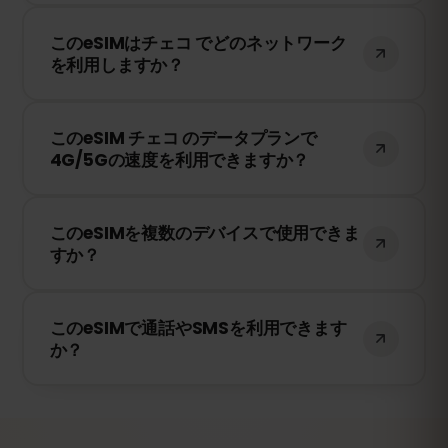
期限のカウントが開始されます。
はい！旅行前にeSIMをインストールするこ
このeSIMはチェコ でどのネットワーク
とをおすすめします。ただし、チェコ に到
を利用しますか？
着するまでネットワークに接続しないよう
にしてください。そうしないと、早期に有
このeSIMは、チェコ で利用可能な最高のネ
効期限が開始されてしまいます。
このeSIM チェコ のデータプランで
ットワークに接続します。例えば、T-
4G/5Gの速度を利用できますか？
Mobile、O2、Vodafone などが含まれま
す。
はい！このeSIMは4G/LTEの高速データ通信
このeSIMを複数のデバイスで使用できま
を提供し、チェコ で5Gが利用可能な場合
すか？
は5Gにも対応しています。快適なインター
ネット環境をお楽しみください。
いいえ、eSIMは一度アクティベートする
このeSIMで通話やSMSを利用できます
と、1台のデバイスにのみ紐付けられます。
か？
スマートフォンを変更する場合は、新しい
eSIMを購入する必要があります。
いいえ、このeSIMはデータ専用です。ただ
し、WhatsApp、FaceTime、Skype など