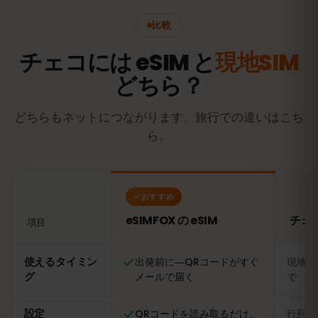
比較
チェコには eSIM と
現地SIM
どちら？
どちらもネットにつながります。旅行での違いはこち
ら。
おすすめ
eSIMFOX の eSIM
チェ
項目
比較：eSIMFOX の eSIM とチェコの現地SIMカード
使えるタイミン
出発前に―QRコードがすぐ
現地に
グ
メールで届く
で
設定
QRコードを読み取るだけ、
行列に