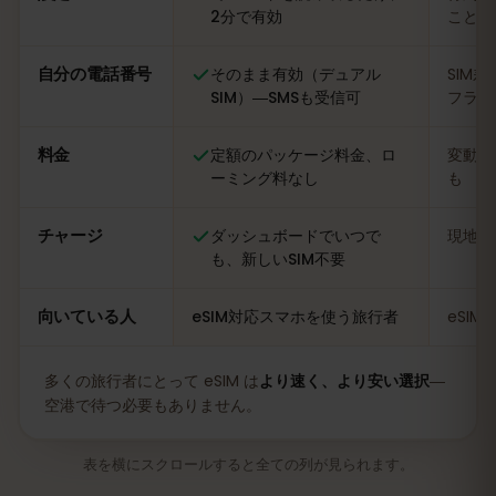
2分で有効
ことも
自分の電話番号
そのまま有効（デュアル
SIM
SIM）―SMSも受信可
フライ
料金
定額のパッケージ料金、ロ
変動あ
ーミング料なし
も
チャージ
ダッシュボードでいつで
現地の
も、新しいSIM不要
向いている人
eSIM対応スマホを使う旅行者
eSI
多くの旅行者にとって eSIM は
より速く、より安い選択
―
空港で待つ必要もありません。
表を横にスクロールすると全ての列が見られます。