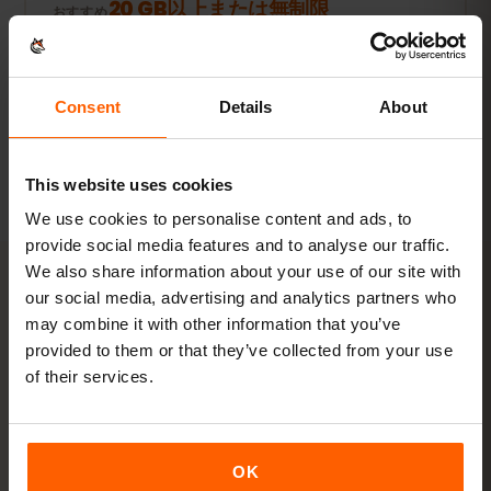
20 GB以上または無制限
おすすめ
プランを見る
Consent
Details
About
数値はすべて目安です。実際の使用量は端末やアプリの設定、使い方
によって異なります。
This website uses cookies
We use cookies to personalise content and ads, to
provide social media features and to analyse our traffic.
We also share information about your use of our site with
our social media, advertising and analytics partners who
アクティベーション
may combine it with other information that you’ve
provided to them or that they’ve collected from your use
チェコのeSIMを
3ステップ
で
of their services.
有効化
数分で準備完了。物理SIMカードは不要です。
OK