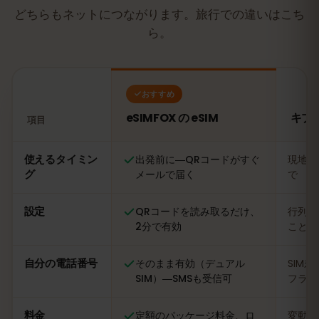
どちらもネットにつながります。旅行での違いはこち
ら。
おすすめ
eSIMFOX の eSIM
キプ
項目
比較：eSIMFOX の eSIM とキプロスの現地SIMカード
使えるタイミン
出発前に―QRコードがすぐ
現地に
グ
メールで届く
で
設定
QRコードを読み取るだけ、
行列に
2分で有効
ことも
自分の電話番号
そのまま有効（デュアル
SIM
SIM）―SMSも受信可
フライ
料金
定額のパッケージ料金、ロ
変動あ