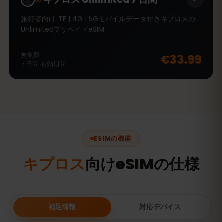
旅行者向けLTE | 4G | 5Gモバイルデータ付きキプロスの
UnlimitedプリペイドeSIM
無制限
€33.99
7
日間
有効期間
ESIMの機能
キプロス
向けeSIMの仕様
補足情報
対応デバイス