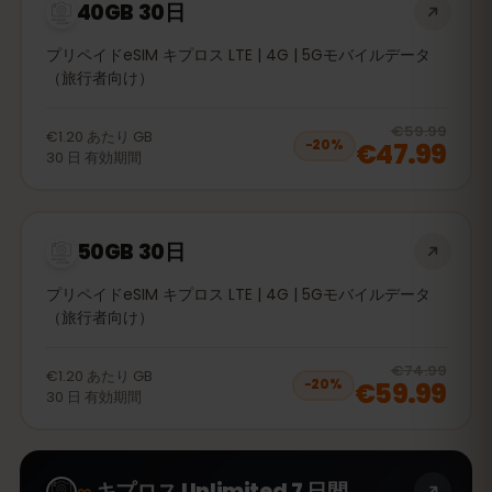
40GB 30日
プリペイドeSIM キプロス LTE | 4G | 5Gモバイルデータ
（旅行者向け）
20
% 
€59.99
€1.20
あたり
GB
€47.99
−
20
%
30
日
有効期間
50GB 30日
プリペイドeSIM キプロス LTE | 4G | 5Gモバイルデータ
（旅行者向け）
20
% 
€74.99
€1.20
あたり
GB
€59.99
−
20
%
30
日
有効期間
∞
キプロス Unlimited 7 日間