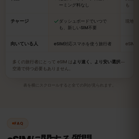
ーミング料なし
も
チャージ
ダッシュボードでいつで
現地の
も、新しいSIM不要
向いている人
eSIM対応スマホを使う旅行者
eSI
多くの旅行者にとって eSIM は
より速く、より安い選択
―
空港で待つ必要もありません。
表を横にスクロールすると全ての列が見られます。
FAQ