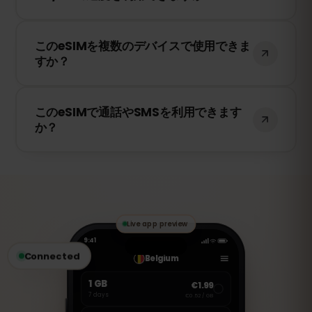
はい！このeSIMは4G/LTEの高速データ通信
このeSIMを複数のデバイスで使用できま
を提供し、キプロス で5Gが利用可能な場
すか？
合は5Gにも対応しています。快適なインタ
ーネット環境をお楽しみください。
いいえ、eSIMは一度アクティベートする
このeSIMで通話やSMSを利用できます
と、1台のデバイスにのみ紐付けられます。
か？
スマートフォンを変更する場合は、新しい
eSIMを購入する必要があります。
いいえ、このeSIMはデータ専用です。ただ
し、WhatsApp、FaceTime、Skype など
のVoIPアプリを使用して通話やメッセージ
の送受信が可能です。