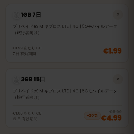
1GB 7日
プリペイドeSIM キプロス LTE | 4G | 5Gモバイルデータ
（旅行者向け）
€1.99
あたり
GB
€1.99
7
日
有効期間
3GB 15日
プリペイドeSIM キプロス LTE | 4G | 5Gモバイルデータ
（旅行者向け）
20
% 
€5.99
€1.66
あたり
GB
€4.99
−
20
%
15
日
有効期間