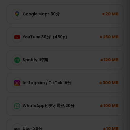
± 20 MB
Google Maps 30分
± 250 MB
YouTube 30分（480p）
± 120 MB
Spotify 1時間
± 300 MB
Instagram / TikTok 15分
± 100 MB
WhatsAppビデオ通話 20分
± 10 MB
Uber 30分