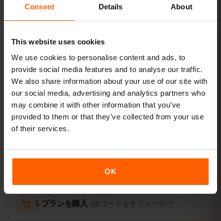
によって異なります。
Consent
Details
About
This website uses cookies
We use cookies to personalise content and ads, to
provide social media features and to analyse our traffic.
アクティベーション
We also share information about your use of our site with
キプロスのeSIMを
3ステップ
our social media, advertising and analytics partners who
may combine it with other information that you’ve
で有効化
provided to them or that they’ve collected from your use
of their services.
数分で準備完了。物理SIMカードは不要です。
OK
プランを購入
QRコードをすぐメールで