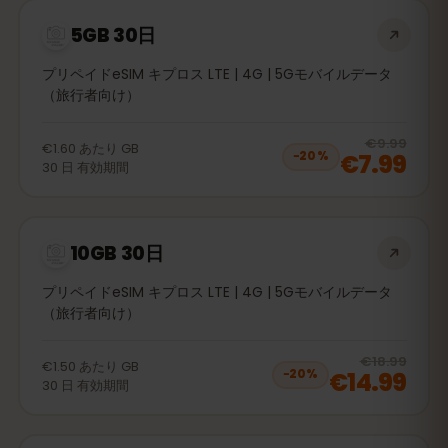
5GB 30日
プリペイドeSIM キプロス LTE | 4G | 5Gモバイルデータ
（旅行者向け）
20
% 
€9.99
€1.60
あたり
GB
€7.99
−
20
%
30
日
有効期間
10GB 30日
プリペイドeSIM キプロス LTE | 4G | 5Gモバイルデータ
（旅行者向け）
20
% 
€18.99
€1.50
あたり
GB
€14.99
−
20
%
30
日
有効期間