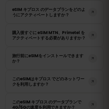
はい！テザリングやホットスポットを利用
eSIM キプロス のデータプランをどのよ
して、他のデバイスとインターネット接続
うにアクティベートしますか？
を共有できます。ただし、速度や接続状況
は現地のネットワークプロバイダーに依存
購入後、QRコードを受け取ります。スマー
します。
購入後すぐに eSIM MTN、Primetel を
トフォンのeSIM設定でQRコードをスキャ
アクティベートする必要がありますか？
ンするだけで、すぐに利用できます！物理
SIMカードの交換は不要です。
いいえ！eSIMはいつでもインストールでき
旅行前にeSIMをインストールできます
ます。ただし、MTN、Primetel のネットワ
か？
ークに接続したときにのみ有効期限のカウ
ントが開始されます。
はい！旅行前にeSIMをインストールするこ
このeSIMはキプロス でどのネットワー
とをおすすめします。ただし、キプロス に
クを利用しますか？
到着するまでネットワークに接続しないよ
うにしてください。そうしないと、早期に
このeSIMは、キプロス で利用可能な最高の
有効期限が開始されてしまいます。
このeSIM キプロス のデータプランで
ネットワークに接続します。例えば、
4G/5Gの速度を利用できますか？
MTN、Primetel などが含まれます。