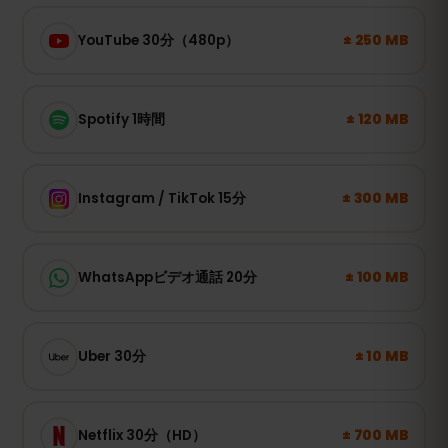
± 250 MB
YouTube 30分（480p）
± 120 MB
Spotify 1時間
± 300 MB
Instagram / TikTok 15分
± 100 MB
WhatsAppビデオ通話 20分
± 10 MB
Uber 30分
± 700 MB
Netflix 30分（HD）