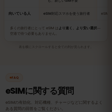
も、新しいSIM不要
向いている人
eSIM対応スマホを使う旅行者
eSI
多くの旅行者にとって eSIM は
より速く、より安い選択
―
空港で待つ必要もありません。
表を横にスクロールすると全ての列が見られます。
FAQ
eSIMに関する質問
eSIMの有効化、対応機種、チャージなどに関するよく
ある質問の回答をご覧ください。