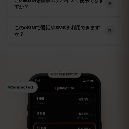
このeSIMを複数のデバイスで使用できま
を提供し、クロアチア で5Gが利用可能な
すか？
場合は5Gにも対応しています。快適なイン
ターネット環境をお楽しみください。
いいえ、eSIMは一度アクティベートする
このeSIMで通話やSMSを利用できます
と、1台のデバイスにのみ紐付けられます。
か？
スマートフォンを変更する場合は、新しい
eSIMを購入する必要があります。
いいえ、このeSIMはデータ専用です。ただ
し、WhatsApp、FaceTime、Skype など
のVoIPアプリを使用して通話やメッセージ
の送受信が可能です。