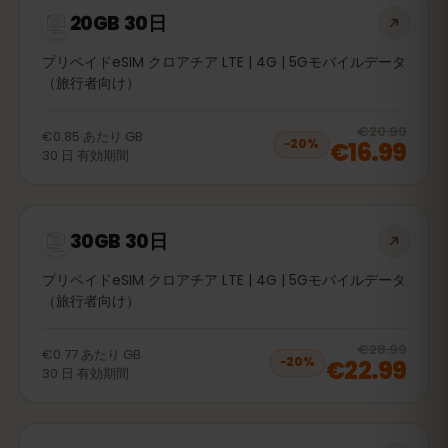
20GB 30日
プリペイドeSIM クロアチア LTE | 4G | 5Gモバイルデータ
（旅行者向け）
20
% 
€20.99
€0.85
あたり
GB
€16.99
−
20
%
30
日
有効期間
30GB 30日
プリペイドeSIM クロアチア LTE | 4G | 5Gモバイルデータ
（旅行者向け）
20
% 
€28.99
€0.77
あたり
GB
€22.99
−
20
%
30
日
有効期間