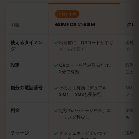
おすすめ
eSIMFOX の eSIM
クロ
項目
比較：eSIMFOX の eSIM とクロアチアの現地SIMカード
使えるタイミン
出発前に―QRコードがすぐ
現地に
グ
メールで届く
で
設定
QRコードを読み取るだけ、
行列に
2分で有効
ことも
自分の電話番号
そのまま有効（デュアル
SIM
SIM）―SMSも受信可
フライ
料金
定額のパッケージ料金、ロ
変動あ
ーミング料なし
も
チャージ
ダッシュボードでいつで
現地の