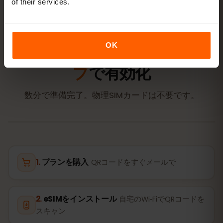
of their services.
アクティベーション
OK
クロアチアのeSIMを
3ステッ
プ
で有効化
数分で準備完了。物理SIMカードは不要です。
プランを購入
QRコードをすぐメールで
eSIMをインストール
自宅のWi‑FiでQRコードを
スキャン