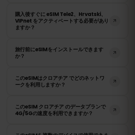
は現地のネットワークプロバイダーに依存
購入後、QRコードを受け取ります。スマー
します。
購入後すぐに eSIM Tele2、Hrvatski、
トフォンのeSIM設定でQRコードをスキャ
VIPnet をアクティベートする必要があり
ンするだけで、すぐに利用できます！物理
ますか？
SIMカードの交換は不要です。
いいえ！eSIMはいつでもインストールでき
旅行前にeSIMをインストールできます
ます。ただし、Tele2、Hrvatski、VIPnet
か？
のネットワークに接続したときにのみ有効
期限のカウントが開始されます。
はい！旅行前にeSIMをインストールするこ
このeSIMはクロアチア でどのネットワ
とをおすすめします。ただし、クロアチア
ークを利用しますか？
に到着するまでネットワークに接続しない
ようにしてください。そうしないと、早期
このeSIMは、クロアチア で利用可能な最高
に有効期限が開始されてしまいます。
このeSIM クロアチア のデータプランで
のネットワークに接続します。例えば、
4G/5Gの速度を利用できますか？
Tele2、Hrvatski、VIPnet などが含まれま
す。
はい！このeSIMは4G/LTEの高速データ通信