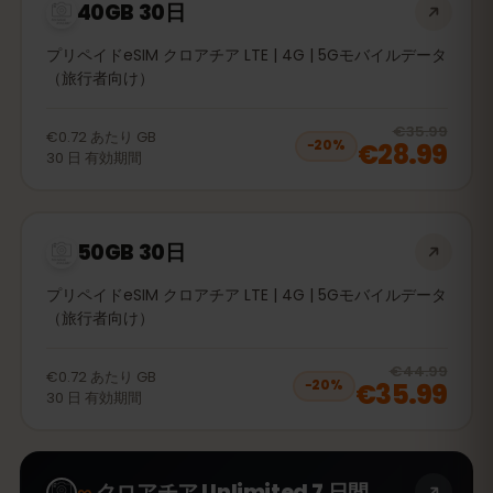
40GB 30日
プリペイドeSIM クロアチア LTE | 4G | 5Gモバイルデータ
（旅行者向け）
20
% 
€35.99
€0.72
あたり
GB
€28.99
−
20
%
30
日
有効期間
50GB 30日
プリペイドeSIM クロアチア LTE | 4G | 5Gモバイルデータ
（旅行者向け）
20
% 
€44.99
€0.72
あたり
GB
€35.99
−
20
%
30
日
有効期間
∞
クロアチア Unlimited 7 日間