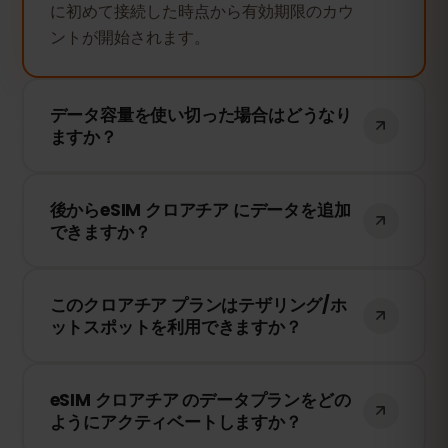
に初めて接続した時点から有効期限のカウ
ントが開始されます。
データ容量を使い切った場合はどうなり
ますか？
データ容量を使い切ると、インターネット
後からeSIM クロアチア にデータを追加
接続は停止します。eSIMFOXのダッシュボ
できますか？
ードから簡単にデータを追加購入して、引
き続き接続を維持できます。
はい！eSIMを再インストールすることな
このクロアチア プランはテザリング/ホ
く、いつでもデータを追加できます。アカ
ットスポットを利用できますか？
ウントにログインして、必要なデータ量を
選択してください。
はい！テザリングやホットスポットを利用
eSIM クロアチア のデータプランをどの
して、他のデバイスとインターネット接続
ようにアクティベートしますか？
を共有できます。ただし、速度や接続状況