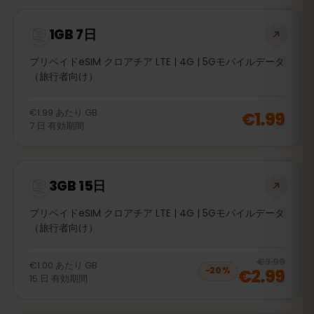
1GB 7日
プリペイドeSIM クロアチア LTE | 4G | 5Gモバイルデータ
（旅行者向け）
€1.99
あたり
GB
€1.99
7
日
有効期間
3GB 15日
プリペイドeSIM クロアチア LTE | 4G | 5Gモバイルデータ
（旅行者向け）
20
% 
€3.99
€1.00
あたり
GB
€2.99
−
20
%
15
日
有効期間