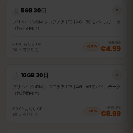
5GB 30日
プリペイドeSIM クロアチア LTE | 4G | 5Gモバイルデータ
（旅行者向け）
20
% 
€5.99
€1.00
あたり
GB
€4.99
−
20
%
30
日
有効期間
10GB 30日
プリペイドeSIM クロアチア LTE | 4G | 5Gモバイルデータ
（旅行者向け）
20
% 
€10.99
€0.90
あたり
GB
€8.99
−
20
%
30
日
有効期間