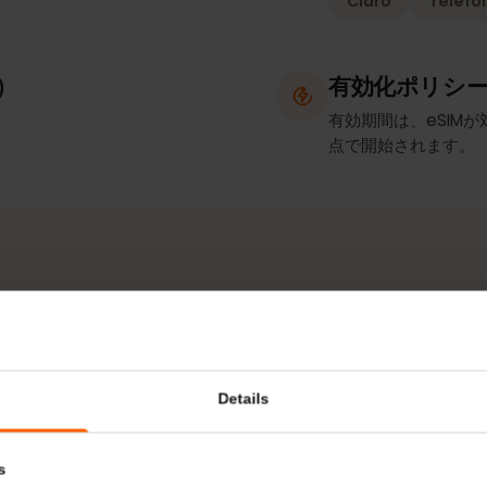
ト／テザリング
ネットワ
Claro
T
確認）
有効化ポ
有効期間は、e
点で開始され
ネットワークとエリア