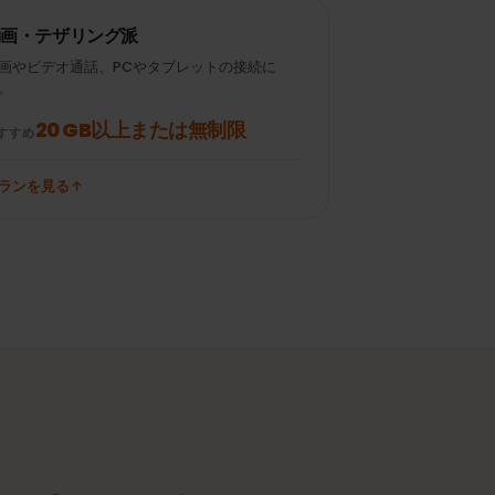
Instagram /
± 120 MB
± 300 MB
TikTok 15分
メール50通（添付な
± 700 MB
± 10 MB
し）
動画・テザリング派
動画やビデオ通話、PCやタブレットの接続に
も。
20 GB以上または無制限
おすすめ
プランを見る