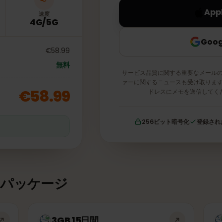
速度
4G/5G
€58.99
無料
サービス品質に関する重要な
ァーに関するニュースも受け
€58.99
ドレスにメモを送
256ビット暗号化
証
タパッケージ