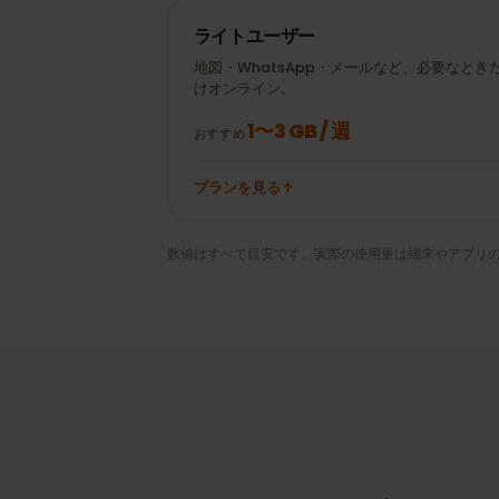
± 20 MB
Google Maps 30分
WhatsAppビデオ通
± 100 MB
話 20分
ライトユーザー
地図・WhatsApp・メールなど、必要な
けオンライン。
1〜3 GB / 週
おすすめ
プランを見る
数値はすべて目安です。実際の使用量は端末やアプ