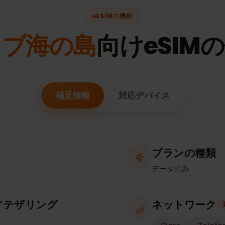
ESIMの機能
リブ海の島
向けeSI
補足情報
対応デバイス
プランの
データのみ