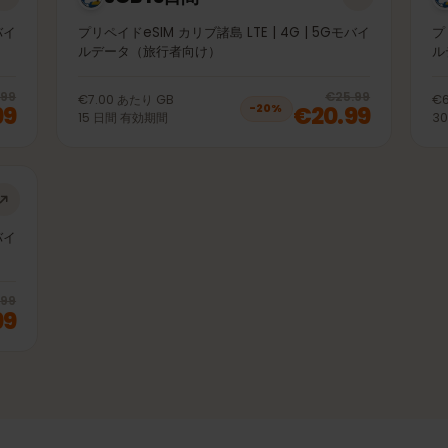
3GB 15日間
5Gモバイ
プリペイドeSIM カリブ諸島 LTE | 4G | 5Gモバイ
ルデータ（旅行者向け）
20
% off, was
€9.99
, now
€7.99
20
% 
€9.99
€25.99
€7.00
あたり
GB
7.99
€20.99
−
20
%
15
日間
有効期間
5Gモバイ
20
% off, was
€73.99
, now
€58.99
€73.99
.99