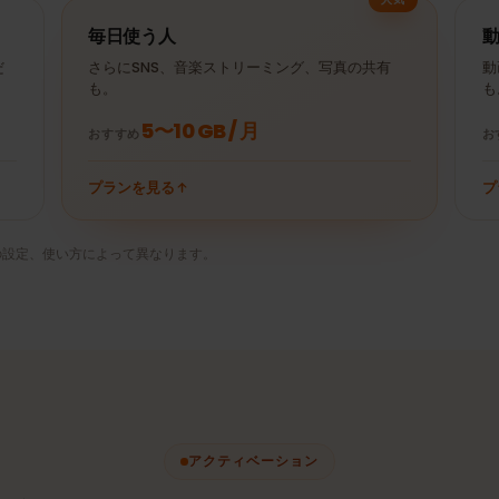
YouTube 30分
± 250 MB
Spotify 1時間
（480p）
Netflix 30分
± 10 MB
Uber 30分
（HD）
人気
毎日使う人
ときだ
さらにSNS、音楽ストリーミング、写真の共有
も。
5〜10 GB / 月
おすすめ
プランを見る
リの設定、使い方によって異なります。