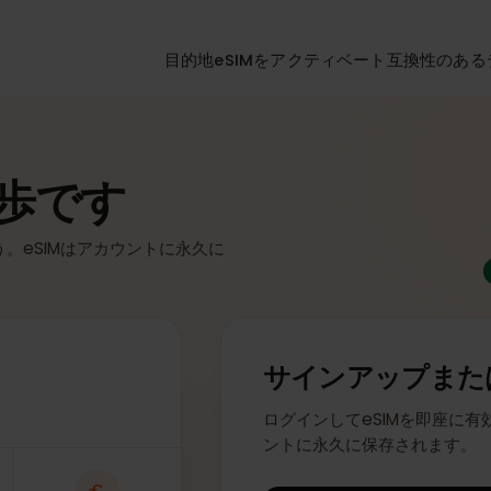
目的地
eSIMをアクティベート
互換性
一歩です
ょう。eSIMはアカウントに永久に
サインアップ
ログインしてeSIMを即
ントに永久に保存され