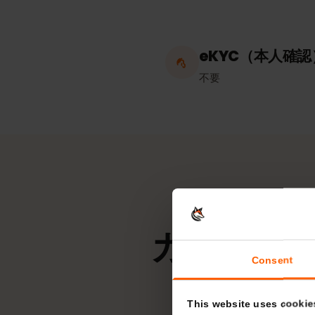
ホットスポッ
無制限
eKYC（本人
不要