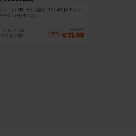
5GB 30日間
プリペイドeSIM カリブ諸島 LTE | 4G | 5Gモバイ
ルデータ（旅行者向け）
off, was
€25.99
, now
€20.99
20
% off, was
€39.99
€6.40
あたり
GB
€31.99
−
20
%
30
日間
有効期間