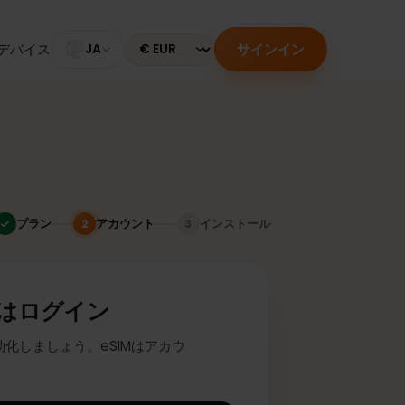
サインイン
のあるデバイス
JA
Currency
プラン
アカウント
インストール
2
3
またはログイン
座に有効化しましょう。eSIMはアカウ
ます。