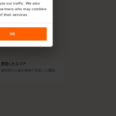
回線を使う？
About
す。現地の人が
o analyse our traffic. We also
nalytics partners who may combine
r use of their services.
Digicel
OK
パートナー回線
安定したエリア
都市部や人気の地域で安定した接続。