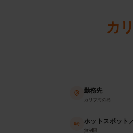
カ
勤務先
カリブ海の島